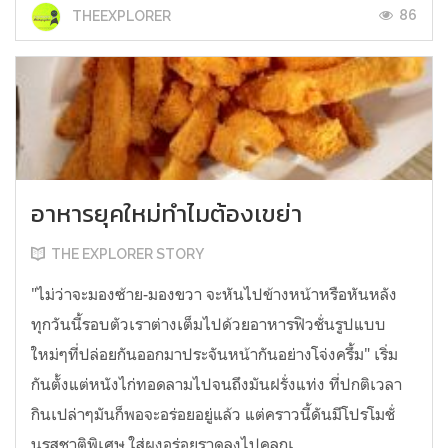
86
THEEXPLORER
อาหารยุคใหม่ทำไมต้องเขย่า
THE EXPLORER STORY
"ไม่ว่าจะมองซ้าย-มองขวา จะหันไปข้างหน้าหรือหันหลัง
ทุกวันนี้รอบตัวเราต่างเต็มไปด้วยอาหารฟิวชั่นรูปแบบ
ใหม่ๆที่ปล่อยกันออกมาประจันหน้ากันอย่างโจ่งครึ้ม" เริ่ม
กันตั้งแต่หนังไก่ทอดลามไปจนถึงมันฝรั่งแท่ง ที่ปกติเวลา
กินเปล่าๆมันก็พอจะอร่อยอยู่แล้ว แต่คราวนี้ดันมีโปรโมชั่
นรสชาติพิเศษ ใส่ผงอร่อยราดลงไปคลุกเ...