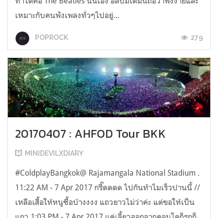
ทำได้คือ The Beatles นั่นเอง อัลบั้มเต็มนี้ถือว่าฟังง่ายและ
เหมาะกับคนฟังเพลงทั่วๆไปอยู่...
279
POPROCK
20170407 : AHFOD Tour BKK
MINIDEVILXDIARY
#ColdplayBangkok@ Rajamangala National Stadium .
11:22 AM - 7 Apr 2017 กรี๊ดดดด ไปกันทำไมเร็วปานนี้ //
เหลือเสื้อให้หนูซื้อบ้างงงง แถวยาวไม่ว่าค่ะ แต่ขอให้เป็น
แถว 1:03 PM - 7 Apr 2017 แค่เลี้ยวออกจากคอนโดก็รถก็