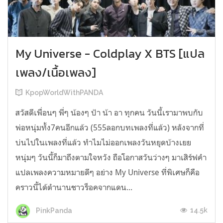
My Universe - Coldplay X BTS [แปล
เพลง/เนื้อเพลง]
KpopWorldWithPANDA
สวัสดีเพื่อนๆ พี่ๆ น้องๆ ป้า น้า อา ทุกคน วันนี้เรามาพบกับ
พ่อหนุ่มทั้ง7คนอีกแล้ว (555ลอกบทเพลงที่แล้ว) หลังจากที่
บ่นไปในเพลงที่แล้ว ทำไมไม่ออกเพลงวันหยุดบ้างเยย
หนุ่มๆ วันนี้ก็มาถึงตามใจหวัง ถือโอกาสวันว่างๆ มาเสิร์ฟคำ
แปลเพลงความหมายดีๆ อย่าง My Universe ที่พิเศษก็คือ
คราวนี้ได้ตำนานชาวร็อคจากแดน...
14.5k
PinkPanda