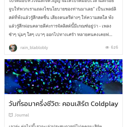
โปรดมอบหัวใจและจิตวิญญาณได้โปรดมอบเวลาและรอย
จูบให้พวกเราแถลงไขนโยบายของท่านมาเลย" เป็นเพลย์ลิ
สต์ที่ฟังแล้วรู้สึกสดชื่น เสียงดนตรีต่างๆ ให้ความสดใส ฟัง
แล้วรู้สึกผ่อนคลายดีค่ะการจัดลิสต์นี้มีเกณฑ์อยู่ว่า - เพลง
ช้าๆ นุ่มๆ ใสๆ เบาๆ ออกไปทางเศร้า หลายคนคงเคยฟ...
626
rain_blablobly
วันที่รอมาครึ่งชีวิต: คอนเสิร์ต Coldplay
Journal
เอาล่ะ ต่อไปนี้เราจะเล่าประสบการณ์ไปดูคอนเสิร์ต