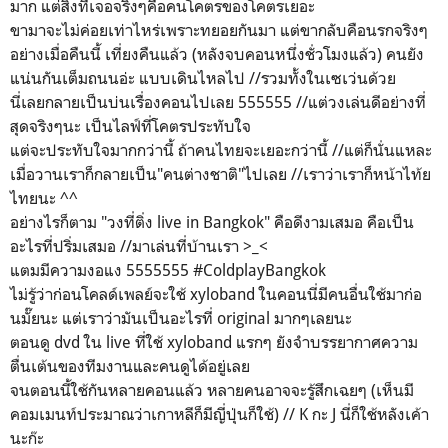
มาก แต่สิ่งที่เจอจริงๆคือคนโคตรของโคตรเยอะ
ขามาจะไม่ค่อยเท่าไหร่เพราะทยอยกันมา แต่ขากลับคือนรกจริงๆ
อย่างเมื่อคืนนี้ เที่ยงคืนแล้ว (หลังจบคอนหนึ่งชั่วโมงแล้ว) คนยัง
แน่นกันเต็มถนนอ่ะ แบบเดินไหลไป //รวมทั้งในเซเว่นด้วย
นี่เลยกลายเป็นบ่นเรื่องคอนไปเลย 555555 //แต่วงเล่นดีอย่างที่
สุดจริงๆนะ เป็นไลฟ์ที่โคตรประทับใจ
แต่จะประทับใจมากกว่านี้ ถ้าคนไทยจะเยอะกว่านี้ //แต่ก็นั่นแหละ
เมื่อวานเราก็กลายเป็น"คนต่างชาติ"ไปเลย //เราว่าเราก็หน้าไท้ย
ไทยนะ ^^
อย่างไรก็ตาม "วงที่ติ่ง live in Bangkok" คือดีงามเสมอ คือเป็น
อะไรที่ปริ่มเสมอ //มาเล่นที่บ้านเรา >_<
แตมมีความงอแง 5555555 #ColdplayBangkok
ไม่รู้ว่าก่อนโคลด์เพลย์จะใช้ xyloband ในคอนนี่มีคนอื่นใช้มาก่อ
นมั๊ยนะ แต่เราว่ามันเป็นอะไรที่ original มากๆเลยนะ
ตอนดู dvd ใน live ที่ใช้ xyloband แรกๆ ยังจำบรรยากาศความ
ตื่นเต้นของทีมงานและคนดูได้อยู่เลย
จนตอนนี้ใช้กันหลายคอนแล้ว หลายคนอาจจะรู้สึกเฉยๆ (เห็นมี
คอมเมนท์ประมาณว่าเกาหลีก็มีญี่ปุ่นก็ใช้) // K กะ J นี่ก็ใช้หลังเค้า
นะก๊ะ