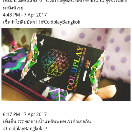
เหมือนได้ยินเสียง s/c นี่ไม่ได้อยู่ที่สนามนะก๊ะ นี่นอนอยู่รร //เสียง
มาถึงนี่เรย
4:43 PM - 7 Apr 2017
เช็คว่าไม่ลืมบัตร !!! #ColdplayBangkok
6:17 PM - 7 Apr 2017
เพิ่งตื่น zzz ขออาบน้ำแพร๊พพพพ //เด๋วเจอกัน
#ColdplayBangkok !!!