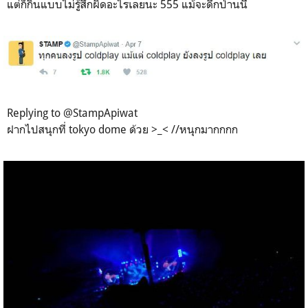
แต่ก็กินแบบไม่รู้สึกผิดอะไรเลยนะ 555 แม้จะดึกป่านนี้
Replying to @StampApiwat
ฝากไปสนุกที่ tokyo dome ด้วย >_< //หนุกมากกกก