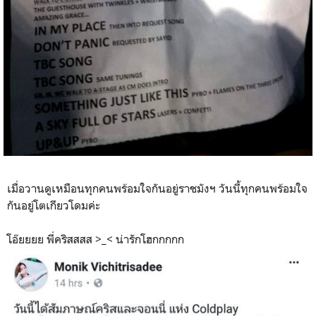
เมื่อวานดูเหมือนทุกคนพร้อมใจกันอยู่ราชมังฯ วันนี้ทุกคนพร้อมใจ
กันอยู่โตเกียวโดมค่ะ
โอ๊ยยยย พี่คริสสสส >_< น่ารักโฮกกกกก