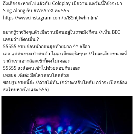
ถึงเสียงจะหายไปแล้วกับ Coldplay เมื่อวาน แต่วันนี้ก็ยังจะมา
Sing-Along กับ #WeAreX ค่ะ 555
https://www.instagram.com/p/BSntjtwhmJm/
อยากรู้ว่าจริงๆแล้วเมื่อวานมีคนอยู่ในราชมังกี่คน //เห็น BEC
เคลมว่าเจ็ดหมื่น ?
55555 ชอบย่อหน้าก่อนสุดท้ายมาก ^^ #รีล่า
เออ แต่ค้นกระเป๋าค้นตัว ไม่ละเอียดจริงๆนะ //ไม่ละเอียดขนาดที่
ว่าถ้าเราเอากล้องเข้าก็คงไม่เจออ่ะ
55555 สงสัยคนเข้าไปช่วยตอบกันเยอะ
เหยยย เจ๋งอ่ะ มีสโลวตอนโดดด้วย
ชอบรูปชอตนี้อ่ะ //ถ่ายไม่ทัน (กว่าจะหยิบโทสับ กว่าจะเปิดกล้อง
ธงไทยหายไปแระ 555)