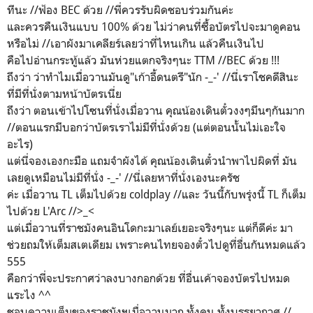
ทีนะ //ฟ้อง BEC ด้วย //พี่ควรรับผิดชอบร่วมกันค่ะ
และควรคืนเงินแบบ 100% ด้วย ไม่ว่าคนที่ซื้อบัตรไปจะมาดูคอน
หรือไม่ //เอาผังมาเคลียร์เลยว่าที่ไหนเกิน แล้วคืนเงินไป
คือไปอ่านกระทู้แล้ว มันห่วยแตกจริงๆนะ TTM //BEC ด้วย !!!
ถึงว่า ว่าทำไมเมื่อวานมันดู"เก้าอี้ดนตรี"นัก -_-' //นี่เราโชคดีสินะ
ที่มีที่นั่งตามหน้าบัตรเนี่ย
ถึงว่า ตอนเข้าไปโซนที่นั่งเมื่อวาน คุณน้องเดินตั๋วงงๆมึนๆกันมาก
//ตอนแรกมีบอกว่าบัตรเราไม่มีที่นั่งด้วย (แต่ตอนนั้นไม่เอะใจ
อะไร)
แต่นี่จองเองกะมือ แถมจำผังได้ คุณน้องเดินตั๋วนำพาไปผิดที่ มัน
เลยดูเหมือนไม่มีที่นั่ง -_-' //นี่เลยหาที่นั่งเองนะครัช
ค่ะ เมื่อวาน TL เต็มไปด้วย coldplay //และ วันนี้กับพรุ่งนี้ TL ก็เต็ม
ไปด้วย L'Arc //>_<
แต่เมื่อวานที่ราชมังคนอินโดกะมาเลย์เยอะจริงๆนะ แต่ก็ดีค่ะ มา
ช่วยถมให้เต็มสเตเดียม เพราะคนไทยจองตั๋วไปดูที่อื่นกันหมดแล้ว
555
คือกว่าพี่จะประกาศว่าลงบางกอกด้วย ที่อื่นเค้าจองบัตรไปหมด
แระไง ^^
ชอบความเต็มของราชมังฯเมื่อวานมาก ทั้งคน ทั้งบรรยากาศ //