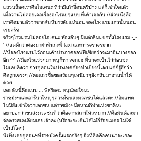
แถวบล็อคเราคือโอเคนะ ที่ว่ามีเก้าอี้ดนตรีบ้าง แต่ก็เข้าใจแล้ว
เมื่อวานไม่ค่อยเจอเรื่องอะไรแย่ๆแบบที่เค้าเจอกัน //ส่วนนึงคือ
เราคิดมาแล้วว่าขากลับนี่บรรลัยแน่นอน จองโรงแรมแถวนั้นนอน
เรยครัช
จริงๆโรงแรมไม่ค่อยโอเคนะ ห้องอับๆ มีแต่กลิ่นแขกทั้งโรงแรม -_-
' //แต่ดีกว่าต้องมาฝ่าฟันกะพี่ taxi และการจราจรมาก
//นี่จองโรงแรมไว้ก่อนเค้าประกาศออฟฟิเชียลว่าจะมาอินบางกอก
อีก ^^ //มีอะไรแว่วๆมา หนูก็หา venue ที่น่าจะเป็นไว้ก่อนข่ะ
ไม่เคยคิดว่า การดูคอนในประเทศต้องทำเยี่ยงนี้เลย แต่ก็รู้สึกว่า
คิดถูกเจรงๆ //ต่อแถวซื้อของร้อนๆเหนียวๆยังกลับมาอาบน้ำได้
ด้วย
เออ อันนี้คือแบบ ... พี่คริสคะ หนูน้อยใจนะ
ราชมังฯและอารีน่าใหญ่ๆควรมีขนส่งมวลชนได้แล้วค่ะ //อิมแพค
ไม่มียังเข้าใจว่าเอกชน แต่ราชมังฯนี่สนามกีฬาแห่งชาตินะ
อย่าบอกว่าขนส่งมวลชนที่ว่าคือจากสถานีหัวหมาก //คือมันต้องมา
จ่อตรงสเตเดียมเลยเจ้าค่ะ (หรือระยะเดินได้ไม่กี่ร้อยเมตร ไม่ใช่
เป็นกิโลๆ)
นี่เพิ่งเคยดูคอนฯที่ราชมังครั้งแรกจริงๆ สิ่งที่คิดคือคนน่าจะเยอะ