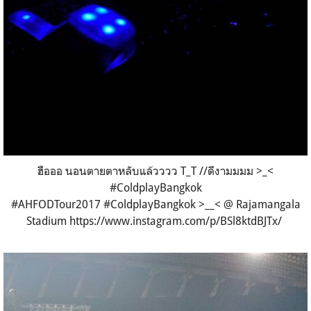
ฮือออ นอนตายตาหลับแล้วววว T_T //ดีงามมมม >_<
#ColdplayBangkok
#AHFODTour2017 #ColdplayBangkok >__< @ Rajamangala
Stadium https://www.instagram.com/p/BSl8ktdBJTx/