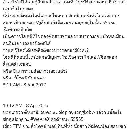
จำอะไรไม่ได้เลย รู้สึกแค่ว่าเวลาสองชั่วโมงนี่ยังกะสองนาที //เวลา
เดินเร็วไปนะคะ
นี่นั่งอ้อยอิ่งหลังไลฟ์เลิกอยู่ในสนามอีกเกือบครึ่งชั่วโมงได้อ่ะ ถึง
ค่อยๆเดินออกมา //รู้สึกมันยังมีมวลความสุขอยู่ในนั้น 555 ขอ
ซึมซับต่ออีกนิด
เป็นความโชคดีที่ไม่ต้องซัดส่ายขวนขวายหาทางกลับบ้านเหมือน
คนอื่นเค้า เลยยังชิลต่อได้
ว่าแต่ มีใครได้เซทลิสต์ของบางกอกมารึยังคะ?
โชคดีที่คอนนี้เราไม่เจอปัญหาหรือเรื่องกวนใจเลย //ชิลตลอด
ตั้งแต่ต้นจนจบ
หรือเป็นเพราะปล่อยวางเยอะแล้ว?
หรือ...ก็โชคดีนั่นแหละ
3:11 AM - 8 Apr 2017
10:12 AM - 8 Apr 2017
บอกเลยว่า ตื่นมานี่เจ็บคอ #ColdplayBangkok //แล้ววันนี้จะไป
sing along กะ #WeAreX ต่อด้วยนะ 55555
เรื่อง TTM ขายตั๋วโคลด์เพลย์เกินที่นั่ง นี่อยากให้มีคนฟ้อง สคบ ซัก