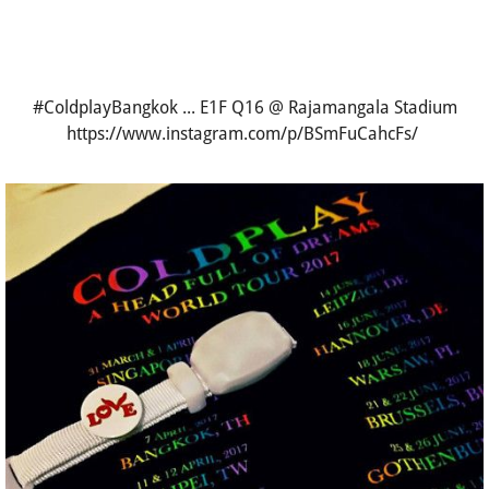
#ColdplayBangkok ... E1F Q16 @ Rajamangala Stadium
https://www.instagram.com/p/BSmFuCahcFs/