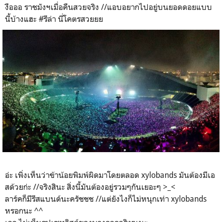
งือออ ราชมังฯเมื่อคืนสวยจริง //แอบอยากไปอยู่บนยอดดอยแบบ
นี้บ้างแฮะ #รีล่า นี่โคตรสวยยย
อ่ะ เพิ่งเห็นว่าข้าน้อยพิมพ์ผิดมาโดยตลอด xylobands มันต้องมีเอ
สด้วยก่ะ //จริงสินะ สิ่งนี้มันต้องอยู่รวมๆกันเยอะๆ >_<
ลาร์คก็มีรีสแบนด์นะครัชชช //แต่ยังไงก็ไม่หนุกเท่า xylobands
หรอกนะ ^^