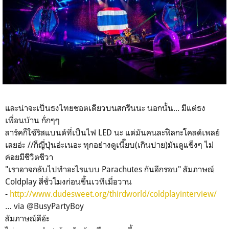
และน่าจะเป็นธงไทยชอตเดียวบนสกรีนนะ นอกนั้น... มีแต่ธง
เพื่อนบ้าน กั่กๆๆ
ลาร์คก็ใช้ริสแบนด์ที่เป็นไฟ LED นะ แต่มันคนละฟิลกะโคลด์เพลย์
เลยอ่ะ //ก็ญี่ปุ่นอ่ะเนอะ ทุกอย่างดูเนี๊ยบ(เกินปาย)มันดูแข็งๆ ไม่
ค่อยมีชีวิตชีวา
"เราอาจกลับไปทำอะไรแบบ Parachutes กันอีกรอบ" สัมภาษณ์
Coldplay สี่ชั่วโมงก่อนขึ้นเวทีเมื่อวาน
-
http://www.dudesweet.org/thirdworld/coldplayinterview/
… via @BusyPartyBoy
สัมภาษณ์ดีอ้ะ