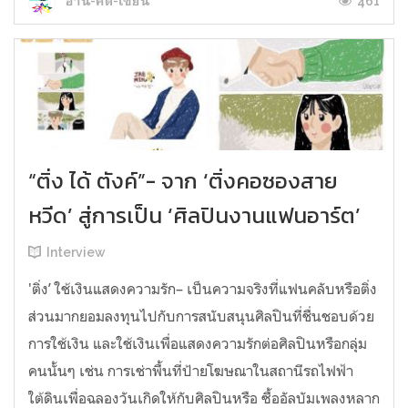
461
อ่าน-คิด-เขียน
“ติ่ง ได้ ตังค์”- จาก ‘ติ่งคอซองสาย
หวีด’ สู่การเป็น ‘ศิลปินงานแฟนอาร์ต’
Interview
'ติ่ง’ ใช้เงินแสดงความรัก– เป็นความจริงที่แฟนคลับหรือติ่ง
ส่วนมากยอมลงทุนไปกับการสนับสนุนศิลปินที่ชื่นชอบด้วย
การใช้เงิน และใช้เงินเพื่อแสดงความรักต่อศิลปินหรือกลุ่ม
คนนั้นๆ เช่น การเช่าพื้นที่ป้ายโฆษณาในสถานีรถไฟฟ้า
ใต้ดินเพื่อฉลองวันเกิดให้กับศิลปินหรือ ซื้ออัลบัมเพลงหลาก