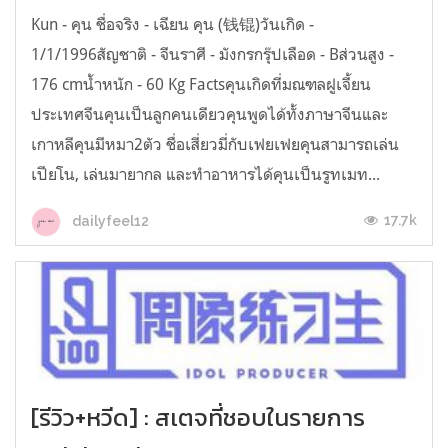
Kun - คุน ชื่อจริง - เฉียน คุน (钱锟)วันเกิด -
1/1/1996สัญชาติ - จีนราศี - มังกรกรุ๊ปเลือด - Bส่วนสูง -
176 cmน้ำหนัก - 60 Kg Factsคุนเกิดที่มณฑลฝูเจี้ยน
ประเทศจีนคุนเป็นลูกคนเดียวคุนพูดได้ทั้งภาษาจีนและ
เกาหลีคุนมีหมา2ตัว ชื่อเสี่ยวมี่กับเฟยเฟยคุนสามารถเล่น
เปียโน, เล่นมายากล และทำอาหารได้คุนเป็นรูทเมท...
17.7k
dailyfeel12
[รีวิว+หวีด] : สเตจที่ชอบในรายการ