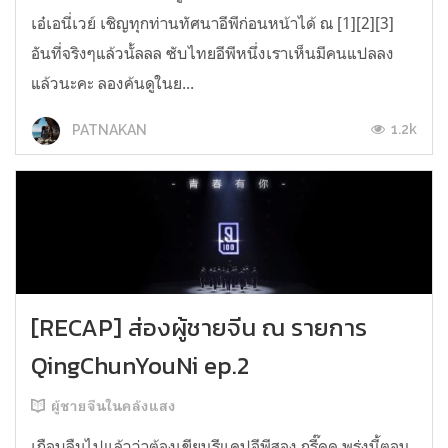
เอ๋เอนี่เวย์ เชิญทุกท่านทัศนาอีพีก่อนหน้าได้ ณ [1][2][3]
อันที่จริงๆแล้วนั้ลลล ซับไทยอีพีหนึ่งเราเห็นมีคนแปลลง
แล้วนะคะ ลองค้นดูในย...
1.2k
PATNAKAN
[RECAP] ส่องผู้ชายจีน ณ รายการ
QingChunYouNi ep.2
ผู้ชายจีนในคลังแสง
เกือบลืมไปแล้วว่าต้องเขียนรีแคปอีพีสอง กรี๊ดด พรุ่งนี้ตอน