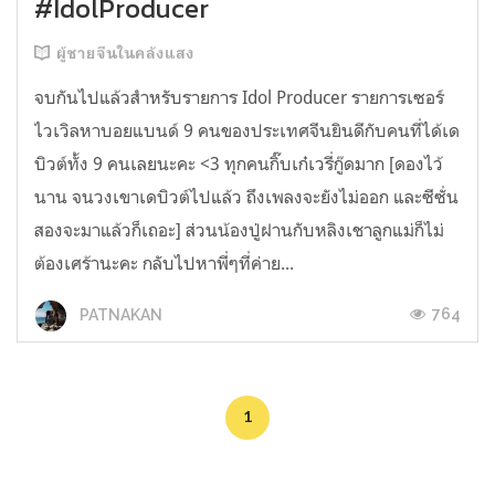
#IdolProducer
ผู้ชายจีนในคลังแสง
จบกันไปแล้วสำหรับรายการ Idol Producer รายการเซอร์
ไวเวิลหาบอยแบนด์ 9 คนของประเทศจีนยินดีกับคนที่ได้เด
บิวต์ทั้ง 9 คนเลยนะคะ <3 ทุกคนกิ๊บเก๋เวรี่กู๊ดมาก [ดองไว้
นาน จนวงเขาเดบิวต์ไปแล้ว ถึงเพลงจะยังไม่ออก และซีซั่น
สองจะมาแล้วก็เถอะ] ส่วนน้องปู่ฝานกับหลิงเชาลูกแม่ก็ไม่
ต้องเศร้านะคะ กลับไปหาพี่ๆที่ค่าย...
764
PATNAKAN
1