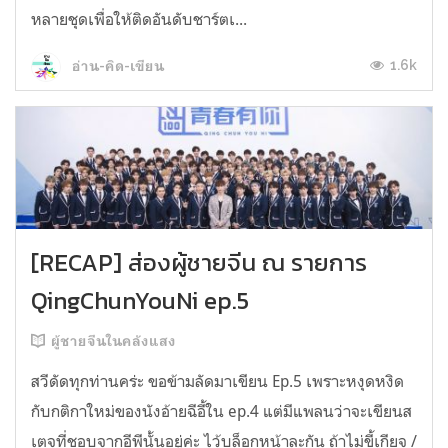
หลายชุดเพื่อให้ติดอันดับชาร์ตเ...
1.6k
อ่าน-คิด-เขียน
[RECAP] ส่องผู้ชายจีน ณ รายการ
QingChunYouNi ep.5
ผู้ชายจีนในคลังแสง
สวีดัดทุกท่านคร่ะ ขอข้ามลัดมาเขียน Ep.5 เพราะหงุดหงิด
กับกติกาใหม่ของนังอ้ายฉีอี้ใน ep.4 แต่มีแพลนว่าจะเขียนส
เตจที่ชอบจากอีพีนั้นอยู่ค่ะ ไว้บล็อกหน้าละกัน ถ้าไม่ขี้เกียจ /