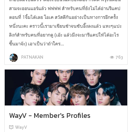
สามจะออนแอร์แล้ว ฟฟฟฟ สำหรับคนที่ยังไม่ได้อ่านรีแคป
ตอนที่ 1จิ้มได้เลย โอเค สวัสดีกันอย่างเป็นทางการอีกครั้ง
หนึ่งนะคะ คราวนี้เรามาเขียนช้าจนซับอิ๊งลงแล้ว แหะๆแปะ
ลิงก์สำหรับคนที่อยากดู (เอ๊ะ แล้วมึงจะมารีแคปให้ได้อะไร
ขึ้นมาจ๊ะ) เอาเป็นว่าถ้าใคร...
763
PATNAKAN
WayV - Member's Profiles
WayV