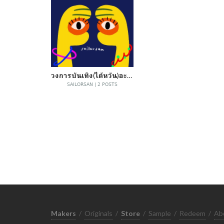
วงการบันเทิง(ไต้หวัน)อะเนอะ
SAILORSAN | 2 POSTS
Makers
/
Originals
/
Store
/
Sample
/
Redeem
/
Ab