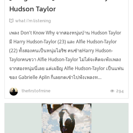
Hudson Taylor
what i'm listening
เพลง Don't Know Why จากสองหนุ่มบ้าน Hudson Taylor
มี Harry Hudson-Taylor (23) และ Alfie Hudson-Taylor
(22) ทั้งสองคนเป็นหนุ่มไอริช คนซ้ายHarry Hudson-
Taylorคนขวา Alfie Hudson-Taylor ไม่ได้จะคิดจะฟังเพลง
จากสองหนุ่มนี่เลย แต่เผอิญ Alfie Hudson-Taylor เป็นแฟน
ของ Gabrielle Aplin ก็เลยกดเข้าไปฟังเพลงท...
294
thefirstofmine