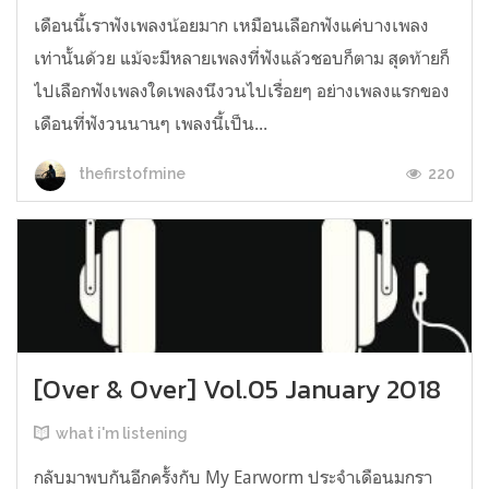
เดือนนี้เราฟังเพลงน้อยมาก เหมือนเลือกฟังแค่บางเพลง
เท่านั้นด้วย แม้จะมีหลายเพลงที่ฟังแล้วชอบก็ตาม สุดท้ายก็
ไปเลือกฟังเพลงใดเพลงนึงวนไปเรื่อยๆ อย่างเพลงแรกของ
เดือนที่ฟังวนนานๆ เพลงนี้เป็น...
220
thefirstofmine
[Over & Over] Vol.05 January 2018
what i'm listening
กลับมาพบกันอีกครั้งกับ My Earworm ประจำเดือนมกรา