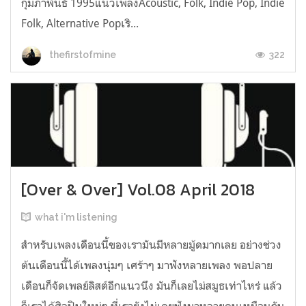
กุมภาพันธ์ 1995แนวเพลงAcoustic, Folk, Indie Pop, Indie
Folk, Alternative Popเริ...
322
thefirstofmine
[Over & Over] Vol.08 April 2018
what i'm listening
สำหรับเพลงเดือนนี้ของเรามันมีหลายมู้ดมากเลย อย่างช่วง
ต้นเดือนนี้ได้เพลงนุ่มๆ เศร้าๆ มาฟังหลายเพลง พอปลาย
เดือนก็จัดเพลย์ลิสต์อีกแนวนึง มันก็เลยไม่สมูธเท่าไหร่ แล้ว