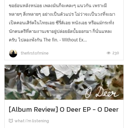
ขอย้อนหลังหน่อย เพลงมันก็จะคละๆ แนวกัน เพราะมี
หลายๆ สิ่งหลายๆ อย่างเป็นตัวแปร ไม่ว่าจะเป็นวงที่จะมา
เปิดคอนเสิร์ตในไทยเอย ซีรี่ส์เอย หนังเอย หรือแม้กระทั่ง
นักดนตรีที่ตามงานเขาอยู่ปล่อยอัลบั้มออกมา ก็นั่นแหละ
ครับ ไปลองฟังกัน The fin. - Without Ex...
230
thefirstofmine
[Album Review] O Deer EP - O Deer
what i'm listening