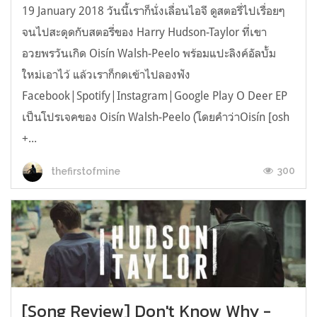
19 January 2018 วันนี้เราก็นั่งเลื่อนไอจี ดูสตอรี่ไปเรื่อยๆ
จนไปสะดุดกับสตอรี่ของ Harry Hudson-Taylor ที่เขา
อวยพรวันเกิด Oisín Walsh-Peelo พร้อมแปะลิงค์อัลบั้ม
ใหม่เอาไว้ แล้วเราก็กดเข้าไปลองฟัง
Facebook|Spotify|Instagram|Google Play O Deer EP
เป็นโปรเจคของ Oisín Walsh-Peelo (โดยคำว่าOisín [osh
+...
300
thefirstofmine
[Song Review] Don't Know Why -