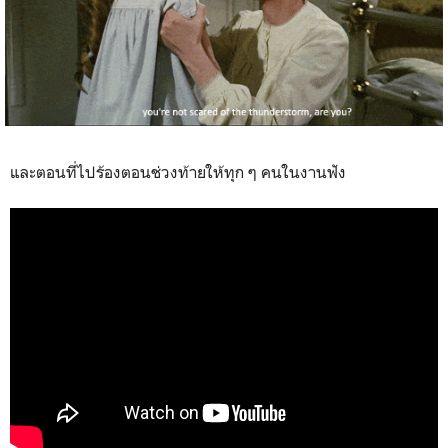
และตอนที่ไปร้องตอนช่วงท้ายให้ทุก ๆ คนในงานฟัง