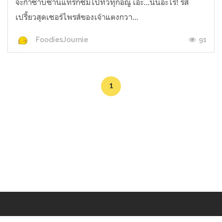
จะกำซาบซ่านแทรกซึมไปทั่วทุกอณู เอ๊ะ...นั่นอะไร! รส
เปรี้ยวสุดเซอร์ไพรส์ของเจ้าแตงกวา...
91
FoodiesJournie
1
Makers
/
Originals
/
Store
/
Sample
/
Redeem
/
About
/