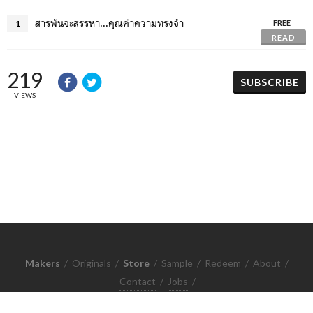
สารพันจะสรรหา...คุณค่าความทรงจำ
1
FREE
READ
219
SUBSCRIBE
VIEWS
Makers
/
Originals
/
Store
/
Sample
/
Redeem
/
About
/
Contact
/
Jobs
/
Copyrights © 2015 All Rights Reserved by Minimore