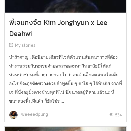
พี่เจแกงจืด Kim Jonghyun x Lee
Deahwi
My stories
น่ารำคาญ.. คือนิยามเดียวที่ไวท์ตัวแทนสันทนาการที่ต้อง
ทำงานร่วมกับชมรมค่ายอาสาของมหาวิทยาลัยมีให้แก่
หัวหน้าชมรมที่อายุมากกว่า ไม่ว่าคนตัวเล็กจะเสนอไอเดีย
อะไร ก็จะถูกขัดขวางด้วยคำพูดยิ้ม ๆ ตาใส ๆ ไร้พิษภัย จากพี่
เจ ที่นั่งอยู่ฝั่งตรงข้ามทุกทีไป นี่ขนาดอยู่ที่ค่ายแล้วนะ นี่
ขนาดลงพื้นที่แล้ว ก็ยังไม่ห...
534
weeeedpung