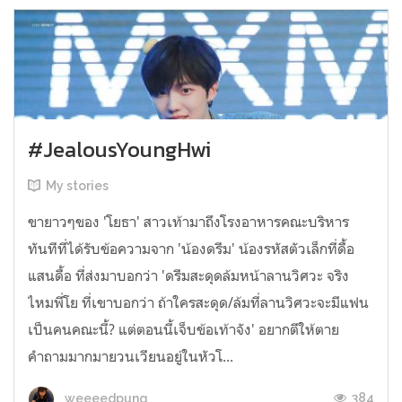
#JealousYoungHwi
My stories
ขายาวๆของ 'โยธา' สาวเท้ามาถึงโรงอาหารคณะบริหาร
ทันทีที่ได้รับข้อความจาก 'น้องดรีม' น้องรหัสตัวเล็กที่ดื้อ
แสนดื้อ ที่ส่งมาบอกว่า 'ดรีมสะดุดล้มหน้าลานวิศวะ จริง
ไหมพี่โย ที่เขาบอกว่า ถ้าใครสะดุด/ล้มที่ลานวิศวะจะมีแฟน
เป็นคนคณะนี้? แต่ตอนนี้เจ็บข้อเท้าจัง' อยากตีให้ตาย
คำถามมากมายวนเวียนอยู่ในหัวโ...
384
weeeedpung