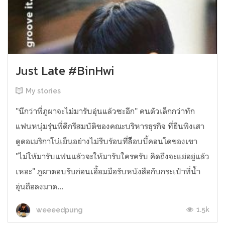
Just Late #BinHwi
My stories
"นึกว่าพี่ภูผาจะไม่มารับอุ่นแล้วซะอีก" คนตัวเล็กกว่าทัก
แฟนหนุ่มรุ่นพี่ดีกรีสมบัติของคณะบริหารธุรกิจ ที่ยืนพิงเสา
ดูดอเมริกาโน่เย็นอย่างไม่รีบร้อนทีี่ล็็็็็็อบบี้คอนโดของเขา
"ไม่ให้มารับแฟนแล้วจะให้มารับใครครับ คิดถึงจะแย่อยู่แล้ว
เหอะ" ภูผาตอบรับก่อนเอื้อมมือรับหนังสือกับกระเป๋าที่น้ำ
อุ่นถือลงมาด...
1.5k
weeeedpung