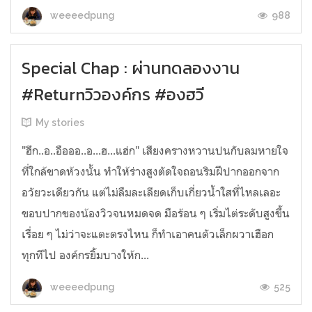
988
weeeedpung
Special Chap : ผ่านทดลองงาน
#Returnวิวองค์กร #องฮวี
My stories
"ฮึก..อ..อือออ..อ...ฮ...แฮ่ก" เสียงครางหวานปนกับลมหายใจ
ที่ใกล้ขาดห้วงนั้น ทำให้ร่างสูงตัดใจถอนริมฝีปากออกจาก
อวัยวะเดียวกัน แต่ไม่ลืมละเลียดเก็บเกี่ยวน้ำใสที่ไหลเลอะ
ขอบปากของน้องวิวจนหมดจด มือร้อน ๆ เริ่มไต่ระดับสูงขึ้น
เรื่อย ๆ ไม่ว่าจะแตะตรงไหน ก็ทำเอาคนตัวเล็กผวาเฮือก
ทุกทีไป องค์กรยิ้มบางให้ก...
525
weeeedpung