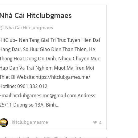
Nhà Cái Hitclubgmaes
Nha Cai Hitclubgmaes
HitClub– Nen Tang Giai Tri Truc Tuyen Hien Dai
Hang Dau, So Huu Giao Dien Than Thien, He
Thong Hoat Dong On Dinh, Nhieu Chuyen Muc
Hap Dan Va Trai Nghiem Muot Ma Tren Moi
Thiet Bi Website:https://hitclubgames.me/
Hotline: 0901 332 012
Email:
hitclubgames.me@gmail.com
Andress:
25/11 Duong so 13A, Binh...
4
hitclubgamesme