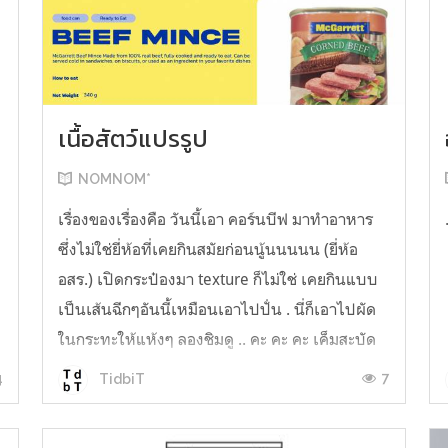
เนื้อสัตว์แปรรูป
NOMNOM*
เรื่องของเรื่องคือ วันนี้เอา คอร์นบีฟ มาทำอาหาร
ซึ่งไม่ใช่ยี่ห้อที่เคยกินสมัยก่อนนู้นนนนน (ยี่ห้อ
อสร.) เปิดกระป๋องมา texture ก็ไม่ใช่ เคยกินแบบ
เป็นเส้นฉีกๆอันนี้เหมือนเอาไปปั่น . นี่ก็เอาไปผัด
ในกระทะให้แห้งๆ ลองชิมดู .. คะ คะ คะ เค็มสะบัด
O o" ... แบบใช้โควต้ากินโซเดียมทั้งสัปดาห์
4
7
TidbiT
ต้องหาผักนึ่ง ...