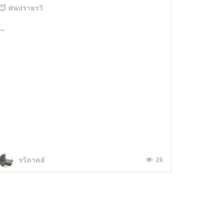
ฝนปรายรวี
...
2k
รวีภาคย์