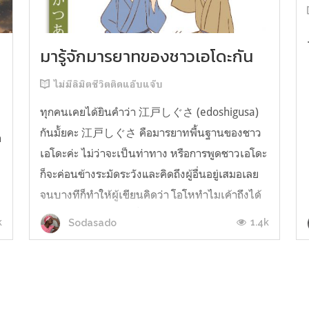
มารู้จักมารยาทของชาวเอโดะกัน
ไม่มีลิมิตชีวิตติดแอ๊บแจ๊บ
ทุกคนเคยได้ยินคำว่า 江戸しぐさ (edoshigusa)
กันมั้ยคะ 江戸しぐさ คือมารยาทพื้นฐานของชาว
า
เอโดะค่ะ ไม่ว่าจะเป็นท่าทาง หรือการพูดชาวเอโดะ
ก็จะค่อนข้างระมัดระวังและคิดถึงผู้อื่นอยู่เสมอเลย
จนบางทีก็ทำให้ผู้เขียนคิดว่า โอโหทำไมเค้าถึงได้
คิดถึงคนอื่นได้ขนาดนี้นะอยากรู้มั้ยคะว่าชาวเอโดะ
k
1.4k
Sodasado
มารยาทดีขนาดไหน มาลองอ่านกันได้เ...