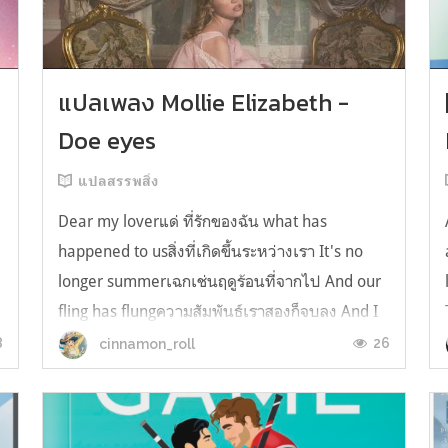
y
แปลเพลง Mollie Elizabeth -
Doe eyes
แปลสรรพสิ่ง
Dear my loverแด่ ที่รักของฉัน what has
happened to usสิ่งที่เกิดขึ้นระหว่างเรา It's no
longer summerเฉกเช่นฤดูร้อนที่จากไป And our
fling has flungความสัมพันธ์เราสองก็จบลง And I
still spin your recordsแต่ฉันยังเล่นเพลงโปรดของ
8
26
cinnamon_roll
คุณบนแผ่นเสียงไวนิล And You still feel like
homeในใจฉัน ตัวตนคุณก็ยังอบอ...