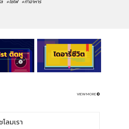
ปล
#ไซไฟ
#ทำอาหาร
VIEW MORE
ชโลมเรา