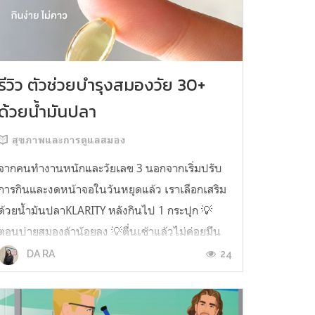
รีวิว ตัวช่วยบำรุงสมองวัย 30+
ด้วยน้ำมันปลา
สุขภาพและการดูแลสมอง
จากคนทำงานหนักและวัยเลข 3 นอกจากเริ่มปรับ
การกินและงดหน้าจอในวันหยุดแล้ว เราเลือกเสริม
ด้วยน้ำมันปลาKLARITY หลังกินไป 1 กระปุก 💡
ตอนบ่ายสมองล้าน้อยลง 💡ตื่นเช้าแล้วไม่ค่อยมึน
หัว 💡ไอเดียไม่ตัน ยิ่งทำงานสาย Content แนะนำ
24
DA RA
ว่าควรมี ชอบตรงที่ไม่มีกลิ่นคาวเลย กินง่ายสุด
ตั้งแต่เคยกินน้ำมันปลามาเลย ใครที่เคยกิ...