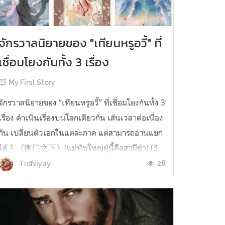
จักรวาลนิยายของ "เทียนหรูอวี้" ที่
เชื่อมโยงกันทั้ง 3 เรื่อง
My First Story
จักรวาลนิยายของ “เทียนหรูอวี้” ที่เชื่อมโยงกันทั้ง 3
เรื่อง ดำเนินเรื่องบนโลกเดียวกัน เส้นเวลาต่อเนื่อง
กัน เปลี่ยนตัวเอกในแต่ละภาค แต่สามารถอ่านแยก
ได้ 1.《衡门之下》(แม่ทัพใหญ่ผู้นี้คือสามีข้า) (3
เล่มจบ) เป็นเรื่องที่เกิดก่อน เล่าเรื่องของ ฝูถิง กับ
28
TidNiyay
หลี่ชีฉือ ที่ต้องแต่งงานกันก่อนจะใช้ชีวิตห่างไกล
กัน...