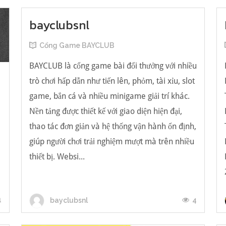
bayclubsnl
Cổng Game BAYCLUB
BAYCLUB là cổng game bài đổi thưởng với nhiều
trò chơi hấp dẫn như tiến lên, phỏm, tài xỉu, slot
game, bắn cá và nhiều minigame giải trí khác.
Nền tảng được thiết kế với giao diện hiện đại,
น
thao tác đơn giản và hệ thống vận hành ổn định,
giúp người chơi trải nghiệm mượt mà trên nhiều
thiết bị. Websi...
1
4
bayclubsnl