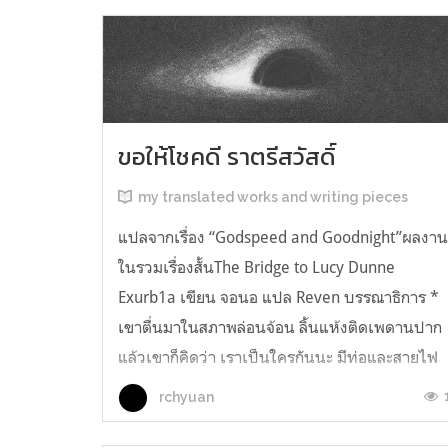
ขอให้โชคดี ราตรีสวัสดิ์
my translated works and writing pieces
แปลจากเรื่อง “Godspeed and Goodnight”ผลงา
ในรวมเรื่องสั้นThe Bridge to Lucy Dunne
Exurb1a เขียน จอนอ แปล Reven บรรณาธิการ *
เขาตื่นมาในสภาพล่อนจ้อน ลิ้นแห้งติดเพดานปาก
แล้วเขาก็คิดว่า เราเป็นใครกันนะ มีท่อและสายไฟ
อยู่ในตัว เกิดความรู้สึกอยากฉี่ และแม้ตัวเขาจะ
rchyuan
เหยียดตรง ก็มีแต่ความมืดมิดอยู่เบื้องหน้...