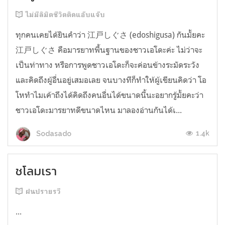
ไม่มีลิมิตชีวิตติดแอ๊บแจ๊บ
ทุกคนเคยได้ยินคำว่า 江戸しぐさ (edoshigusa) กันมั้ยคะ
江戸しぐさ คือมารยาทพื้นฐานของชาวเอโดะค่ะ ไม่ว่าจะ
เป็นท่าทาง หรือการพูดชาวเอโดะก็จะค่อนข้างระมัดระวัง
และคิดถึงผู้อื่นอยู่เสมอเลย จนบางทีก็ทำให้ผู้เขียนคิดว่า โอ
โหทำไมเค้าถึงได้คิดถึงคนอื่นได้ขนาดนี้นะอยากรู้มั้ยคะว่า
ชาวเอโดะมารยาทดีขนาดไหน มาลองอ่านกันได้เ...
1.4k
Sodasado
ชโลมเรา
ฝนปรายรวี
...