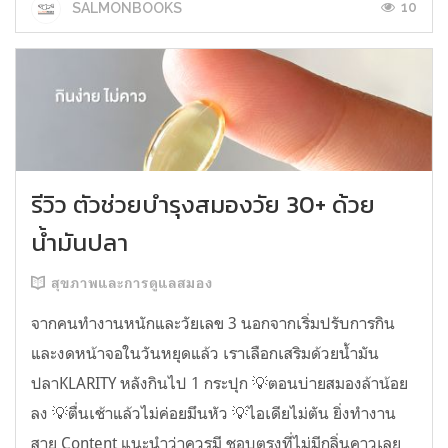
10
SALMONBOOKS
รีวิว ตัวช่วยบำรุงสมองวัย 30+ ด้วย
น้ำมันปลา
สุขภาพและการดูแลสมอง
จากคนทำงานหนักและวัยเลข 3 นอกจากเริ่มปรับการกิน
และงดหน้าจอในวันหยุดแล้ว เราเลือกเสริมด้วยน้ำมัน
ปลาKLARITY หลังกินไป 1 กระปุก 💡ตอนบ่ายสมองล้าน้อย
ลง 💡ตื่นเช้าแล้วไม่ค่อยมึนหัว 💡ไอเดียไม่ตัน ยิ่งทำงาน
สาย Content แนะนำว่าควรมี ชอบตรงที่ไม่มีกลิ่นคาวเลย