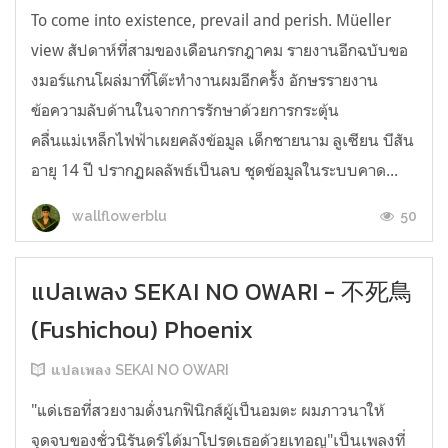
To come into existence, prevail and perish. Müeller
view สัปดาห์ที่สามของเดือนกรกฎาคม รายงานอีกฉบับขอ
งมอร์แกนโผล่มาที่โต๊ะทำงานผมอีกครั้ง อักษรรายงาน
ข้อความลับด้านในจากการรักษาด้วยการกระตุ้น
คลื่นแม่เหล็กไฟฟ้าเผยคลังข้อมูล เด็กชายนาม ลูเซียน บีสัน
อายุ 14 ปี ปรากฏผลลัพธ์เป็นลบ ชุดข้อมูลในระบบคาด...
50
wallflowerblu
แปลเพลง SEKAI NO OWARI - 不死鳥
(Fushichou) Phoenix
แปลเพลง SEKAI NO OWARI
"แด่เธอที่สวยงามดั่งนกฟินิกส์ผู้เป็นอมตะ ผมภาวนาให้
จุดจบของชั่วนิรันดร์ได้มาโปรดเธอด้วยเทอญ"เป็นเพลงที่