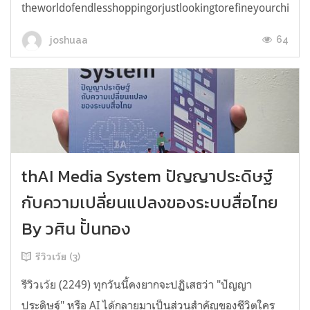
theworldofendlesshoppingorjustlookingtorefineyourchicken
64
joshuaa
thAI Media System ปัญญาประดิษฐ์
กับความเปลี่ยนแปลงของระบบสื่อไทย
By วศิน ปั้นทอง
รีวิวเว้ย (3)
รีวิวเว้ย (2249) ทุกวันนี้คงยากจะปฏิเสธว่า "ปัญญา
ประดิษฐ์" หรือ AI ได้กลายมาเป็นส่วนสำคัญของชีวิตใคร