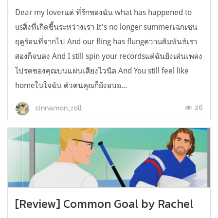
Dear my loverแด่ ที่รักของฉัน what has happened to
usสิ่งที่เกิดขึ้นระหว่างเรา It's no longer summerเฉกเช่น
ฤดูร้อนที่จากไป And our fling has flungความสัมพันธ์เรา
สองก็จบลง And I still spin your recordsแต่ฉันยังเล่นเพลง
โปรดของคุณบนแผ่นเสียงไวนิล And You still feel like
homeในใจฉัน ตัวตนคุณก็ยังอบอ...
26
cinnamon_roll
[Review] Common Goal by Rachel