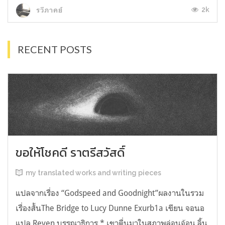
2k
รวีภาคย์
RECENT POSTS
ขอให้โชคดี ราตรีสวัสดิ์
my translated works and writing pieces
แปลจากเรื่อง “Godspeed and Goodnight”ผลงานในรวม
เรื่องสั้นThe Bridge to Lucy Dunne Exurb1a เขียน จอนอ
แปล Reven บรรณาธิการ * เขาตื่นมาในสภาพล่อนจ้อน ลิ้น