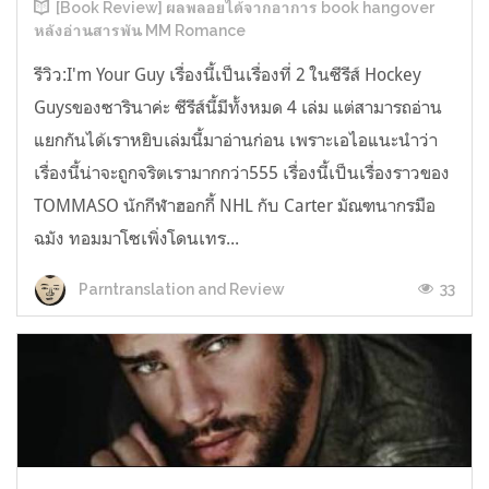
[Book Review] ผลพลอยได้จากอาการ book hangover
หลังอ่านสารพัน MM Romance
รีวิว:I'm Your Guy เรื่องนี้เป็นเรื่องที่ 2 ในซีรีส์ Hockey
Guysของซารินาค่ะ ซีรีส์นี้มีทั้งหมด 4 เล่ม แต่สามารถอ่าน
แยกกันได้เราหยิบเล่มนี้มาอ่านก่อน เพราะเอไอแนะนำว่า
เรื่องนี้น่าจะถูกจริตเรามากกว่า555 เรื่องนี้เป็นเรื่องราวของ
TOMMASO นักกีฬาฮอกกี้ NHL กับ Carter มัณฑนากรมือ
ฉมัง ทอมมาโซเพิ่งโดนเทร...
33
Parntranslation and Review