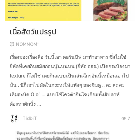
เนื้อสัตว์แปรรูป
NOMNOM*
เรื่องของเรื่องคือ วันนี้เอา คอร์นบีฟ มาทำอาหาร ซึ่งไม่ใช่
ยี่ห้อที่เคยกินสมัยก่อนนู้นนนนน (ยี่ห้อ อสร.) เปิดกระป๋องมา
texture ก็ไม่ใช่ เคยกินแบบเป็นเส้นฉีกๆอันนี้เหมือนเอาไป
ปั่น . นี่ก็เอาไปผัดในกระทะให้แห้งๆ ลองชิมดู .. คะ คะ คะ
เค็มสะบัด O o" ... แบบใช้โควต้ากินโซเดียมทั้งสัปดาห์
ต้องหาผักนึ่ง ...
7
TidbiT