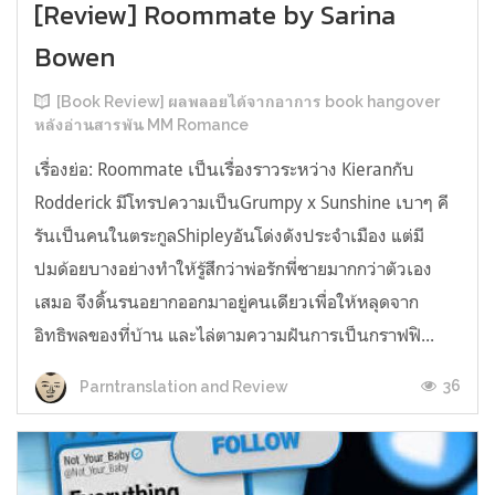
[Review] Roommate by Sarina
Bowen
[Book Review] ผลพลอยได้จากอาการ book hangover
หลังอ่านสารพัน MM Romance
เรื่องย่อ: Roommate เป็นเรื่องราวระหว่าง Kieranกับ
Rodderick มีโทรปความเป็นGrumpy x Sunshine เบาๆ คี
รันเป็นคนในตระกูลShipleyอันโด่งดังประจำเมือง แต่มี
ปมด้อยบางอย่างทำให้รู้สึกว่าพ่อรักพี่ชายมากกว่าตัวเอง
เสมอ จึงดิ้นรนอยากออกมาอยู่คนเดียวเพื่อให้หลุดจาก
อิทธิพลของที่บ้าน และไล่ตามความฝันการเป็นกราฟฟิ...
36
Parntranslation and Review