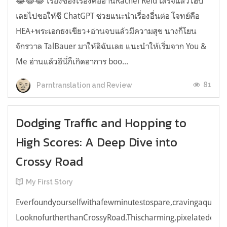
😂😂😂 เรื่องของเรื่องคืออ่านRachel Reid เสร็จแล้วไฮป์
เลยไปขอให้ชี ChatGPT ช่วยแนะนำเรื่องอื่นต่อ โจทย์คือ
HEA+พระเอกธงเขียว+อ่านจบแล้วมีความสุข นางก็โยน
จักรวาล TalBauer มาให้อิฉันเลย แนะนำให้เริ่มจาก You &
Me อ่านแล้วอีนี่ก็เกิดอาการ boo...
81
Parntranslation and Review
Dodging Traffic and Hopping to
High Scores: A Deep Dive into
Crossy Road
My First Story
Everfoundyourselfwithafewminutestospare,cravingaquick,e
LooknofurtherthanCrossyRoad.Thischarming,pixelatedendl