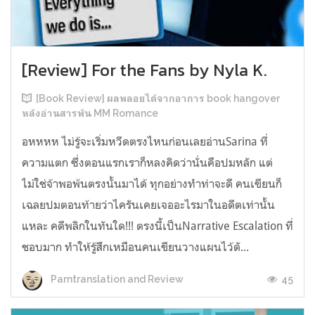
[Review] For the Fans by Nyla K.
[Book Review] ผลพลอยได้จากอาการ book hangover
หลังอ่านสารพัน MM Romance
อหหหห ไม่รู้จะเริ่มหวีดตรงไหนก่อนเลยอ่านSarina ที่
ความแตก ซึ่งตอนแรกเราก็หลงคิดว่านั่นคือปมหลัก แต่
ไม่ใช่จ้าพอพ้นตรงนั้นมาได้ ทุกอย่างทำท่าจะดี คนเขียนก็
เฉลยปมตอนท้ายว่าไครันเคยเจออะไรมาในอดีตเท่านั้น
แหละ คดีพลิกในทันใด!!! ตรงนี้เป็นNarrative Escalation ที่
ชอบมาก ทำให้รู้สึกเหมือนคนเขียนวางแผนไว้ตั...
45
Parntranslation and Review