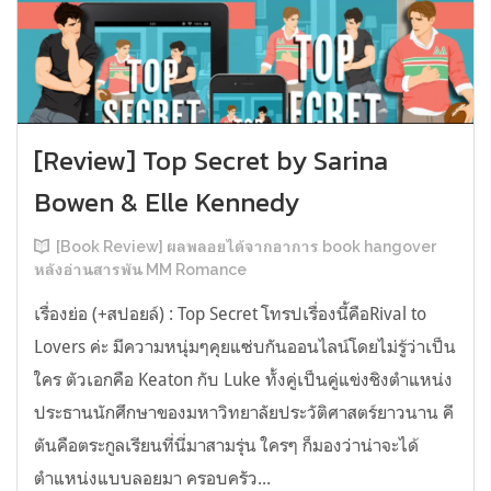
[Review] Top Secret by Sarina
Bowen & Elle Kennedy
[Book Review] ผลพลอยได้จากอาการ book hangover
หลังอ่านสารพัน MM Romance
เรื่องย่อ (+สปอยล์) : Top Secret โทรปเรื่องนี้คือRival to
Lovers ค่ะ มีความหนุ่มๆคุยแซ่บกันออนไลน์โดยไม่รู้ว่าเป็น
ใคร ตัวเอกคือ Keaton กับ Luke ทั้งคู่เป็นคู่แข่งชิงตำแหน่ง
ประธานนักศึกษาของมหาวิทยาลัยประวัติศาสตร์ยาวนาน คี
ตันคือตระกูลเรียนที่นี่มาสามรุ่น ใครๆ ก็มองว่าน่าจะได้
ตำแหน่งแบบลอยมา ครอบครัว...