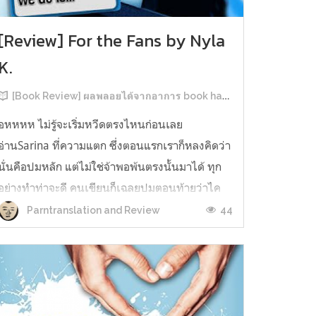
[Review] For the Fans by Nyla
K.
[Book Review] ผลพลอยได้จากอาการ book hangover หลังอ่านสารพัน MM Romance
อหหหห ไม่รู้จะเริ่มหวีดตรงไหนก่อนเลย
อ่านSarina ที่ความแตก ซึ่งตอนแรกเราก็หลงคิดว่า
นั่นคือปมหลัก แต่ไม่ใช่จ้าพอพ้นตรงนั้นมาได้ ทุก
อย่างทำท่าจะดี คนเขียนก็เฉลยปมตอนท้ายว่าไค
รันเคยเจออะไรมาในอดีตเท่านั้นแหละ คดีพลิกใน
44
Parntranslation and Review
ทันใด!!! ตรงนี้เป็นNarrative Escalation ที่ชอบ
มาก ทำให้รู้สึกเหมือนคนเขียนวางแผนไว้ตั...