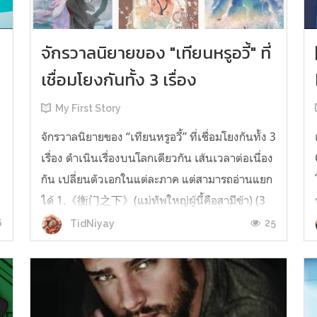
จักรวาลนิยายของ "เทียนหรูอวี้" ที่
เชื่อมโยงกันทั้ง 3 เรื่อง
My First Story
จักรวาลนิยายของ “เทียนหรูอวี้” ที่เชื่อมโยงกันทั้ง 3
เรื่อง ดำเนินเรื่องบนโลกเดียวกัน เส้นเวลาต่อเนื่อง
กัน เปลี่ยนตัวเอกในแต่ละภาค แต่สามารถอ่านแยก
ได้ 1.《衡门之下》(แม่ทัพใหญ่ผู้นี้คือสามีข้า) (3
เล่มจบ) เป็นเรื่องที่เกิดก่อน เล่าเรื่องของ ฝูถิง กับ
6
25
TidNiyay
หลี่ชีฉือ ที่ต้องแต่งงานกันก่อนจะใช้ชีวิตห่างไกล
กัน...