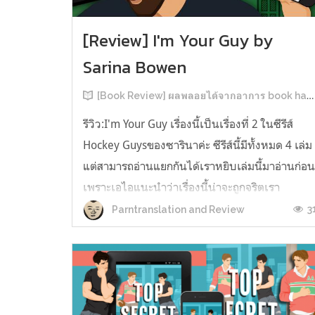
[Review] I'm Your Guy by
Sarina Bowen
[Book Review] ผลพลอยได้จากอาการ book hangover หลังอ่านสารพัน MM Romance
รีวิว:I'm Your Guy เรื่องนี้เป็นเรื่องที่ 2 ในซีรีส์
Hockey Guysของซารินาค่ะ ซีรีส์นี้มีทั้งหมด 4 เล่ม
แต่สามารถอ่านแยกกันได้เราหยิบเล่มนี้มาอ่านก่อ
เพราะเอไอแนะนำว่าเรื่องนี้น่าจะถูกจริตเรา
มากกว่า555 เรื่องนี้เป็นเรื่องราวของ TOMMASO
3
Parntranslation and Review
นักกีฬาฮอกกี้ NHL กับ Carter มัณฑนากรมือฉมัง
ทอมมาโซเพิ่งโดนเทร...