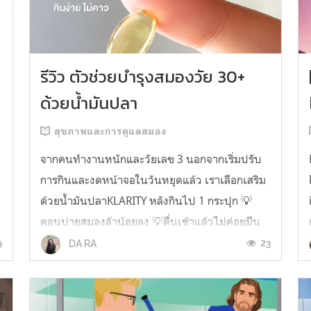
รีวิว ตัวช่วยบำรุงสมองวัย 30+
ด้วยน้ำมันปลา
สุขภาพและการดูแลสมอง
จากคนทำงานหนักและวัยเลข 3 นอกจากเริ่มปรับ
การกินและงดหน้าจอในวันหยุดแล้ว เราเลือกเสริม
ด้วยน้ำมันปลาKLARITY หลังกินไป 1 กระปุก 💡
ตอนบ่ายสมองล้าน้อยลง 💡ตื่นเช้าแล้วไม่ค่อยมึน
หัว 💡ไอเดียไม่ตัน ยิ่งทำงานสาย Content แนะนำ
9
23
DA RA
ว่าควรมี ชอบตรงที่ไม่มีกลิ่นคาวเลย กินง่ายสุด
ตั้งแต่เคยกินน้ำมันปลามาเลย ใครที่เคยกิ...