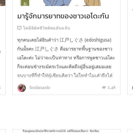
มารู้จักมารยาทของชาวเอโดะกัน
ไม่มีลิมิตชีวิตติดแอ๊บแจ๊บ
ทุกคนเคยได้ยินคำว่า 江戸しぐさ (edoshigusa)
กันมั้ยคะ 江戸しぐさ คือมารยาทพื้นฐานของชาว
า
เอโดะค่ะ ไม่ว่าจะเป็นท่าทาง หรือการพูดชาวเอโดะ
ก็จะค่อนข้างระมัดระวังและคิดถึงผู้อื่นอยู่เสมอเลย
จนบางทีก็ทำให้ผู้เขียนคิดว่า โอโหทำไมเค้าถึงได้
คิดถึงคนอื่นได้ขนาดนี้นะอยากรู้มั้ยคะว่าชาวเอโดะ
k
1.4k
Sodasado
มารยาทดีขนาดไหน มาลองอ่านกันได้เ...