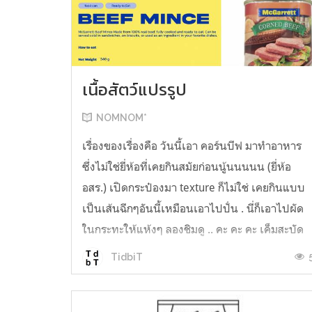
เนื้อสัตว์แปรรูป
NOMNOM*
เรื่องของเรื่องคือ วันนี้เอา คอร์นบีฟ มาทำอาหาร
ซึ่งไม่ใช่ยี่ห้อที่เคยกินสมัยก่อนนู้นนนนน (ยี่ห้อ
อสร.) เปิดกระป๋องมา texture ก็ไม่ใช่ เคยกินแบบ
เป็นเส้นฉีกๆอันนี้เหมือนเอาไปปั่น . นี่ก็เอาไปผัด
ในกระทะให้แห้งๆ ลองชิมดู .. คะ คะ คะ เค็มสะบัด
O o" ... แบบใช้โควต้ากินโซเดียมทั้งสัปดาห์
TidbiT
ต้องหาผักนึ่ง ...