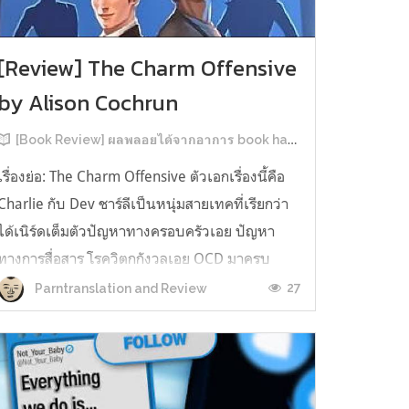
[Review] The Charm Offensive
by Alison Cochrun
[Book Review] ผลพลอยได้จากอาการ book hangover หลังอ่านสารพัน MM Romance
เรื่องย่อ: The Charm Offensive ตัวเอกเรื่องนี้คือ
Charlie กับ Dev ชาร์ลีเป็นหนุ่มสายเทคที่เรียกว่า
ได้เนิร์ดเต็มตัวปัญหาทางครอบครัวเอย ปัญหา
ทางการสื่อสาร โรควิตกกังวลเอย OCD มาครบ
เรียกได้ว่าครบองค์ประกอบความโอตะ เขาทั้งไม่
27
Parntranslation and Review
เชื่อในรักแท้ ไม่เคยมีความสัมพันธ์ในเชิงโรแมนติก
กับใคร หรืออาจเรียกว่าไม่เคยรู...