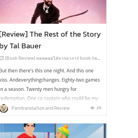
[Review] The Rest of the Story
by Tal Bauer
[Book Review] ผลพลอยได้จากอาการ book hangover หลังอ่านสารพัน MM Romance
But then there’s this one night. And this one
kiss. Andeverythingchanges. Eighty-two games
in a season. Twenty men hungry for
redemption. One co-captain who could be my
forever. This is the rest of the story. หลังอ่าน
26
Parntranslation and Review
แบบฟีลกู้ดติดๆ กันแล้ว เลยอยากได้ความแสบ
ทรวงในชีวิตบ้าง (หาเรื่อง!) เล่มนี้คู่หูเอ...