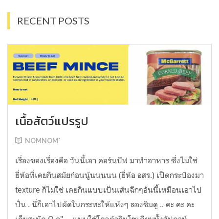
RECENT POSTS
เนื้อสัตว์แปรรูป
NOMNOM*
เรื่องของเรื่องคือ วันนี้เอา คอร์นบีฟ มาทำอาหาร ซึ่งไม่ใช่
ยี่ห้อที่เคยกินสมัยก่อนนู้นนนนน (ยี่ห้อ อสร.) เปิดกระป๋องมา
texture ก็ไม่ใช่ เคยกินแบบเป็นเส้นฉีกๆอันนี้เหมือนเอาไป
ปั่น . นี่ก็เอาไปผัดในกระทะให้แห้งๆ ลองชิมดู .. คะ คะ คะ
เค็มสะบัด O o" ... แบบใช้โควต้ากินโซเดียมทั้งสัปดาห์