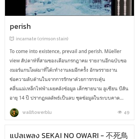
perish
incarnate (crimson stain)
To come into existence, prevail and perish. Müeller
view สัปดาห์ที่สามของเดือนกรกฎาคม รายงานอีกฉบับขอ
งมอร์แกนโผล่มาที่โต๊ะทำงานผมอีกครั้ง อักษรรายงาน
ข้อความลับด้านในจากการรักษาด้วยการกระตุ้น
คลื่นแม่เหล็กไฟฟ้าเผยคลังข้อมูล เด็กชายนาม ลูเซียน บีสัน
อายุ 14 ปี ปรากฏผลลัพธ์เป็นลบ ชุดข้อมูลในระบบคาด...
49
wallflowerblu
แปลเพลง SEKAI NO OWARI - 不死鳥