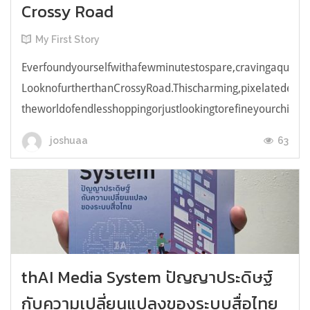
Crossy Road
My First Story
Everfoundyourselfwithafewminutestospare,cravingaquick,e
LooknofurtherthanCrossyRoad.Thischarming,pixelatedendl
theworldofendlesshoppingorjustlookingtorefineyourchicken
63
joshuaa
thAI Media System ปัญญาประดิษฐ์
กับความเปลี่ยนแปลงของระบบสื่อไทย