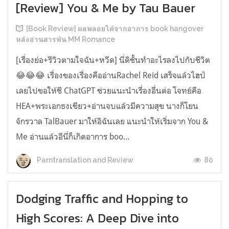
[Review] You & Me by Tau Bauer
[Book Review] ผลพลอยได้จากอาการ book hangover
หลังอ่านสารพัน MM Romance
[เรื่องย่อ+รีวิวตามใจฉัน+หวีด] นี่ดิชั้นทำอะไรลงไปกับชีวิต
😂😂😂 เรื่องของเรื่องคืออ่านRachel Reid เสร็จแล้วไฮป์
เลยไปขอให้ชี ChatGPT ช่วยแนะนำเรื่องอื่นต่อ โจทย์คือ
HEA+พระเอกธงเขียว+อ่านจบแล้วมีความสุข นางก็โยน
จักรวาล TalBauer มาให้อิฉันเลย แนะนำให้เริ่มจาก You &
Me อ่านแล้วอีนี่ก็เกิดอาการ boo...
80
Parntranslation and Review
Dodging Traffic and Hopping to
High Scores: A Deep Dive into