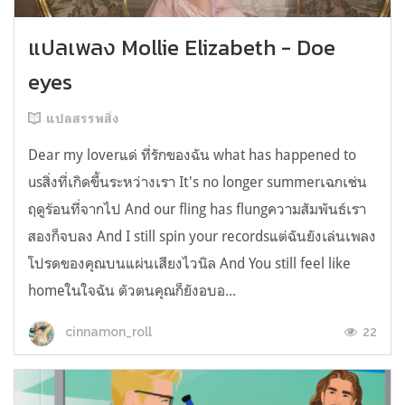
แปลเพลง Mollie Elizabeth - Doe
eyes
แปลสรรพสิ่ง
Dear my loverแด่ ที่รักของฉัน what has happened to
usสิ่งที่เกิดขึ้นระหว่างเรา It's no longer summerเฉกเช่น
ฤดูร้อนที่จากไป And our fling has flungความสัมพันธ์เรา
สองก็จบลง And I still spin your recordsแต่ฉันยังเล่นเพลง
โปรดของคุณบนแผ่นเสียงไวนิล And You still feel like
homeในใจฉัน ตัวตนคุณก็ยังอบอ...
22
cinnamon_roll