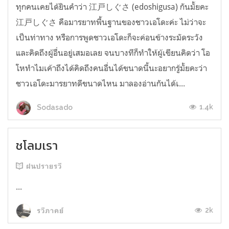
ทุกคนเคยได้ยินคำว่า 江戸しぐさ (edoshigusa) กันมั้ยคะ
江戸しぐさ คือมารยาทพื้นฐานของชาวเอโดะค่ะ ไม่ว่าจะ
เป็นท่าทาง หรือการพูดชาวเอโดะก็จะค่อนข้างระมัดระวัง
และคิดถึงผู้อื่นอยู่เสมอเลย จนบางทีก็ทำให้ผู้เขียนคิดว่า โอ
โหทำไมเค้าถึงได้คิดถึงคนอื่นได้ขนาดนี้นะอยากรู้มั้ยคะว่า
ชาวเอโดะมารยาทดีขนาดไหน มาลองอ่านกันได้เ...
1.4k
Sodasado
ชโลมเรา
ฝนปรายรวี
...
2k
รวีภาคย์