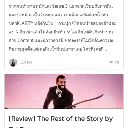
จากคนทำงานหนักและวัยเลข 3 นอกจากเริ่มปรับการกิน
และงดหน้าจอในวันหยุดแล้ว เราเลือกเสริมด้วยน้ำมัน
ปลาKLARITY หลังกินไป 1 กระปุก 💡ตอนบ่ายสมองล้าน้อย
ลง 💡ตื่นเช้าแล้วไม่ค่อยมึนหัว 💡ไอเดียไม่ตัน ยิ่งทำงาน
สาย Content แนะนำว่าควรมี ชอบตรงที่ไม่มีกลิ่นคาวเลย
กินง่ายสุดตั้งแต่เคยกินน้ำมันปลามาเลย ใครที่เคยกิ...
23
DA RA
[Review] The Rest of the Story by