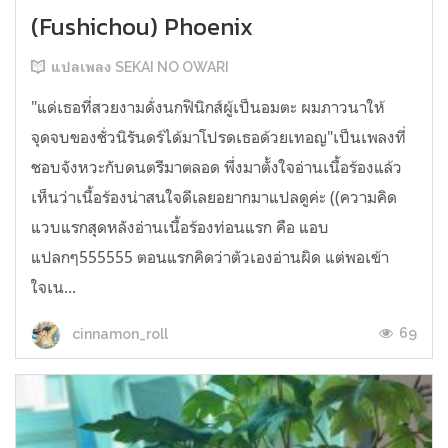
(Fushichou) Phoenix
แปลเพลง SEKAI NO OWARI
"แด่เธอที่สวยงามดั่งนกฟินิกส์ผู้เป็นอมตะ ผมภาวนาให้
จุดจบของชั่วนิรันดร์ได้มาโปรดเธอด้วยเทอญ"เป็นเพลงที่
ชอบจังหวะกับดนตรีมาตลอด พึ่งมาตั้งใจอ่านเนื้อร้องแล้ว
เห็นว่าเนื้อร้องน่าสนใจดีเลยอยากมาแปลดูค่ะ ((ความคิด
แวบแรกสุดหลังอ่านเนื้อร้องท่อนแรก คือ แอบ
แปลกๆ555555 ตอนแรกคิดว่าตัวเองอ่านผิด แต่พอเข้า
ใจเน...
69
cinnamon_roll