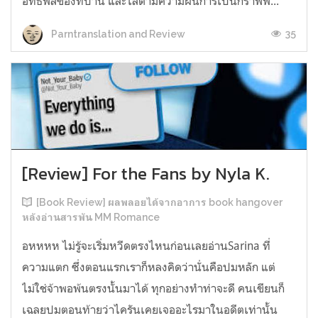
อิทธิพลของที่บ้าน และไล่ตามความฝันการเป็นกราฟฟิ...
35
Parntranslation and Review
[Review] For the Fans by Nyla K.
[Book Review] ผลพลอยได้จากอาการ book hangover
หลังอ่านสารพัน MM Romance
อหหหห ไม่รู้จะเริ่มหวีดตรงไหนก่อนเลยอ่านSarina ที่
ความแตก ซึ่งตอนแรกเราก็หลงคิดว่านั่นคือปมหลัก แต่
ไม่ใช่จ้าพอพ้นตรงนั้นมาได้ ทุกอย่างทำท่าจะดี คนเขียนก็
เฉลยปมตอนท้ายว่าไครันเคยเจออะไรมาในอดีตเท่านั้น