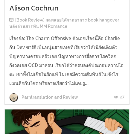
Alison Cochrun
[Book Review] ผลพลอยได้จากอาการ book hangover
หลังอ่านสารพัน MM Romance
เรื่องย่อ: The Charm Offensive ตัวเอกเรื่องนี้คือ Charlie
กับ Dev ชาร์ลีเป็นหนุ่มสายเทคที่เรียกว่าได้เนิร์ดเต็มตัว
ปัญหาทางครอบครัวเอย ปัญหาทางการสื่อสาร โรควิตก
กังวลเอย OCD มาครบ เรียกได้ว่าครบองค์ประกอบความโอ
ตะ เขาทั้งไม่เชื่อในรักแท้ ไม่เคยมีความสัมพันธ์ในเชิงโร
แมนติกกับใคร หรืออาจเรียกว่าไม่เคยรู...
27
Parntranslation and Review