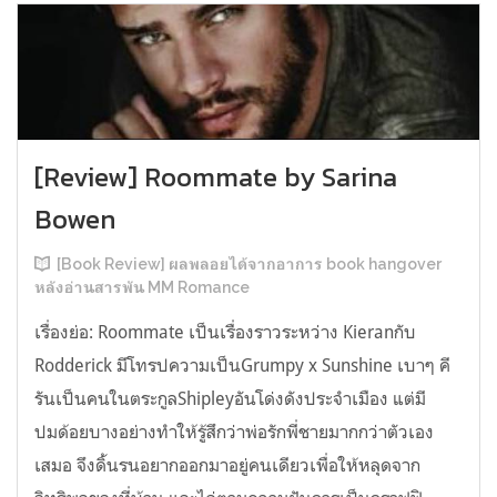
[Review] Roommate by Sarina
Bowen
[Book Review] ผลพลอยได้จากอาการ book hangover
หลังอ่านสารพัน MM Romance
เรื่องย่อ: Roommate เป็นเรื่องราวระหว่าง Kieranกับ
Rodderick มีโทรปความเป็นGrumpy x Sunshine เบาๆ คี
รันเป็นคนในตระกูลShipleyอันโด่งดังประจำเมือง แต่มี
ปมด้อยบางอย่างทำให้รู้สึกว่าพ่อรักพี่ชายมากกว่าตัวเอง
เสมอ จึงดิ้นรนอยากออกมาอยู่คนเดียวเพื่อให้หลุดจาก