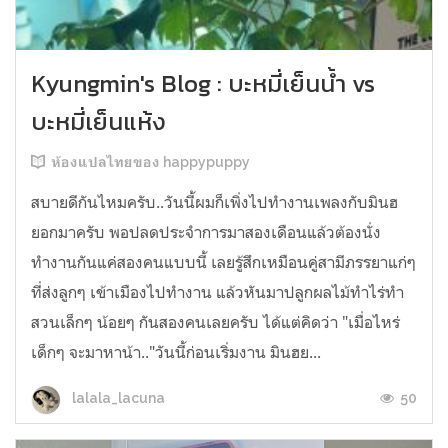
Kyungmin's Blog : บะหมี่เย็นน้ำ vs
บะหมี่เย็นแห้ง
ห้องแปลไทยของ happypuppy
สบายดีกันไหมครับ..วันนี้ผมก็เพิ่งไปทำงานเพลงกับมินฮ
ยอกมาครับ พอปลดประจำการมาสองเดือนแล้วต้องนั่ง
ทำงานกันแค่สองคนแบบนี้ เลยรู้สึกเหมือนคู่สามีภรรยาแก่ๆ
ที่ส่งลูกๆ เข้าเมืองไปทำงาน แล้วหันมาปลูกผลไม้ทำไร่ทำ
สวนเล็กๆ น้อยๆ กันสองคนเลยครับ ได้แต่คิดว่า "เมื่อไหร่
เด็กๆ จะมาหาน้า.."วันนี้ก่อนเริ่มงาน มินฮย...
50
lalala_lacuna