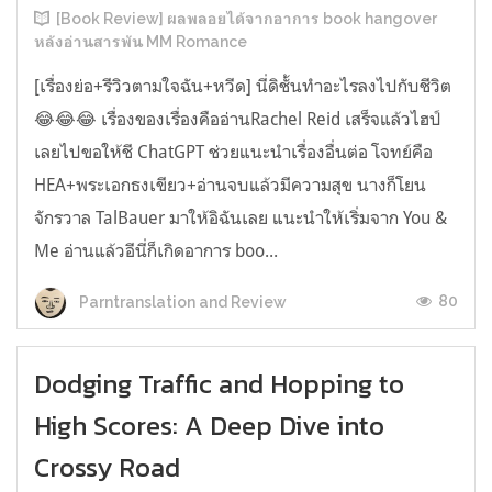
[Book Review] ผลพลอยได้จากอาการ book hangover
หลังอ่านสารพัน MM Romance
[เรื่องย่อ+รีวิวตามใจฉัน+หวีด] นี่ดิชั้นทำอะไรลงไปกับชีวิต
😂😂😂 เรื่องของเรื่องคืออ่านRachel Reid เสร็จแล้วไฮป์
เลยไปขอให้ชี ChatGPT ช่วยแนะนำเรื่องอื่นต่อ โจทย์คือ
HEA+พระเอกธงเขียว+อ่านจบแล้วมีความสุข นางก็โยน
จักรวาล TalBauer มาให้อิฉันเลย แนะนำให้เริ่มจาก You &
Me อ่านแล้วอีนี่ก็เกิดอาการ boo...
80
Parntranslation and Review
Dodging Traffic and Hopping to
High Scores: A Deep Dive into
Crossy Road