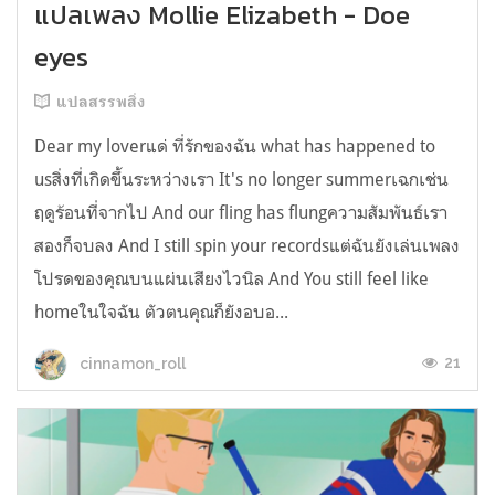
แปลเพลง Mollie Elizabeth - Doe
eyes
แปลสรรพสิ่ง
Dear my loverแด่ ที่รักของฉัน what has happened to
usสิ่งที่เกิดขึ้นระหว่างเรา It's no longer summerเฉกเช่น
ฤดูร้อนที่จากไป And our fling has flungความสัมพันธ์เรา
สองก็จบลง And I still spin your recordsแต่ฉันยังเล่นเพลง
โปรดของคุณบนแผ่นเสียงไวนิล And You still feel like
homeในใจฉัน ตัวตนคุณก็ยังอบอ...
21
cinnamon_roll