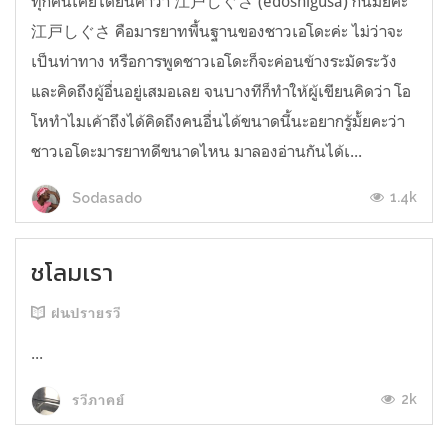
ทุกคนเคยได้ยินคำว่า 江戸しぐさ (edoshigusa) กันมั้ยคะ
江戸しぐさ คือมารยาทพื้นฐานของชาวเอโดะค่ะ ไม่ว่าจะ
เป็นท่าทาง หรือการพูดชาวเอโดะก็จะค่อนข้างระมัดระวัง
และคิดถึงผู้อื่นอยู่เสมอเลย จนบางทีก็ทำให้ผู้เขียนคิดว่า โอ
โหทำไมเค้าถึงได้คิดถึงคนอื่นได้ขนาดนี้นะอยากรู้มั้ยคะว่า
ชาวเอโดะมารยาทดีขนาดไหน มาลองอ่านกันได้เ...
1.4k
Sodasado
ชโลมเรา
ฝนปรายรวี
...
2k
รวีภาคย์