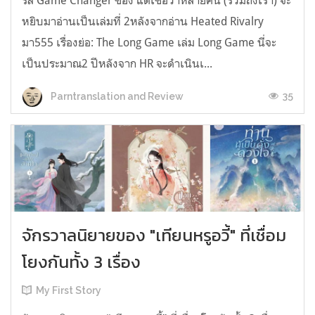
รีส์ Game Changer ของ แต่เชื่อว่าหลายคน (รวมถึงเรา) จะ
หยิบมาอ่านเป็นเล่มที่ 2หลังจากอ่าน Heated Rivalry
มา555 เรื่องย่อ: The Long Game เล่ม Long Game นี่จะ
เป็นประมาณ2 ปีหลังจาก HR จะดำเนินเ...
35
Parntranslation and Review
จักรวาลนิยายของ "เทียนหรูอวี้" ที่เชื่อม
โยงกันทั้ง 3 เรื่อง
My First Story