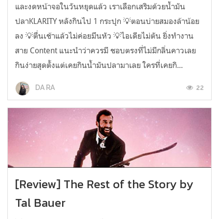
และงดหน้าจอในวันหยุดแล้ว เราเลือกเสริมด้วยน้ำมัน
ปลาKLARITY หลังกินไป 1 กระปุก 💡ตอนบ่ายสมองล้าน้อย
ลง 💡ตื่นเช้าแล้วไม่ค่อยมึนหัว 💡ไอเดียไม่ตัน ยิ่งทำงาน
สาย Content แนะนำว่าควรมี ชอบตรงที่ไม่มีกลิ่นคาวเลย
กินง่ายสุดตั้งแต่เคยกินน้ำมันปลามาเลย ใครที่เคยกิ...
22
DA RA
[Review] The Rest of the Story by
Tal Bauer