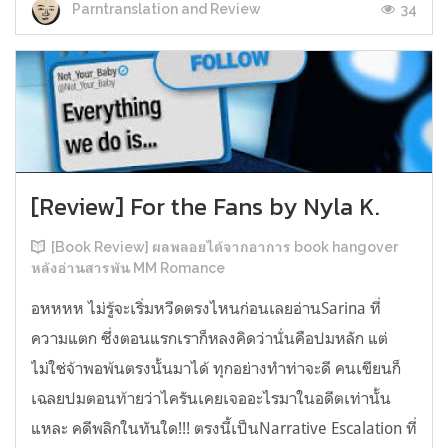
34
Parntranslation and Review
[Review] For the Fans by Nyla K.
[Book Review] ผลพลอยได้จากอาการ book hangover
หลังอ่านสารพัน MM Romance
อหหหห ไม่รู้จะเริ่มหวีดตรงไหนก่อนเลยอ่านSarina ที่
ความแตก ซึ่งตอนแรกเราก็หลงคิดว่านั่นคือปมหลัก แต่
ไม่ใช่จ้าพอพ้นตรงนั้นมาได้ ทุกอย่างทำท่าจะดี คนเขียนก็
เฉลยปมตอนท้ายว่าไครันเคยเจออะไรมาในอดีตเท่านั้น
แหละ คดีพลิกในทันใด!!! ตรงนี้เป็นNarrative Escalation ที่