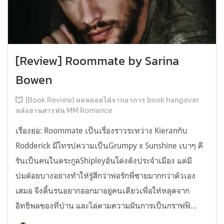
[Review] Roommate by Sarina
Bowen
[Book Review] ผลพลอยได้จากอาการ book hangover
หลังอ่านสารพัน MM Romance
เรื่องย่อ: Roommate เป็นเรื่องราวระหว่าง Kieranกับ
Rodderick มีโทรปความเป็นGrumpy x Sunshine เบาๆ คี
รันเป็นคนในตระกูลShipleyอันโด่งดังประจำเมือง แต่มี
ปมด้อยบางอย่างทำให้รู้สึกว่าพ่อรักพี่ชายมากกว่าตัวเอง
เสมอ จึงดิ้นรนอยากออกมาอยู่คนเดียวเพื่อให้หลุดจาก
อิทธิพลของที่บ้าน และไล่ตามความฝันการเป็นกราฟฟิ...