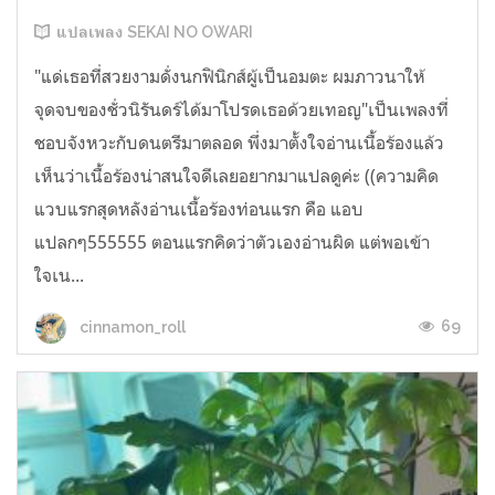
แปลเพลง SEKAI NO OWARI
"แด่เธอที่สวยงามดั่งนกฟินิกส์ผู้เป็นอมตะ ผมภาวนาให้
จุดจบของชั่วนิรันดร์ได้มาโปรดเธอด้วยเทอญ"เป็นเพลงที่
ชอบจังหวะกับดนตรีมาตลอด พึ่งมาตั้งใจอ่านเนื้อร้องแล้ว
เห็นว่าเนื้อร้องน่าสนใจดีเลยอยากมาแปลดูค่ะ ((ความคิด
แวบแรกสุดหลังอ่านเนื้อร้องท่อนแรก คือ แอบ
แปลกๆ555555 ตอนแรกคิดว่าตัวเองอ่านผิด แต่พอเข้า
ใจเน...
69
cinnamon_roll