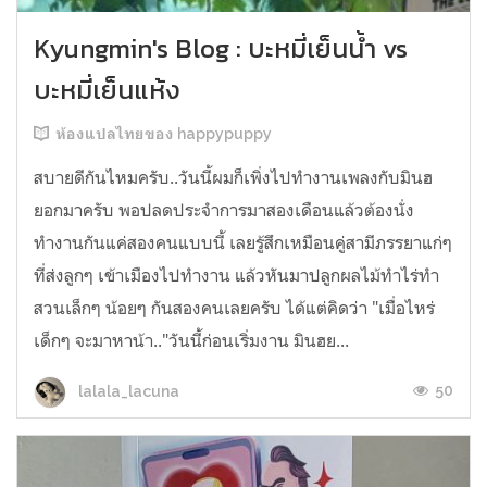
Kyungmin's Blog : บะหมี่เย็นน้ำ vs
บะหมี่เย็นแห้ง
ห้องแปลไทยของ happypuppy
สบายดีกันไหมครับ..วันนี้ผมก็เพิ่งไปทำงานเพลงกับมินฮ
ยอกมาครับ พอปลดประจำการมาสองเดือนแล้วต้องนั่ง
ทำงานกันแค่สองคนแบบนี้ เลยรู้สึกเหมือนคู่สามีภรรยาแก่ๆ
ที่ส่งลูกๆ เข้าเมืองไปทำงาน แล้วหันมาปลูกผลไม้ทำไร่ทำ
สวนเล็กๆ น้อยๆ กันสองคนเลยครับ ได้แต่คิดว่า "เมื่อไหร่
เด็กๆ จะมาหาน้า.."วันนี้ก่อนเริ่มงาน มินฮย...
50
lalala_lacuna