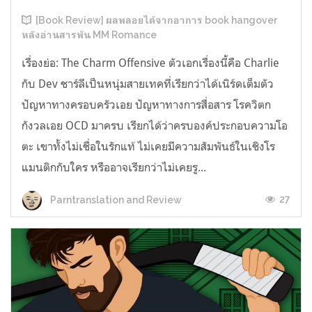
[Book Review] ผลพลอยได้จากอาการ book hangover
หลังอ่านสารพัน MM Romance
เรื่องย่อ: The Charm Offensive ตัวเอกเรื่องนี้คือ Charlie
กับ Dev ชาร์ลีเป็นหนุ่มสายเทคที่เรียกว่าได้เนิร์ดเต็มตัว
ปัญหาทางครอบครัวเอย ปัญหาทางการสื่อสาร โรควิตก
กังวลเอย OCD มาครบ เรียกได้ว่าครบองค์ประกอบความโอ
ตะ เขาทั้งไม่เชื่อในรักแท้ ไม่เคยมีความสัมพันธ์ในเชิงโร
แมนติกกับใคร หรืออาจเรียกว่าไม่เคยรู...
27
Parntranslation and Review