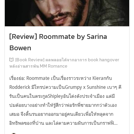
[Review] Roommate by Sarina
Bowen
[Book Review] ผลพลอยได้จากอาการ book hangover
หลังอ่านสารพัน MM Romance
เรื่องย่อ: Roommate เป็นเรื่องราวระหว่าง Kieranกับ
Rodderick มีโทรปความเป็นGrumpy x Sunshine เบาๆ คี
รันเป็นคนในตระกูลShipleyอันโด่งดังประจำเมือง แต่มี
ปมด้อยบางอย่างทำให้รู้สึกว่าพ่อรักพี่ชายมากกว่าตัวเอง
เสมอ จึงดิ้นรนอยากออกมาอยู่คนเดียวเพื่อให้หลุดจาก
อิทธิพลของที่บ้าน และไล่ตามความฝันการเป็นกราฟฟิ...