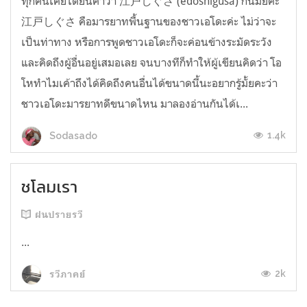
ทุกคนเคยได้ยินคำว่า 江戸しぐさ (edoshigusa) กันมั้ยคะ
江戸しぐさ คือมารยาทพื้นฐานของชาวเอโดะค่ะ ไม่ว่าจะ
เป็นท่าทาง หรือการพูดชาวเอโดะก็จะค่อนข้างระมัดระวัง
และคิดถึงผู้อื่นอยู่เสมอเลย จนบางทีก็ทำให้ผู้เขียนคิดว่า โอ
โหทำไมเค้าถึงได้คิดถึงคนอื่นได้ขนาดนี้นะอยากรู้มั้ยคะว่า
ชาวเอโดะมารยาทดีขนาดไหน มาลองอ่านกันได้เ...
1.4k
Sodasado
ชโลมเรา
ฝนปรายรวี
...
2k
รวีภาคย์