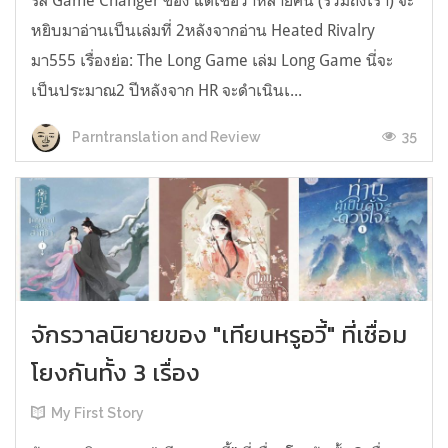
รีส์ Game Changer ของ แต่เชื่อว่าหลายคน (รวมถึงเรา) จะ
หยิบมาอ่านเป็นเล่มที่ 2หลังจากอ่าน Heated Rivalry
มา555 เรื่องย่อ: The Long Game เล่ม Long Game นี่จะ
เป็นประมาณ2 ปีหลังจาก HR จะดำเนินเ...
35
Parntranslation and Review
จักรวาลนิยายของ "เทียนหรูอวี้" ที่เชื่อม
โยงกันทั้ง 3 เรื่อง
My First Story