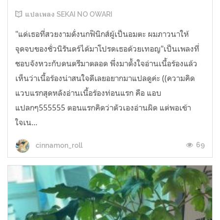
แปลเพลง SEKAI NO OWARI
"แด่เธอที่สวยงามดั่งนกฟินิกส์ผู้เป็นอมตะ ผมภาวนาให้
จุดจบของชั่วนิรันดร์ได้มาโปรดเธอด้วยเทอญ"เป็นเพลงที่
ชอบจังหวะกับดนตรีมาตลอด พึ่งมาตั้งใจอ่านเนื้อร้องแล้ว
เห็นว่าเนื้อร้องน่าสนใจดีเลยอยากมาแปลดูค่ะ ((ความคิด
แวบแรกสุดหลังอ่านเนื้อร้องท่อนแรก คือ แอบ
แปลกๆ555555 ตอนแรกคิดว่าตัวเองอ่านผิด แต่พอเข้า
ใจเน...
69
cinnamon_roll