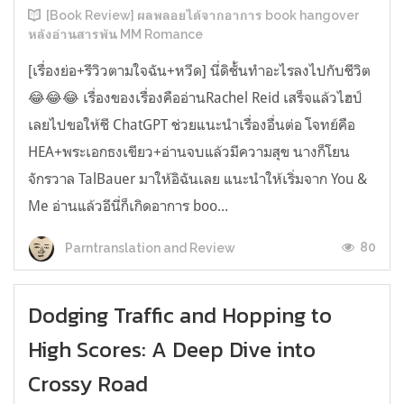
[Book Review] ผลพลอยได้จากอาการ book hangover
หลังอ่านสารพัน MM Romance
[เรื่องย่อ+รีวิวตามใจฉัน+หวีด] นี่ดิชั้นทำอะไรลงไปกับชีวิต
😂😂😂 เรื่องของเรื่องคืออ่านRachel Reid เสร็จแล้วไฮป์
เลยไปขอให้ชี ChatGPT ช่วยแนะนำเรื่องอื่นต่อ โจทย์คือ
HEA+พระเอกธงเขียว+อ่านจบแล้วมีความสุข นางก็โยน
จักรวาล TalBauer มาให้อิฉันเลย แนะนำให้เริ่มจาก You &
Me อ่านแล้วอีนี่ก็เกิดอาการ boo...
80
Parntranslation and Review
Dodging Traffic and Hopping to
High Scores: A Deep Dive into
Crossy Road