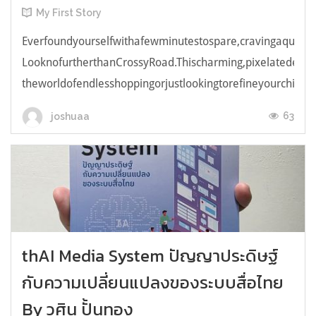
My First Story
Everfoundyourselfwithafewminutestospare,cravingaquick,e
LooknofurtherthanCrossyRoad.Thischarming,pixelatedendl
theworldofendlesshoppingorjustlookingtorefineyourchicken
63
joshuaa
thAI Media System ปัญญาประดิษฐ์
กับความเปลี่ยนแปลงของระบบสื่อไทย
By วศิน ปั้นทอง