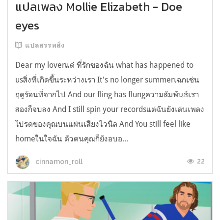
แปลเพลง Mollie Elizabeth - Doe
eyes
แปลสรรพสิ่ง
Dear my loverแด่ ที่รักของฉัน what has happened to
usสิ่งที่เกิดขึ้นระหว่างเรา It's no longer summerเฉกเช่น
ฤดูร้อนที่จากไป And our fling has flungความสัมพันธ์เรา
สองก็จบลง And I still spin your recordsแต่ฉันยังเล่นเพลง
โปรดของคุณบนแผ่นเสียงไวนิล And You still feel like
homeในใจฉัน ตัวตนคุณก็ยังอบอ...
22
cinnamon_roll