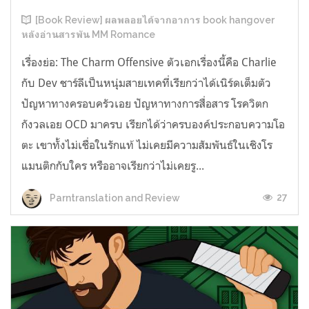
[Book Review] ผลพลอยได้จากอาการ book hangover
หลังอ่านสารพัน MM Romance
เรื่องย่อ: The Charm Offensive ตัวเอกเรื่องนี้คือ Charlie
กับ Dev ชาร์ลีเป็นหนุ่มสายเทคที่เรียกว่าได้เนิร์ดเต็มตัว
ปัญหาทางครอบครัวเอย ปัญหาทางการสื่อสาร โรควิตก
กังวลเอย OCD มาครบ เรียกได้ว่าครบองค์ประกอบความโอ
ตะ เขาทั้งไม่เชื่อในรักแท้ ไม่เคยมีความสัมพันธ์ในเชิงโร
แมนติกกับใคร หรืออาจเรียกว่าไม่เคยรู...
27
Parntranslation and Review