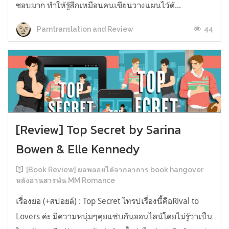
ชอบมาก ทำให้รู้สึกเหมือนคนเขียนวางแผนไว้ตั...
44
Parntranslation and Review
[Review] Top Secret by Sarina
Bowen & Elle Kennedy
[Book Review] ผลพลอยได้จากอาการ book hangover
หลังอ่านสารพัน MM Romance
เรื่องย่อ (+สปอยล์) : Top Secret โทรปเรื่องนี้คือRival to
Lovers ค่ะ มีความหนุ่มๆคุยแซ่บกันออนไลน์โดยไม่รู้ว่าเป็น