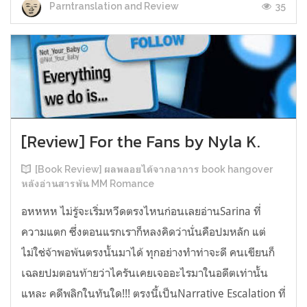
35
Parntranslation and Review
[Review] For the Fans by Nyla K.
[Book Review] ผลพลอยได้จากอาการ book hangover
หลังอ่านสารพัน MM Romance
อหหหห ไม่รู้จะเริ่มหวีดตรงไหนก่อนเลยอ่านSarina ที่
ความแตก ซึ่งตอนแรกเราก็หลงคิดว่านั่นคือปมหลัก แต่
ไม่ใช่จ้าพอพ้นตรงนั้นมาได้ ทุกอย่างทำท่าจะดี คนเขียนก็
เฉลยปมตอนท้ายว่าไครันเคยเจออะไรมาในอดีตเท่านั้น
แหละ คดีพลิกในทันใด!!! ตรงนี้เป็นNarrative Escalation ที่