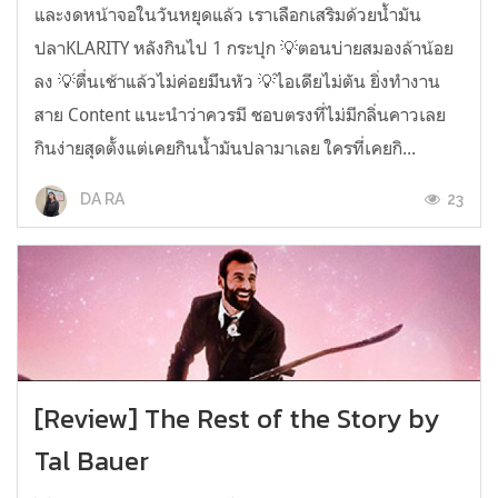
และงดหน้าจอในวันหยุดแล้ว เราเลือกเสริมด้วยน้ำมัน
ปลาKLARITY หลังกินไป 1 กระปุก 💡ตอนบ่ายสมองล้าน้อย
ลง 💡ตื่นเช้าแล้วไม่ค่อยมึนหัว 💡ไอเดียไม่ตัน ยิ่งทำงาน
สาย Content แนะนำว่าควรมี ชอบตรงที่ไม่มีกลิ่นคาวเลย
กินง่ายสุดตั้งแต่เคยกินน้ำมันปลามาเลย ใครที่เคยกิ...
23
DA RA
[Review] The Rest of the Story by
Tal Bauer