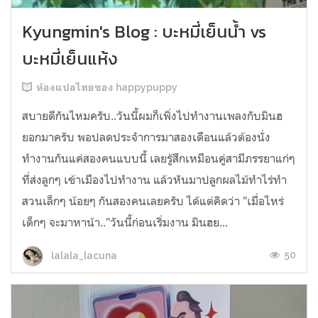
Kyungmin's Blog : บะหมี่เย็นน้ำ vs
บะหมี่เย็นแห้ง
ห้องแปลไทยของ happypuppy
สบายดีกันไหมครับ..วันนี้ผมก็เพิ่งไปทำงานเพลงกับมินฮ
ยอกมาครับ พอปลดประจำการมาสองเดือนแล้วต้องนั่ง
ทำงานกันแค่สองคนแบบนี้ เลยรู้สึกเหมือนคู่สามีภรรยาแก่ๆ
ที่ส่งลูกๆ เข้าเมืองไปทำงาน แล้วหันมาปลูกผลไม้ทำไร่ทำ
สวนเล็กๆ น้อยๆ กันสองคนเลยครับ ได้แต่คิดว่า "เมื่อไหร่
เด็กๆ จะมาหาน้า.."วันนี้ก่อนเริ่มงาน มินฮย...
50
lalala_lacuna