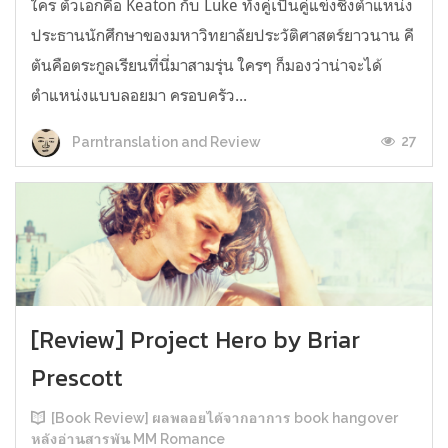
ใคร ตัวเอกคือ Keaton กับ Luke ทั้งคู่เป็นคู่แข่งชิงตำแหน่ง
ประธานนักศึกษาของมหาวิทยาลัยประวัติศาสตร์ยาวนาน คี
ตันคือตระกูลเรียนที่นี่มาสามรุ่น ใครๆ ก็มองว่าน่าจะได้
ตำแหน่งแบบลอยมา ครอบครัว...
27
Parntranslation and Review
[Review] Project Hero by Briar
Prescott
[Book Review] ผลพลอยได้จากอาการ book hangover
หลังอ่านสารพัน MM Romance