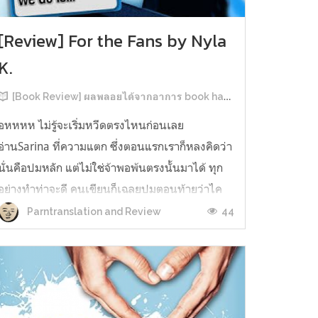
[Review] For the Fans by Nyla
K.
[Book Review] ผลพลอยได้จากอาการ book hangover หลังอ่านสารพัน MM Romance
อหหหห ไม่รู้จะเริ่มหวีดตรงไหนก่อนเลย
อ่านSarina ที่ความแตก ซึ่งตอนแรกเราก็หลงคิดว่า
นั่นคือปมหลัก แต่ไม่ใช่จ้าพอพ้นตรงนั้นมาได้ ทุก
อย่างทำท่าจะดี คนเขียนก็เฉลยปมตอนท้ายว่าไค
รันเคยเจออะไรมาในอดีตเท่านั้นแหละ คดีพลิกใน
44
Parntranslation and Review
ทันใด!!! ตรงนี้เป็นNarrative Escalation ที่ชอบ
มาก ทำให้รู้สึกเหมือนคนเขียนวางแผนไว้ตั...