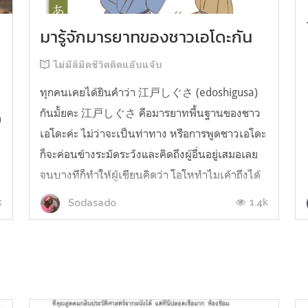
มารู้จักมารยาทของชาวเอโดะกัน
ไม่มีลิมิตชีวิตติดแอ๊บแจ๊บ
ทุกคนเคยได้ยินคำว่า 江戸しぐさ (edoshigusa)
กันมั้ยคะ 江戸しぐさ คือมารยาทพื้นฐานของชาว
า
เอโดะค่ะ ไม่ว่าจะเป็นท่าทาง หรือการพูดชาวเอโดะ
ก็จะค่อนข้างระมัดระวังและคิดถึงผู้อื่นอยู่เสมอเลย
จนบางทีก็ทำให้ผู้เขียนคิดว่า โอโหทำไมเค้าถึงได้
คิดถึงคนอื่นได้ขนาดนี้นะอยากรู้มั้ยคะว่าชาวเอโดะ
k
1.4k
Sodasado
มารยาทดีขนาดไหน มาลองอ่านกันได้เ...