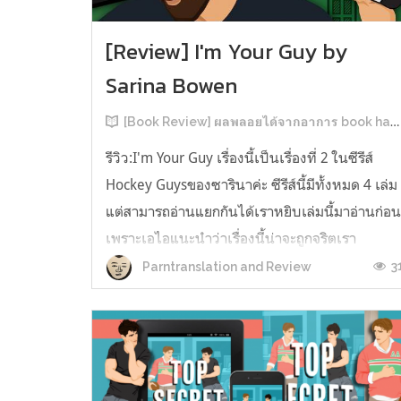
[Review] I'm Your Guy by
Sarina Bowen
[Book Review] ผลพลอยได้จากอาการ book hangover หลังอ่านสารพัน MM Romance
รีวิว:I'm Your Guy เรื่องนี้เป็นเรื่องที่ 2 ในซีรีส์
Hockey Guysของซารินาค่ะ ซีรีส์นี้มีทั้งหมด 4 เล่ม
แต่สามารถอ่านแยกกันได้เราหยิบเล่มนี้มาอ่านก่อ
เพราะเอไอแนะนำว่าเรื่องนี้น่าจะถูกจริตเรา
มากกว่า555 เรื่องนี้เป็นเรื่องราวของ TOMMASO
3
Parntranslation and Review
นักกีฬาฮอกกี้ NHL กับ Carter มัณฑนากรมือฉมัง
ทอมมาโซเพิ่งโดนเทร...