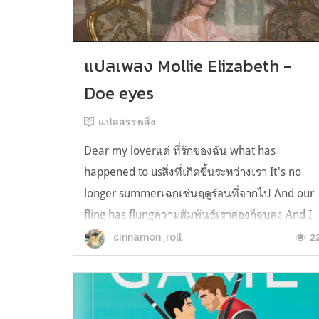
แปลเพลง Mollie Elizabeth -
Doe eyes
แปลสรรพสิ่ง
Dear my loverแด่ ที่รักของฉัน what has
happened to usสิ่งที่เกิดขึ้นระหว่างเรา It's no
longer summerเฉกเช่นฤดูร้อนที่จากไป And our
fling has flungความสัมพันธ์เราสองก็จบลง And I
still spin your recordsแต่ฉันยังเล่นเพลงโปรดขอ
2
cinnamon_roll
คุณบนแผ่นเสียงไวนิล And You still feel like
homeในใจฉัน ตัวตนคุณก็ยังอบอ...