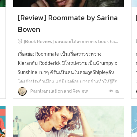
[Review] Roommate by Sarina
Bowen
[Book Review] ผลพลอยได้จากอาการ book hangover หลังอ่านสารพัน MM Romance
เรื่องย่อ: Roommate เป็นเรื่องราวระหว่าง
Kieranกับ Rodderick มีโทรปความเป็นGrumpy x
น
Sunshine เบาๆ คีรันเป็นคนในตระกูลShipleyอัน
โด่งดังประจำเมือง แต่มีปมด้อยบางอย่างทำให้รู้สึก
ว่าพ่อรักพี่ชายมากกว่าตัวเองเสมอ จึงดิ้นรนอยาก
1
35
Parntranslation and Review
ออกมาอยู่คนเดียวเพื่อให้หลุดจากอิทธิพลของที่
บ้าน และไล่ตามความฝันการเป็นกราฟฟิ...