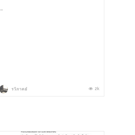
...
2k
รวีภาคย์