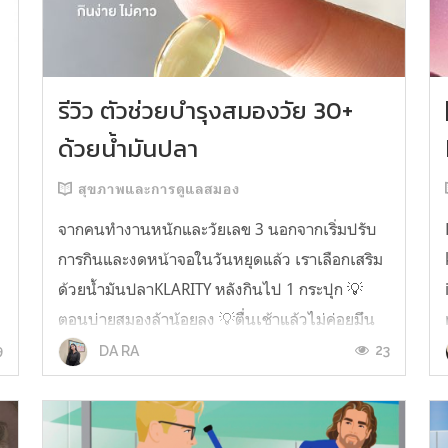
รีวิว ตัวช่วยบำรุงสมองวัย 30+
ด้วยน้ำมันปลา
สุขภาพและการดูแลสมอง
จากคนทำงานหนักและวัยเลข 3 นอกจากเริ่มปรับ
การกินและงดหน้าจอในวันหยุดแล้ว เราเลือกเสริม
ด้วยน้ำมันปลาKLARITY หลังกินไป 1 กระปุก 💡
ตอนบ่ายสมองล้าน้อยลง 💡ตื่นเช้าแล้วไม่ค่อยมึน
หัว 💡ไอเดียไม่ตัน ยิ่งทำงานสาย Content แนะนำ
9
23
DA RA
ว่าควรมี ชอบตรงที่ไม่มีกลิ่นคาวเลย กินง่ายสุด
ตั้งแต่เคยกินน้ำมันปลามาเลย ใครที่เคยกิ...