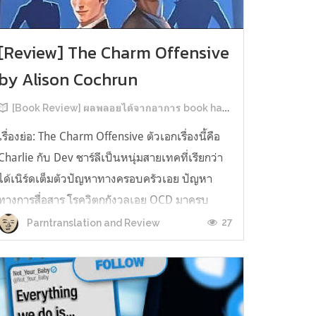
[Review] The Charm Offensive
by Alison Cochrun
[Book Review] ผลพลอยได้จากอาการ book hangover หลังอ่านสารพัน MM Romance
เรื่องย่อ: The Charm Offensive ตัวเอกเรื่องนี้คือ
Charlie กับ Dev ชาร์ลีเป็นหนุ่มสายเทคที่เรียกว่า
ได้เนิร์ดเต็มตัวปัญหาทางครอบครัวเอย ปัญหา
ทางการสื่อสาร โรควิตกกังวลเอย OCD มาครบ
เรียกได้ว่าครบองค์ประกอบความโอตะ เขาทั้งไม่
27
Parntranslation and Review
เชื่อในรักแท้ ไม่เคยมีความสัมพันธ์ในเชิงโรแมนติก
กับใคร หรืออาจเรียกว่าไม่เคยรู...