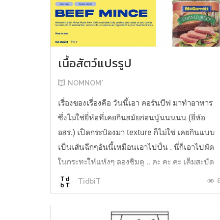
เนื้อสัตว์แปรรูป
NOMNOM*
เรื่องของเรื่องคือ วันนี้เอา คอร์นบีฟ มาทำอาหาร
ซึ่งไม่ใช่ยี่ห้อที่เคยกินสมัยก่อนนู้นนนนน (ยี่ห้อ
อสร.) เปิดกระป๋องมา texture ก็ไม่ใช่ เคยกินแบบ
เป็นเส้นฉีกๆอันนี้เหมือนเอาไปปั่น . นี่ก็เอาไปผัด
ในกระทะให้แห้งๆ ลองชิมดู .. คะ คะ คะ เค็มสะบัด
O o" ... แบบใช้โควต้ากินโซเดียมทั้งสัปดาห์
TidbiT
ต้องหาผักนึ่ง ...