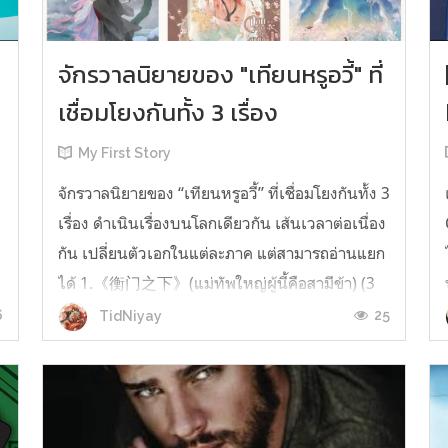
จักรวาลนิยายของ "เทียนหรูอวี้" ที่
เชื่อมโยงกันทั้ง 3 เรื่อง
My First Story
จักรวาลนิยายของ “เทียนหรูอวี้” ที่เชื่อมโยงกันทั้ง 3
เรื่อง ดำเนินเรื่องบนโลกเดียวกัน เส้นเวลาต่อเนื่อง
กัน เปลี่ยนตัวเอกในแต่ละภาค แต่สามารถอ่านแยก
ได้ 1.《衡门之下》(แม่ทัพใหญ่ผู้นี้คือสามีข้า) (3
เล่มจบ) เป็นเรื่องที่เกิดก่อน เล่าเรื่องของ ฝูถิง กับ
6
25
TidNiyay
หลี่ชีฉือ ที่ต้องแต่งงานกันก่อนจะใช้ชีวิตห่างไกล
กัน...