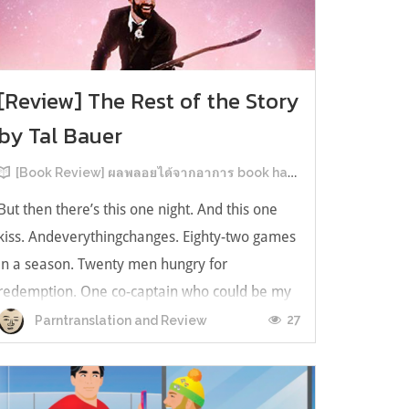
[Review] The Rest of the Story
by Tal Bauer
[Book Review] ผลพลอยได้จากอาการ book hangover หลังอ่านสารพัน MM Romance
But then there’s this one night. And this one
kiss. Andeverythingchanges. Eighty-two games
in a season. Twenty men hungry for
redemption. One co-captain who could be my
forever. This is the rest of the story. หลังอ่าน
27
Parntranslation and Review
แบบฟีลกู้ดติดๆ กันแล้ว เลยอยากได้ความแสบ
ทรวงในชีวิตบ้าง (หาเรื่อง!) เล่มนี้คู่หูเอ...