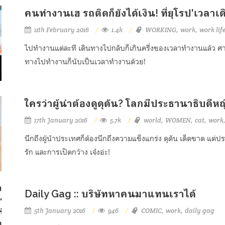
คนทำงานเฮ รถติดก็ยังได้เงิน! ที่ยุโรป'เวลา
11th February 2016
1.4k
WORKING
work
work lif
ไปทำงานแต่ละที เดินทางไปกลับก็เกินครึ่งของเวลาทำงานแล้ว ศาลยุ
ทางไปทำงานก็นับเป็นเวลาทำงานด้วย!
ใครว่าผู้นำต้องดูดุดัน? โลกมีประธานาธิบดีห
17th January 2016
5.7k
world
WOMEN
cat
work
นึกถึงผู้นำประเทศก็ต้องนึกถึงความแข็งแกร่ง ดุดัน เด็ดขาด แ
รัก และการเปิดกว้าง เจ๋งอ่ะ!
Daily Gag :: บริษัทหาคนมาแทนเราได้
5th January 2016
946
COMIC
work
daily gag