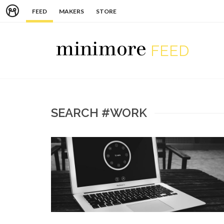
FEED
MAKERS
STORE
FEED
SEARCH #WORK