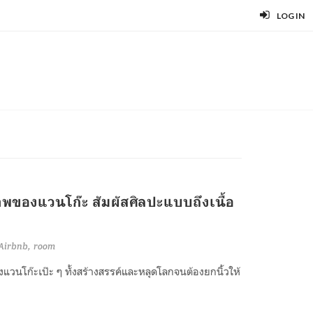
LOG IN
าพของแวนโก๊ะ สัมผัสศิลปะแบบถึงเนื้อ
Airbnb
room
งแวนโก๊ะเป๊ะ ๆ ทั้งสร้างสรรค์และหลุดโลกจนต้องยกนิ้วให้