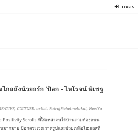
LOG IN
งไกลถึงนิวยอร์ก 'ป๊อก - ไพโรจน์ พิเชฐ
REATIVE
CULTURE
artist
PairojPichetmetakul
NewYork
NewYorkCity
H
he Positivity Scrolls ที่ให้เหล่าคนไร้บ้านตามท้องถนน
มากมาย ป๊อกตระเวณวาดรูปและช่วยเหลือโฮมเลสที่