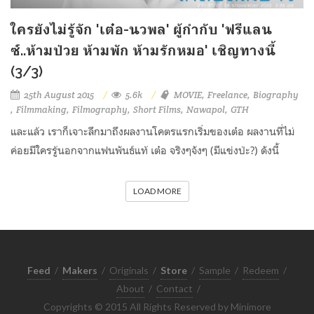
ใครยังไม่รู้จัก 'เต๋อ-นวพล' ผู้กำกับ 'ฟรีแลน
ซ์..ห้ามป่วย ห้ามพัก ห้ามรักหมอ' เชิญทางนี้
(3/3)
25th August 2015
5.6k
MOVIE
Freelance
Biography
Filmmaking
Filmography
Short Films
Nawapol
GTH
และแล้ว เราก็เจาะลึกมาถึงผลงานโคตรแรกเริ่มของเต๋อ ผลงานที่ไม่
ค่อยมีใครรู้นอกจากแฟนพันธ์แท้ เต๋อ จริงๆจังๆ (มีแข่งป่ะ?) ดังนี้
LOAD MORE
Feed
/
Makers
/
Originals
/
Store
/
Sample
/
Redeem
/
About
/
Contact
/
Copyrights © 2015 All Rights Reserved by Minimore