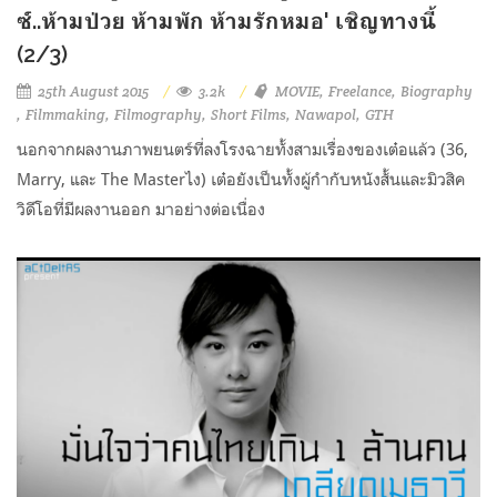
ซ์..ห้ามป่วย ห้ามพัก ห้ามรักหมอ' เชิญทางนี้
(2/3)
25th August 2015
3.2k
MOVIE
Freelance
Biography
Filmmaking
Filmography
Short Films
Nawapol
GTH
นอกจากผลงานภาพยนตร์ที่ลงโรงฉายทั้งสามเรื่องของเต๋อแล้ว (36,
Marry, และ The Masterไง) เต๋อยังเป็นทั้งผู้กำกับหนังสั้นและมิวสิค
วิดีโอที่มีผลงานออก มาอย่างต่อเนื่อง