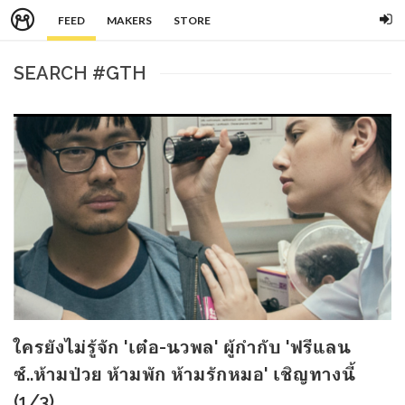
FEED
MAKERS
STORE
SEARCH #GTH
ใครยังไม่รู้จัก 'เต๋อ-นวพล' ผู้กำกับ 'ฟรีแลน
ซ์..ห้ามป่วย ห้ามพัก ห้ามรักหมอ' เชิญทางนี้
(1/3)