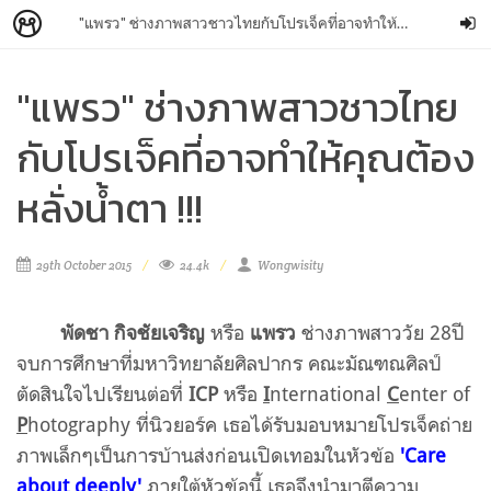
"แพรว" ช่างภาพสาวชาวไทยกับโปรเจ็คที่อาจทำให้คุณต้องหลั่งน้ำตา !!!
"แพรว" ช่างภาพสาวชาวไทย
กับโปรเจ็คที่อาจทำให้คุณต้อง
หลั่งน้ำตา !!!
29th October 2015
24.4k
Wongwisity
พัดชา กิจชัยเจริญ
หรือ
แพรว
ช่างภาพสาววัย 28ปี
จบการศึกษาที่มหาวิทยาลัยศิลปากร คณะมัณฑณศิลป์
ตัดสินใจไปเรียนต่อที่
ICP
หรือ
I
nternational
C
enter of
P
hotography ที่นิวยอร์ค เธอได้รับมอบหมายโปรเจ็คถ่าย
ภาพเล็กๆเป็นการบ้านส่งก่อนเปิดเทอมในหัวข้อ
'Care
about deeply'
ภายใต้หัวข้อนี้ เธอจึงนำมาตีความ