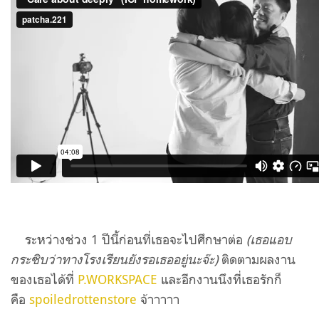
ระหว่างช่วง 1 ปีนี้ก่อนที่เธอจะไปศึกษาต่อ
(เธอแอบ
กระซิบว่าทางโรงเรียนยังรอเธออยู่นะจ๊ะ)
ติดตามผลงาน
ของเธอได้ที่
P.WORKSPACE
และอีกงานนึงที่เธอรักก็
คือ
spoiledrottenstore
จ้าาาาา