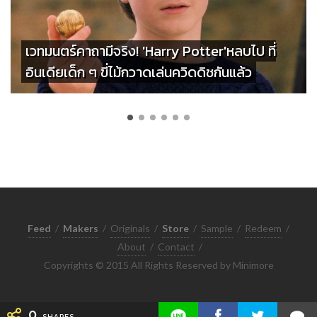
เวทมนตร์คาถามีจริง! 'Harry Potter'หลบไป ที่
อินเดียเด็ก ๆ ขี่ไม้กวาดเล่นควิดดิชกันแล้ว
Feed
/
Makers
/
Originals
/
Store
/
Sample
/
Redeem
/
About
/
Contact
/
Copyrights © 2015 All Rights Reserved by Minimore
0
SHARES