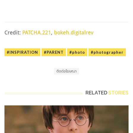
Credit:
PATCHA.221
,
bokeh.digitalrev
#INSPIRATION
#PARENT
#photo
#photographer
ติดต่อโฆษณา
RELATED
STORIES