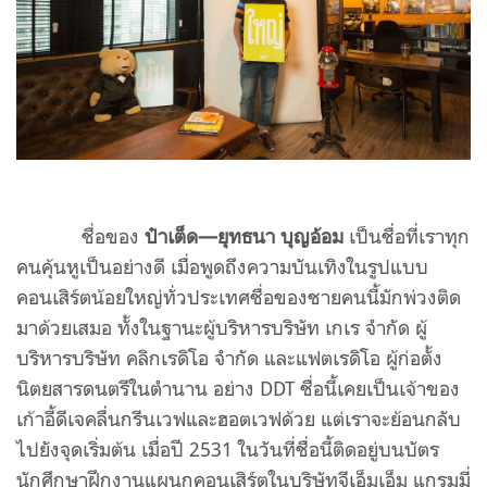
ชื่อของ
ป๋าเต็ด—ยุทธนา บุญอ้อม
เป็นชื่อที่เราทุก
คนคุ้นหูเป็นอย่างดี เมื่อพูดถึงความบันเทิงในรูปแบบ
คอนเสิร์ตน้อยใหญ่ทั่วประเทศชื่อของชายคนนี้มักพ่วงติด
มาด้วยเสมอ ทั้งในฐานะผู้บริหารบริษัท เกเร จำกัด ผู้
บริหารบริษัท คลิกเรดิโอ จำกัด และแฟตเรดิโอ ผู้ก่อตั้ง
นิตยสารดนตรีในตำนาน อย่าง DDT ชื่อนี้เคยเป็นเจ้าของ
เก้าอี้ดีเจคลื่นกรีนเวฟและฮอตเวฟด้วย แต่เราจะย้อนกลับ
ไปยังจุดเริ่มต้น เมื่อปี 2531 ในวันที่ชื่อนี้ติดอยู่บนบัตร
นักศึกษาฝึกงานแผนกคอนเสิร์ตในบริษัทจีเอ็มเอ็ม แกรมมี่