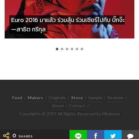
Euro 2016 มาแล้ว ร่วมลุ้น ร่วมเชียร์ไปกับ บิ๊กจ๊ะ
—สาธิต กรีกุล
Feed
/
Makers
/
Originals
/
Store
/
Sample
/
Redeem
/
About
/
Contact
/
Copyrights © 2015 All Rights Reserved by Minimore
0
SHARES