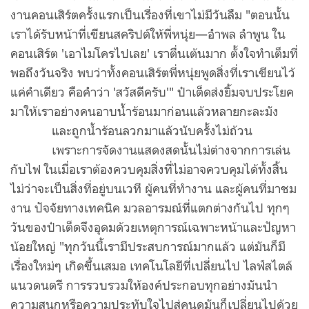
งานคอนเสิร์ตครั้งแรกเป็นเรื่องที่เขาไม่มีวันลืม "ตอนนั้น
เราได้รับหน้าที่เขียนสคริปต์ให้พี่หนุ่ย—อำพล ลำพูน ใน
คอนเสิร์ต 'เอาไมโครไปเลย' เราตื่นเต้นมาก ตั้งใจทำเต็มที่
พอถึงวันจริง พบว่าทั้งคอนเสิร์ตพี่หนุ่ยพูดสิ่งที่เราเขียนไว้
แค่คำเดียว คือคำว่า 'สวัสดีครับ'" ป๋าเต็ดส่งยิ้มจบประโยค
มาให้เราอย่างคนอาบน้ำร้อนมาก่อนแล้วหลายกะละมัง
และถูกน้ำร้อนลวกมาแล้วนับครั้งไม่ถ้วน
เพราะการจัดงานแสดงสดนั้นไม่ต่างจากการเล่น
กับไฟ ในเมื่อเราต้องควบคุมสิ่งที่ไม่อาจควบคุมได้ทั้งสิ้น
ไม่ว่าจะเป็นสิ่งที่อยู่บนเวที ผู้คนที่ทำงาน และผู้คนที่มาชม
งาน ปัจจัยทางเทคนิค มวลอารมณ์ที่แตกต่างกันไป ทุกๆ
วันของป๋าเต็ดจึงอุดมด้วยเหตุการณ์เฉพาะหน้าและปัญหา
น้อยใหญ่ "ทุกวันนี้เรามีประสบการณ์มากแล้ว แต่มันก็มี
เรื่องใหม่ๆ เกิดขึ้นเสมอ เทคโนโลยีที่เปลี่ยนไป ไลฟ์สไตล์
แนวดนตรี การรวบรวมให้องค์ประกอบทุกอย่างมันนำ
ความสนุกหรือความประทับใจไปสู่คนดูมันก็เปลี่ยนไปด้วย