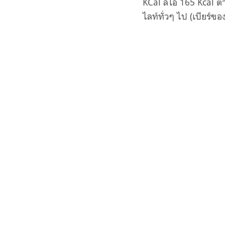
KCal ลีโอ 165 Kcal ต่
ไลท์ทั่วๆ ไป (เบียร์ข