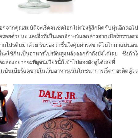
อกจากคุณสมบัติจะเริ่ดจนซดโฮกไม่ต้องรู้สึกผิดกับหุ่นอีกต่อไ
งอร่อยด้วยนะ และสิ่งที่เป็นเอกลักษณ์แตกต่างจากเบียร์ธรรมดาก
ากโปรตีนมาด้วย รับรองว่าชื่นใจคุ้มค่ารสชาติไม่ไก่กาแน่นอน
น่ะใช้กินเป็นอาหารโปรตีนสูงหลังออกกำลังยังได้เลย ซึ่งถ้า
ะลองอยากจะพิสูจน์เบียร์นี้ก็เข้าไปลองสั่งดูได้เลยที่
เป็นเบียร์แต่ขายในเว็บอาหารเน้นโภชนาการเริ่ดๆ อะคิดดู๊วว