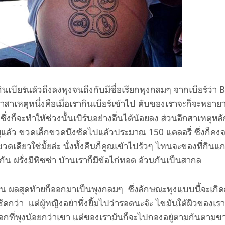
บียร์แล้วถึงลงพุงจนถึงกับมีชื่อเรียกพุงกลมๆ จากเบียร์ว่า 
าสาเหตุหนึ่งคือเมื่อเรากินเบียร์เข้าไป ตับของเราจะก็จะพยายา
ซึ่งก็จะทำให้ช่วงนั้นเบิร์นอย่างอื่นได้น้อยลง ส่วนอีกสาเหตุหล
อยู่แล้ว ขวดเล็กขวดนึงซัดไปแล้วประมาณ 150 แคลอรี่ ซึ่งก็คง
ดเดียวใช่มั้ยล่ะ นั่งทั้งคืนก็คูณเข้าไปรัวๆ ไหนจะของที่กินแก
กัน ฝรั่งมีพิซซ่า บ้านเราก็มีข้อไก่ทอด อ้วนกันเป็นสากล
บน ผลสุดท้ายก็ออกมาเป็นพุงกลมๆ ซึ่งลักษณะพุงแบบนี้จะเกิด
ดกว่า แต่ผู้หญิงอย่าพึ่งยิ้มไปว่ารอดนะจ๊ะ ไขมันใต้ผิวของเรา
ออกที่พุงน้อยกว่าเขา แต่ของเรามันก็จะไปกองอยู่ตามก้นตามข