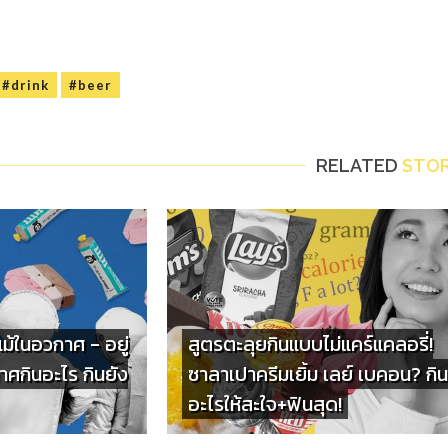
#drink
#beer
RELATED
STOR
่แม้ในอวกาศ - อยู่
สูตรตะลุยกินแบบไม่แคร์แคลอรี่!
ศกินอะไร กินยัง
ซาลาเปาครีมเยิ้ม เลย์ เบคอน? กิน
อะไรให้สะใจ+ฟินสุด!