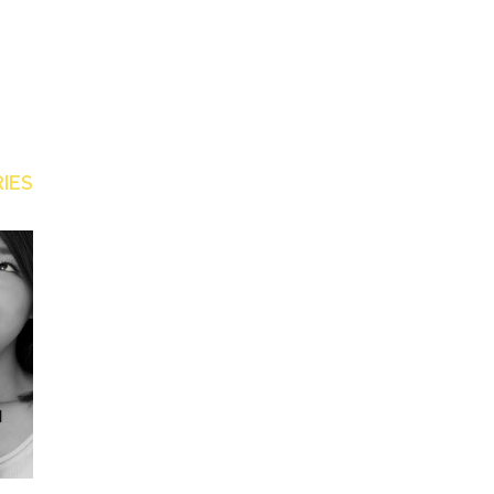
IES
สรุปว
รวมของกินแก้ง่วง ใครอยากโต้รุ่ง
วัว-เน
มาทางนี้
มะเร็ง