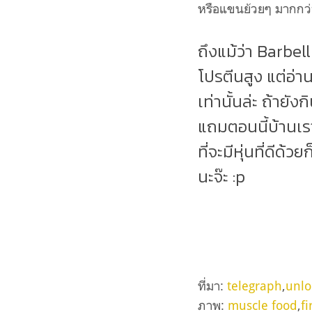
หรือแขนย้วยๆ มากกว่า
ถึงแม้ว่า Barbell
โปรตีนสูง แต่อ่า
เท่านั้นล่ะ ถ้ายั
แถมตอนนี้บ้านเราก
ที่จะมีหุ่นที่ดีด
นะจ๊ะ :p
ที่มา:
telegraph
,
unl
ภาพ:
muscle food
,
fi