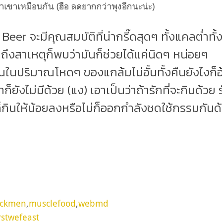
เขาเหมือนกัน (ฮือ ลดยากกว่าพุงอีกนะน่ะ)
 Beer จะมีคุณสมบัติที่น่ากรี๊ดสุดๆ ทั้งแคลต่ำทั้
นถึงสาเหตุก็พบว่ามันก็ช่วยได้แค่นิดๆ หน่อยๆ
งกินในปริมาณโหดๆ ของแกล้มไม่อั้นทั้งคืนยังไงก็
็ยังไม่มีด้วย (แง) เอาเป็นว่าถ้ารักที่จะกินด้วย 
้วยก็กินให้น้อยลงหรือไม่ก็ออกกำลังชดใช้กรรมกันด
ockmen
,
musclefood
,
webmd
rstwefeast