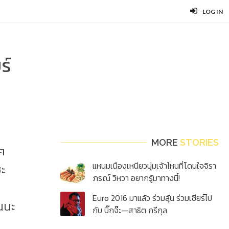
LOG IN
ร์
MORE
STORIES
าๆ
แหนมเนืองเหนียวนุ่มเจ้าไหนที่โดนใจจิรา
ซะ
ภรณ์ วิหวา อยากรู้มาทางนี้!
น
Euro 2016 มาแล้ว ร่วมลุ้น ร่วมเชียร์ไป
หนนะ
กับ บิ๊กจ๊ะ—สาธิต กรีกุล