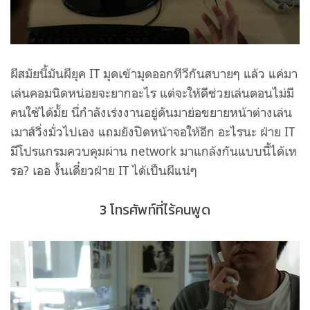
ผีสมัยนี้มันผียุค IT มุดเข้ามุดออกทีวีกันสบายๆ แล้ว แค่มา
เล่นคอมนิดหน่อยจะยากอะไร แต่จะให้ดีช่วยเล่นตอนไม่มี
คนใช้ได้มั้ย นี่กำลังเร่งงานอยู่ดันมาย่อขยายหน้าต่างเล่น
เมาส์วิ่งมั่วไปเอง แถมยังปิดหน้าจอให้อีก อะไรนะ ฝ่าย IT
มีโปรแกรมควบคุมผ่าน network มาแกล้งกันแบบนี้ได้เห
รอ? เออ งั้นเดี๋ยวฝ่าย IT ได้เป็นผีแน่ๆ
3 โทรศัพท์ที่ไร้คนพูด