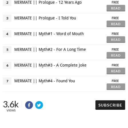
MERMATE || Prologue - 12 Years Ago
2
FREE
READ
MERMATE || Prologue - I Told You
3
FREE
READ
MERMATE || Myth#1 - Word of Mouth
4
FREE
READ
MERMATE || Myth#2 - For A Long Time
5
FREE
READ
MERMATE || Myth#3 - A Complete Joke
6
FREE
READ
MERMATE || Myth#4 - Found You
7
FREE
READ
3.6k
SUBSCRIBE
VIEWS