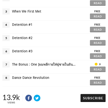
READ
When We First Met
3
FREE
READ
Detention #1
4
FREE
READ
Detention #2
5
FREE
READ
Detention #3
6
FREE
READ
The Bonus : One [ผมพลีกายให้ผู้ชายในฝัน] NC-17
7
9
READ
Dance Dance Revolution
8
FREE
READ
13.9k
SUBSCRIBE
VIEWS