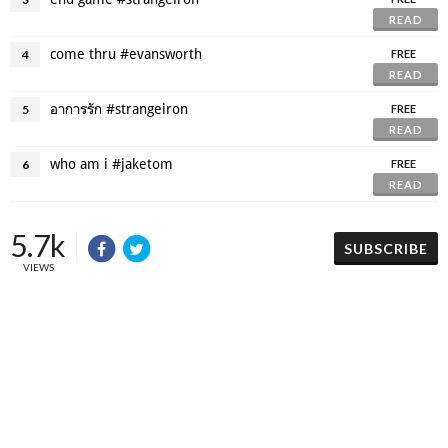
READ
come thru #evansworth
4
FREE
READ
อาการรัก #strangeiron
5
FREE
READ
who am i #jaketom
6
FREE
READ
5.7k
SUBSCRIBE
VIEWS