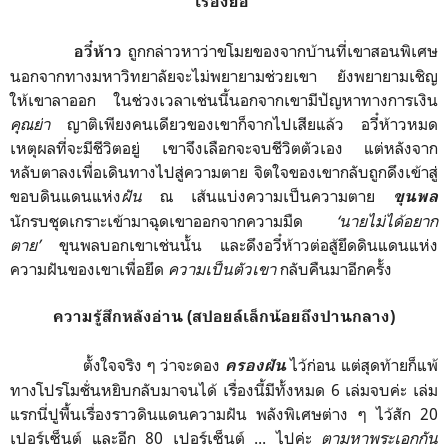
เรื่องย่อ
ถูกกล่าวหาว่าขโมยของจากบ้านที่เขาสอนพิเศษ
อวี๋ห้าว
นอกจากทางมหาวิทยาลัยจะไม่พยายามช่วยเขา ยังพยายามเชิญ
ให้เขาลาออก ในช่วงเวลาเช่นนี้นอกจากเขามีปัญหาทางการเงิน
คุณย่า
ญาติเพียงคนเดียวของเขาก็จากไปเสียแล้ว อวี๋ห้าวหมด
เหตุผลที่จะมีชีวิตอยู่ เขาจึงเลือกจะจบชีวิตตัวเอง แต่หลังจาก
หลับตาลงเพื่อเดินทางไปสู่ความตาย จิตใจของเขากลับถูกดึงเข้าสู่
ขอบดินแดนแห่ง
ฝัน
ณ เส้นแบ่งความเป็นความตาย
ขุนพล
นักรบชุดเกราะเข้ามาฉุดเขาออกจากความมืด
‘นายไม่ได้อยาก
ตาย’
ขุนพลบอกเขาเช่นนั้น และดึงอวี๋ห้าวต่อสู้ยึดดินแดนแห่ง
ความฝันของเขาเพื่อยึด
ความเป็นตัวเขา
กลับคืนมาอีกครั้ง
ความรู้สึกหลังอ่าน (สปอยล์เล็กน้อยถึงปานกลาง)
ตั้งใจจริง ๆ ว่าจะดอง
ไว้ก่อน แต่สุดท้ายก็แพ้
ครองฝัน
ทางโปรโมชั่นหยิบกลับมาจนได้ เรื่องนี้มีทั้งหมด 6 เล่มจบค่ะ เล่ม
แรกนี่ปูพื้นเรื่องราวดินแดนความฝัน พลังพิเศษต่าง ๆ ไว้สัก 20
เปอร์เซ็นต์ และอีก 80 เปอร์เซ็นต์ ... ไปค่ะ
ตามหาพระเอกกัน