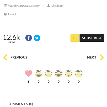
5th February 2020, 6:10 pm
Chadang
Report
12.6k
SUBSCRIBE
VIEWS
PREVIOUS
NEXT
1
0
0
0
0
0
COMMENTS
(
0)