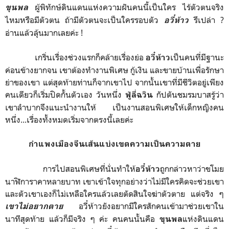
ผู้พิทักษ์ดินแดนแห่งความฝันคนนี้เป็นใคร ไร้ตัวตนจริง
ขุนพล
ไหมหรือมีตัวตน ถ้ามีตัวตนจะเป็นใครรอบตัว
รึเปล่า ?
อวี๋ห้าว
อ่านแล้วลุ้นมากเลยค่ะ !
เกริ่นเรื่องช่วงแรกก็คล้ายเรื่องย่อ
เป็นคนที่มีฐานะ
อวี๋ห้าว
ค่อนข้างยากจน เขาต้องทำงานพิเศษ กู้เงิน และขายบ้านเพื่อรักษา
ย่าของเขา แต่สุดท้ายท่านก็จากเขาไป จากนั้นเขาที่มีชีวิตอยู่เพียง
คนเดียวก็เริ่มปิดกั้นตัวเอง วันหนึ่ง
กัปตันชมรมบาสรู้ว่า
ฟู่ลี่ฉวิน
เขาลำบากจึงแนะนำงานให้ เป็นงานสอนพิเศษให้เด็กหญิงคน
หนึ่ง...เรื่องทั้งหมดเริ่มจากตรงนี้เลยค่ะ
กำแพงเมืองจีนเส้นแบ่งเขตความเป็นความตาย
การไปสอนพิเศษที่นั่นทำให้
ถูกกล่าวหาว่าขโมย
อวี๋ห้าว
นาฬิการาคาหลายบาท เขาเข้าใจทุกอย่างว่าไม่มีใครคิดจะช่วยเขา
และตัวเขาเองก็ไม่เหลือใครแล้วเลยตัดสินใจฆ่าตัวตาย แต่จริง ๆ
อวี๋ห้าวยังอยากมีใครสักคนเข้ามาช่วยเขาใน
เขาไม่อยากตาย
นาทีสุดท้าย แล้วก็มีจริง ๆ ค่ะ คนคนนั้นคือ
แห่งดินแดน
ขุนพล