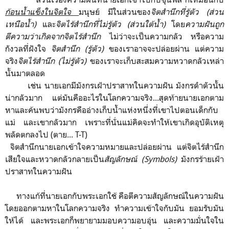
ก้อนน้ำแข็งในจิตใจ
มนุษย์ มีในส่วนของ
จิตสำนึกที่รู้ตัว (ส่วน
เหนือน้ำ)
และ
จิตไร้สำนึกที่ไม่รู้ตัว (ส่วนใต้น้ำ)
โดย
ความฝันถูก
ตีความว่าเกิดจากจิตไร้สำนึก
ไม่ว่าจะเป็นความกลัว หรือความ
กังวลที่ฝังใจ
จิตสำนึก (รู้ตัว)
ของเราอาจจะปล่อยผ่าน แต่ความ
จริง
จิตไร้สำนึก
(ไม่รู้ตัว)
ของเราจะเก็บสะสมความหวาดกลัวเหล่า
นั้นมาตลอด
เช่น นายเอกมีมังกรเฝ้าปราสาทในความฝัน มังกรดำตัวนั้น
น่ากลัวมาก แต่มันคืออะไรในโลกความจริง...สุดท้ายนายเอกตาม
หาและค้นพบว่ามังกรคืออ่างเก็บน้ำแห่งหนึ่งที่เขาไปตอนเด็กกับ
แม่ และเขากลัวมาก เพราะที่นั่นแม่คิดจะทำให้เขาเกิดอุบัติเหตุ
พลัดตกลงไป (ตาย... T-T)
จิตสำนึกนายเอกเข้าใจความหมายและปล่อยผ่าน แต่จิตไร้สำนึก
เสียใจและหวาดกลัวกลายเป็น
สัญลักษณ์ (Symbols)
มังกรร้ายเฝ้า
ปราสาทในความฝัน
ทางแก้ที่นายเอกกับพระเอกใช้ คือตีความสัญลักษณ์ในความฝัน
โดยออกตามหาในโลกความจริง ทำความเข้าใจกับมัน ยอมรับมัน
ให้ได้ และพระเอกก็พยายามมอบความอบอุ่น และความมั่นใจใน