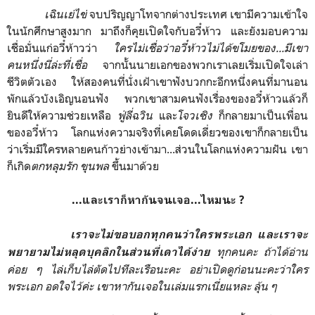
เฉินเย่ไข่
จบปริญญาโทจากต่างประเทศ เขามีความเข้าใจ
ในนักศึกษาสูงมาก มาถึงก็คุยเปิดใจกับอวี๋ห้าว และยังมอบความ
เชื่อมั่นแก่อวี๋ห้าวว่า
ใครไม่เชื่อว่าอวี๋ห้าวไม่ได้ขโมยของ...มีเขา
คนหนึ่งนี่ล่ะที่เชื่อ
จากนั้นนายเอกของพวกเราเลยเริ่มเปิดใจเล่า
ชีวิตตัวเอง ให้สองคนที่นั่งเฝ้าเขาฟังบวกกะอีกหนึ่งคนที่มานอน
พักแล้วบังเอิญนอนฟัง พวกเขาสามคนฟังเรื่องของอวี๋ห้าวแล้วก็
ยินดีให้ความช่วยเหลือ
ฟู่ลี่ฉวิน
และ
โจวเซิง
ก็กลายมาเป็นเพื่อน
ของอวี๋ห้าว โลกแห่งความจริงที่เคยโดดเดี่ยวของเขาก็กลายเป็น
ว่าเริ่มมีใครหลายคนก้าวย่างเข้ามา...ส่วนในโลกแห่งความฝัน เขา
ก็เกิด
ตกหลุมรัก
ขุนพล
ขึ้นมาด้วย
...และเราก็หากันจนเจอ...ไหมนะ ?
เราจะไม่ขอบอกทุกคนว่าใครพระเอก และเราจะ
ทุกคนคะ ถ้าได้อ่าน
พยายามไม่หลุดบุคลิกในส่วนที่เดาได้ง่าย
ค่อย ๆ ไล่เก็บไล่ตัดไปทีละเรือนะคะ อย่าเปิดดูก่อนนะคะว่าใคร
พระเอก อดใจไว้ค่ะ เขาหากันเจอในเล่มแรกเนี่ยแหละ ลุ้น ๆ