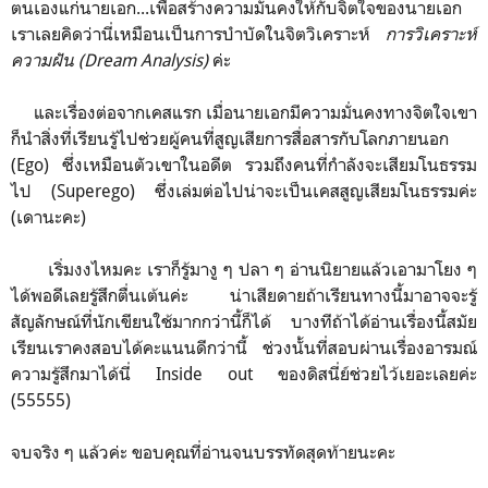
ตนเองแก่นายเอก...เพื่อสร้างความมั่นคงให้กับจิตใจของนายเอก
เราเลยคิดว่านี่เหมือนเป็นการบำบัดในจิตวิเคราะห์
การวิเคราะห์
ความฝัน (Dream Analysis)
ค่ะ
และเรื่องต่อจากเคสแรก เมื่อนายเอกมีความมั่นคงทางจิตใจเขา
ก็นำสิ่งที่เรียนรู้ไปช่วยผู้คนที่สูญเสียการสื่อสารกับโลกภายนอก
(Ego) ซึ่งเหมือนตัวเขาในอดีต รวมถึงคนที่กำลังจะเสียมโนธรรม
ไป (Superego) ซึ่งเล่มต่อไปน่าจะเป็นเคสสูญเสียมโนธรรมค่ะ
(เดานะคะ)
เริ่มงงไหมคะ เราก็รู้มางู ๆ ปลา ๆ อ่านนิยายแล้วเอามาโยง ๆ
ได้พอดีเลยรู้สึกตื่นเต้นค่ะ น่าเสียดายถ้าเรียนทางนี้มาอาจจะรู้
สัญลักษณ์ที่นักเขียนใช้มากกว่านี้ก็ได้ บางทีถ้าได้อ่านเรื่องนี้สมัย
เรียนเราคงสอบได้คะแนนดีกว่านี้ ช่วงนั้นที่สอบผ่านเรื่องอารมณ์
ความรู้สึกมาได้นี่ Inside out ของดิสนี่ย์ช่วยไว้เยอะเลยค่ะ
(55555)
จบจริง ๆ แล้วค่ะ ขอบคุณที่อ่านจนบรรทัดสุดท้ายนะคะ