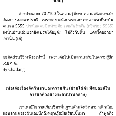
น้อย)
ค้างประมาณ 70 /100 ในความรู้สึกค่ะ ความจริงสนพ.ยัง
ตัดอย่างเมตตาปราณี เพราะอย่างน้อยพระเอกนายเอกเขาก็หากัน
จนเจอ 5555
ประโยคจบปิดท้ายคือ
เจอกันในฝัน
(กรีดร้อง 5555)
ดังนั้นอ่านเล่มแรกยังเบรคได้อยู่ค่ะ ไม่ถึงกับดิ้่น แค่กรี๊ดออกมา
เท่านั้น (เอ๋)
ขอตัดส่วนรีวิวเพียงเท่านี้ เพราะต่อไปเป็นส่วนเสริมในความรู้สึก
เฉย ๆ ค่ะ
By Chadang
เพ้อเจ้อเรื่องจิตวิทยาและความฝัน (ข้ามได้ค่ะ มีสปอยล์ใน
การยกตัวอย่างระดับปานกลาง)
เราเคยมีโอกาสเรียนวิชาพื้นฐานด้านจิตวิทยามาเล็กน้อย
ตอนอ่านครองฝันเลยนึกถึงทฤษฎีสมัยเรียนขึ้นมา ถ้าพูดถึง