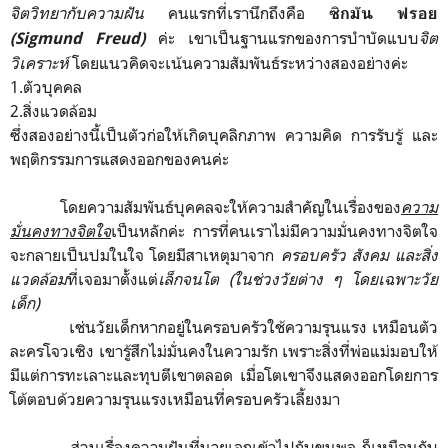
จิตวิทยากับความฝัน
คนแรกที่เรานึกถึงคือ
ซิกมัน ฟรอย
ค่ะ เขาเป็นฐานแรกของการบำบัดแบบ
จิต
(Sigmund Freud)
วิเคราะห์
โดยแนวคิดจะเน้นความสัมพันธ์ระหว่างสองอย่างค่ะ
1.ตัวบุคคล
2.สิ่งแวดล้อม
ซึ่งสองอย่างนี้เป็นตัวก่อให้เกิดบุคลิกภาพ ความคิด การรับรู้ และ
พฤติกรรมการแสดงออกของคนค่ะ
โดยความสัมพันธ์บุคคลจะให้ความสำคัญในเรื่องของ
ความ
มั่นคงทางจิตใจ
เป็นหลักค่ะ การที่คนเราไม่มีความมั่นคงทางจิตใจ
จะกลายเป็นปมในใจ โดยมีสาเหตุมาจาก
ครอบครัว สังคม และสิ่ง
แวดล้อม
ที่เจอมาตั้งแต่
เล็กจนโต (ในช่วงวัยต่าง ๆ โดยเฉพาะวัย
เด็ก)
เช่นวัยเด็กหากอยู่ในครอบครัวใช้ความรุนแรง เหมือนตัว
ละครโจวเซิง เขารู้สึกไม่มั่นคงในความรัก เพราะสิ่งที่พ่อแม่มอบให้
มีแต่การทะเลาะและทุบตีเขาตลอด เมื่อโตเขาจึงแสดงออกโดยการ
โต้ตอบด้วยความรุนแรงเหมือนที่ครอบครัวเลี้ยงมา
ส่วนเรื่องความฝันที่นายเอกเข้าไปกับขุนพล ก็เหมือนกับ