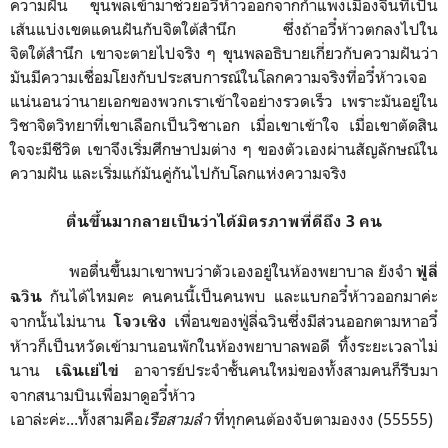
ความฝัน ขุนพลเข้ามาช่วยอวี๋ห้าวออกจากกำแพงเมืองจีนที่เป็น
เส้นแบ่งเขตแดนฝันกับจิตใต้สำนึก ซึ่งถ้าอวี๋ห้าวตกลงไปใน
จิตใต้สำนึก เขาจะตายไปจริง ๆ ขุนพลอธิบายเกี่ยวกับความฝันว่า
มันมีความเชื่อมโยงกับประสบการณ์ในโลกความจริงที่อวี๋ห้าวเจอ
แน่นอนว่านายเอกของพวกเราเข้าใจอย่างรวดเร็ว เพราะมันอยู่ใน
วิชาจิตวิทยาที่เขาเลือกเป็นวิชาเอก เมื่อเขาเข้าใจ เมื่อเขาตัดสิน
ใจจะมีชีวิต เขาจึงเริ่มศึกษาปมต่าง ๆ ของตัวเองผ่านสัญลักษณ์ใน
ความฝัน และเริ่มแก้มันคู่กันไปกับโลกแห่งความจริง
ตื่นขึ้นมากลายเป็นว่าได้มิตรภาพที่ดีถึง 3 คน
พอตื่นขึ้นมาเขาพบว่าตัวเองอยู่ในห้องพยาบาล ยังจำ
ฟู่ลี่
กันได้ไหมคะ คนคนนี้เป็นคนพบ และแบกอวี๋ห้าวออกมาค่ะ
ฉวิน
จากนั้นไม่นาน
เพื่อนของฟู่ลี่ฉวินซึ่งมีส่วนออกตามหาอวี๋
โจวเซิง
ห้าวก็เป็นหวัดเข้ามานอนพักในห้องพยาบาลพอดี ทิ้งระยะเวลาไม่
นาน
อาจารย์ประจำชั้นคนใหม่ของทั้งสามคนก็รีบมา
เฉินเย่ไข่
จากสนามบินเพื่อมาดูอวี๋ห้าว
เอาล่ะค่ะ...ทั้งสามคือ
เรือสามลำ
ที่ทุกคนต้องจับตามองงง (55555)