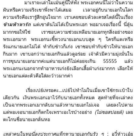
มาเราจะเล่าโมเม้นคู่นี้ให้ฟัง พระเอกคนนี้ไม่ว่าในความ
ฝันหรือความจริงเขาพึ่งพาได้เสมอ เวลาอยู่กับนายเอกในโลก
ความจริงคือเรารู้สึกอุ่นใจมาก เราเคยชอบตัวละครสไตล์นี้ในเรื่อง
แต่เขาดันไม่ได้เป็นพระเอก พอมาเจอเรื่องนี้ นี่ลุ้น
ข้ามฟ้าหารัก
มากกขอให้ใช่ เราชอบความช่วยเหลือนายเอกทุกสิ่งอย่างของ
พระเอกมาก พระเอกนะขี้หวงนายเอกแบบสุด ๆ ใครก็แตะหรือ
รังแกนายเอกไม่ได้ ทำกับข้าวก็เก่ง เขาชอบทำกับข้าวให้นายเอก
กินมาก เขาบอกว่านายเอกกินแล้วดูอร่อย เจ้าตัวมีความมุ่งมั่นใน
การขุนนายเอกมากค่ะแต่นายเอกก็ไม่ค่อยจะกิน 55555 แล้ว
พระเอกนะนอกจากทำอาหารเก่งยังเลือกเสื้อผ้าเก่งมากกก เลือกให้
นายเอกแต่ละตัวคือใส่ละว้าวมากค่า
เรื่องเปย์เหรอคะ...เปย์ไปทำไมในเมื่อเขาใช้กระเป๋าใบ
เดียวกัน เงินพระเอกเอาไว้กับนายเอกทั้งหมด สุดท้ายที่จะเล่าคง
เป็นฉากพระเอกเมากลับมาแล้วหานายเอกไม่เจอ เลยลงไปตาม
แต่พอเจอนายเอกก็ตกใจเพราะอะไรบ้างอย่าง
(ไม่ขอสปอยล์)
เลย
ตะโกนชื่อนายเอกลั่นหอ
เหล่าคนในหอนี่ลงประกาศแท็กหานายเอกกันรัว ๆ
: อวี๋ห้าวเอ๋ย