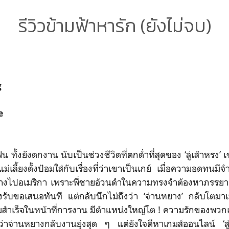
รีวิวข้ามฟ้าหารัก (ยังไม่จบ)
g
e
งตกงาน นับเป็นช่วงชีวิตที่ตกต่ำที่สุดของ ‘ลู่เส้าหรง’ เข
กแม่เลี้ยงตั้งป้อมใส่กับเรื่องที่ว่าเขาเป็นเกย์ เมื่อความอดทนม
างไปอเมริกา เพราะพี่ชายอ้วนดำในความทรงจำต้องหาภรรยาเพศ
รงรับขอเสนอทันที แต่กลับนึกไม่ถึงว่า ‘จ่านหยาง’ กลับโตมา
สำเร็จในหน้าที่การงาน มีตำแหน่งใหญ่โต ! ความรักของพวกเข
่าจ่านหยางกลับงานยุ่งสุด ๆ แต่ยังใจดีหาเกมส์ออนไลน์ ‘สู่