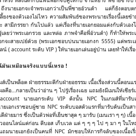
หลังเลิกกับแฟนพ่อก็จับคู่ให้กับ จ่านหยาง พี่ชายข้างบ้าน
 ถึงนายเอกจะจำพระเอกว่าเป็นพี่ชายอ้วนดำ แต่ก็ยังตอบ
ลี้ยงของตัวเองไม่ไหว ความสัมพันธ์ของพระนายเรื่องนี้เลยข้า
นะ สามีภรรยา กันไปแล้ว แต่เรื่องที่นายเอกยอมแต่งกับตัวเอ
่รู้เลยว่าพระเอกรวย และหล่อ ภาพจำคือพี่อ้วนดำ) ก็ทำให้พ
อกจะสายเปย์ด้วย (พระเอกชอบบ่นนายเอกงก 5555) แต่พระเอก
ไลน์ ( account ระดับ VIP ) ให้นายเอกเล่นอยู่บ้าน เลยทำให้เรื่
มันเหมือนจริงแบบนี้เหรอ !
็นพล็อต ฝ่ายธรรมะตีกับฝ่ายอธรรม เนื้อเรื่องส่วนนี้ตอนแ
คือ...กลายเป็นว่าอ่าน ๆ ไปรู้เรื่องเฉย แถมยังมีเมนให้เชียร์เ
า account นายเอกระดับ VIP ดังนั้น NPC ในเกมส์ที่มารับ
นายเอกเราชอบผู้ชาย NPC ระดับบอสตัวแรกที่มารับดันเป็น
ฝ่ายมาร ซึ่งเป็นตัวพ่อที่เย็นชาสุด ๆ มารับ (เมนเรา ๆ ๆ) เนื้อ
นวออนไลน์แต่ก่อน ตีบอส เก็บเวล แต่ ๆ ๆ ๆ ไป ๆ มา ๆ ในโหม
ม แถมนายเอกยังเป็นคนที่ NPC มักชอบให้ภารกิจลับของเนื้อเรื่