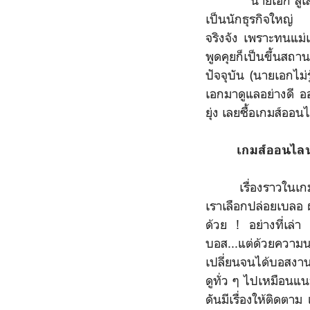
นายเอก ลู่เส้าหรง 
เป็นนักธุรกิจใหญ่
จริงจัง เพราะทนแม่เ
พูดคุยก็เป็นขึ้นสถา
ปัจจุบัน (นายเอกไม
เอกมาดูแลอย่างดี อ
ยุ่ง เลยซื้อเกมส์ออน
เกมส์ออนไลน์
เรื่องราวในเกมส์เป
เราเลือกปล่อยเบลอ ผล
ด้วย ! อย่างที่เล่
บอส...แต่ด้วยความ
เปลี่ยนจนได้บอสงานดี
ดูทั่ว ๆ ไปเหมือนแ
ดันมีเรื่องให้ติดตา