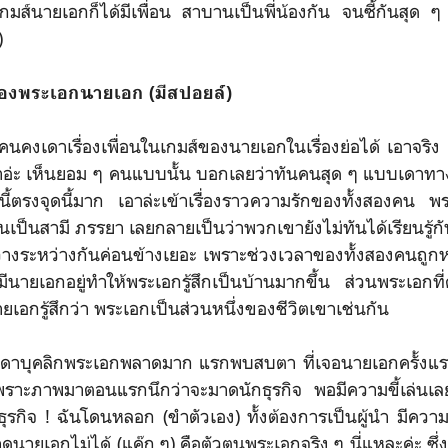
มส์นายเอกก็ได้มีเพื่อน สาบานเป็นพี่น้องกัน จนซี้กันสุด
)
งพระเอกนายเอก (มีสปอยล์)
เรื่องเพื่อนในเกมส์ของนายเอกในเรื่องย่อได้ เอาจริง ๆ 
าอ่ะ เห็นยอม ๆ คนแบบนั้น บอกเลยว่าทันคนสุด ๆ แบบเดาทา
นี้ตรงจุดนี้มาก เอาล่ะเข้าเรื่องราวความรักของทั้งสองคน พ
ันเป็นสามี ภรรยา เลยกลายเป็นว่าพวกเขายังไม่ทันได้เรียนรู้กัน
ว่างระหว่างกันค่อนข้างเยอะ เพราะช่วงเวลาของทั้งสองคนถูกหย
่มีนายเอกอยู่ทำให้พระเอกรู้สึกเป็นบ้านมากขึ้น ส่วนพระเอกที
ยเอกรู้สึกว่า พระเอกเป็นส่วนหนึ่งของชีวิตเขาเช่นกัน
าบุคลิกพระเอกพลาดมาก แรกพบสบตา ที่เจอนายเอกครั้งแร
าะภาพมาตอนแรกนึกว่าจะมาดนักธุรกิจ พอมีความขี้เล่นเลยรู้ส
รกิจ ! ฉันโดนหลอก (ขำตัวเอง) ทั้งต้องการเป็นผู้นำ มีคว
ดนายเอกไม่ได้ (แค๊ก ๆ) คือตัวตนพระเอกจริง ๆ นี่แหละค่ะ ซึ่