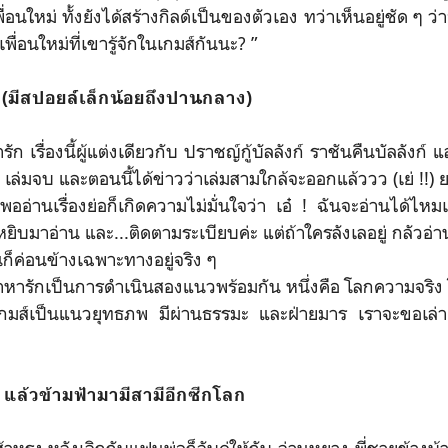
พื่อนใหม่ ทั้งยังได้สร้างกิลด์เป็นของตัวเอง ทว่าเห็นอยู่ชัด ๆ 
ื่อนใหม่ที่เขารู้จักในเกมส์กันนะ? ”
น (มีสปอยล์เล็กน้อยถึงปานกลาง)
นี้ผู้แต่งเดียวกับ ปราชญ์กู้บัลลังก์ ราชันคืนบัลลังก์ แล
เล่มจบ และตอนนี้ได้ข่าวว่าเล่มสามใกล้จะออกแล้ววว (เย่ !!) ย
พออ่านเรื่องย่อก็เกิดความไม่มั่นใจว่า เอ๋ ! ฉันจะอ่านได้ไหม
ิบมาอ่าน และ...ติดตามระเบียบค่ะ แต่ถ้าใครลังเลอยู่ กลัวอ่าน
ันก็ค่อนข้างเฉพาะทางอยู่จริง ๆ
หารักเป็นการดำเนินสองแนวพร้อมกัน หนึ่งคือ โลกความจริง
กมส์เป็นแนวยุทธภพ มีผ่านธรรมะ และฝ่ายมาร เราจะขอเล่
 แล้วข้ามฟ้ามามีสามีอีกซีกโลก