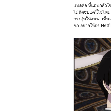
แปลต่อ นี่แอบกลัวใจ 
ไม่ตัดจบแค่นี้ใช่ไห
กระตุ้นให้สนพ. เข็น
กก อยากให้ลง Netfli