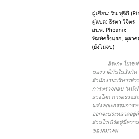
ผู้เขียน: ริน ฟุจิกิ (R
ผู้แปล: ธีรตา วิจิตร
สนพ. Phoenix
พิมพ์ครั้งแรก, ตุลา
(ยังไม่จบ)
ฮิระกะ โยเซฟ
ของวาติกันในสังกั
สำนักงานบริหารส่วน
การตรวจสอบ 'หนังสือร
ลวงโลก การตรวจสอบ
แห่งคณะกรรมการตรวจส
ออกจะประหลาดอยู่สั
ส่วนโรเบิร์ตผู้มีค
ของสมาคม