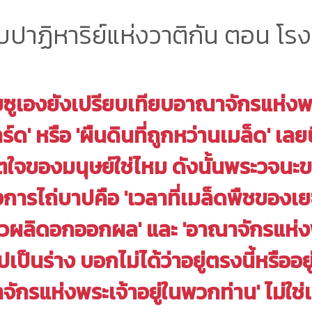
ืบปาฏิหาริย์แห่งวาติกัน ตอน โรง
ยซูเองยังเปรียบเทียบอาณาจักรแห่งพร
์ด' หรือ 'ผืนดินที่ถูกหว่านเมล็ด' เลยน
ิตใจของมนุษย์ใช่ไหม ดังนั้นพระวจนะข
งการไถ่บาปคือ 'เวลาที่เมล็ดพืชของเย
ล้วผลิดอกออกผล' และ 'อาณาจักรแห่ง
ูปเป็นร่าง บอกไม่ได้ว่าอยู่ตรงนี้หรืออย
จักรแห่งพระเจ้าอยู่ในพวกท่าน' ไม่ใช่