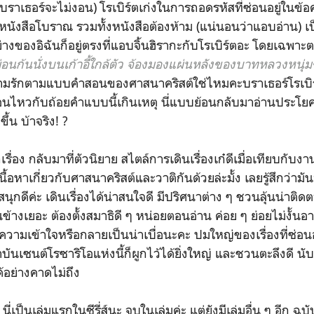
บราเธอร์จะไม่งอน) โรเบิร์ตเก่งในการถอดรหัสที่ซ่อนอยู่ในข้
ังสือโบราณ รวมทั้งหนังสือต้องห้าม (แน่นอนว่าแอบอ่าน) เป็น
างของอิฉันก็อยู่ตรงที่แอบจิ้นฮิรากะกับโรเบิร์ตอะ โดยเฉพาะ
ย่อนก้นนั่งบนเก้าอี้ใกล้ตัว จ้องมองแผ่นหลังของบาทหลวงหนุ่มชา
ความรักตามแบบคำสอนของศาสนาคริสต์ใช่ไหมคะบราเธอร์โรเบิร
อนไหวกับถ้อยคำแบบนี้เกินเหตุ นี่แบบย้อนกลับมาอ่านประโยค
ขึ้น บ้าจริง! ?
กลับมาที่ตัวนิยาย สไตล์การเดินเรื่องเก๋ดีเมื่อเทียบกับงาน
ื้อหาเกี่ยวกับศาสนาคริสต์และวาติกันด้วยล่ะมั้ง เลยรู้สึกว่ามั
สนุกดีค่ะ เดินเรื่องได้น่าสนใจดี มีปริศนาต่าง ๆ ชวนลุ้นน่าติ
้างเยอะ ต้องตั้งสมาธิดี ๆ หน่อยตอนอ่าน ค่อย ๆ ย่อยไม่งั้นอา
ความเข้าใจหรือกลายเป็นน่าเบื่อนะคะ ปมใหญ่ของเรื่องที่ซ่อ
ันเซนต์โรซาริโอแห่งนี้ก็ผูกไว้ได้ยิ่งใหญ่ และชวนตะลึงดี นับ
้อย่างคาดไม่ถึง
นี่เป็นเล่มแรกในซีรี่ส์นะ จบในเล่มค่ะ แต่ยังมีเล่มอื่น ๆ อีก ฉ