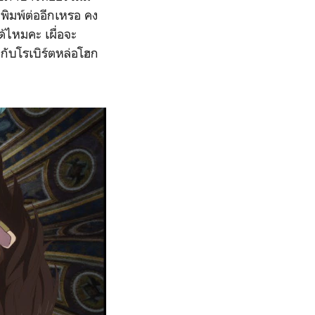
่พิมพ์ต่ออีกเหรอ คง
ด้ไหมคะ เผื่อจะ
ะกับโรเบิร์ตหล่อโฮก