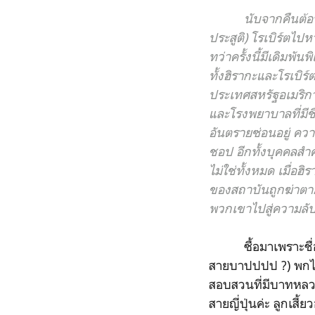
นับจากคืนต้อนรับปี
ประสูติ) โรเบิร์ตไป
ทว่าครั้งนี้มีเดิมพั
ทั้งฮิรากะและโรเบิร
ประเทศสหรัฐอเมริกา 
และโรงพยาบาลที่มีชื
อันตรายซ่อนอยู่ ควา
ชอป อีกทั้งบุคคลสำคั
ไม่ใช่ทั้งหมด เมื่
ของสถาบันถูกฆ่าตาย
พวกเขาไปสู่ความลับด
ซื้อมาเพราะชื่อเรื
สายบาปปปป ?) พกไว
สอบสวนที่มีบาทหลวงเ
สายญี่ปุ่นค่ะ ลูกเส