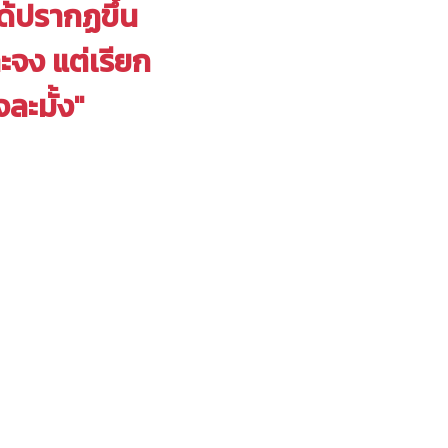
ด้ปรากฏขึ้น
ะจง แต่เรียก
ละมั้ง"