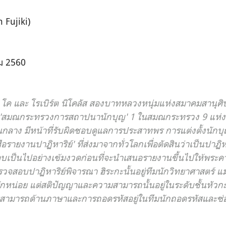
in Fujiki)
คม 2560
 โค และ โรเบิร์ต นิโคลัส สองบาทหลวงหนุ่มแห่งสมาคมสานุศิษ
ด 'สมณกระทรวงการสถาปนานักบุญ' 1 ในสมณกระทรวง 9 แห่ง 
กลาง มีหน้าที่รับผิดชอบดูแลการประสาทพร การแต่งตั้งนักบุ
ายงานปาฏิหาริย์' ที่ส่งมาจากทั่วโลกเพื่อตัดสินว่าเป็นปาฏิหาร
เป็นไปอย่างเข้มงวดก่อนที่จะนำเสนอรายงานขึ้นไปให้พระคาร
อบปาฏิหาริย์พิจารณา ฮิระกะนั้นอยู่ทีมนักวิทยาศาสตร์ แม้จะ
กหน่อย แต่สติปัญญาและความสามารถนั้นอยู่ในระดับชั้นหัวกะท
วามสามารถด้านภาษาและการถอดรหัสอยู่ในทีมนักถอดรหัสและซ