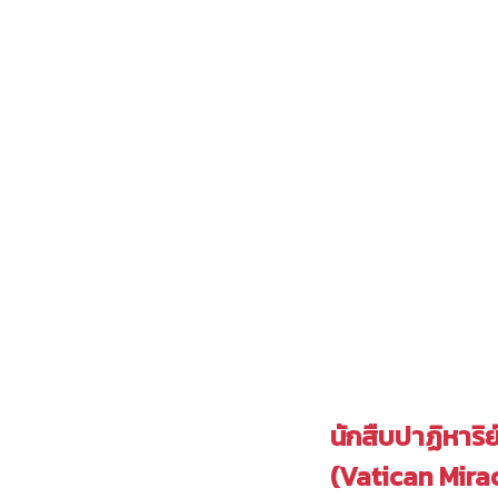
นักสืบปาฏิหาริย
(Vatican Mira