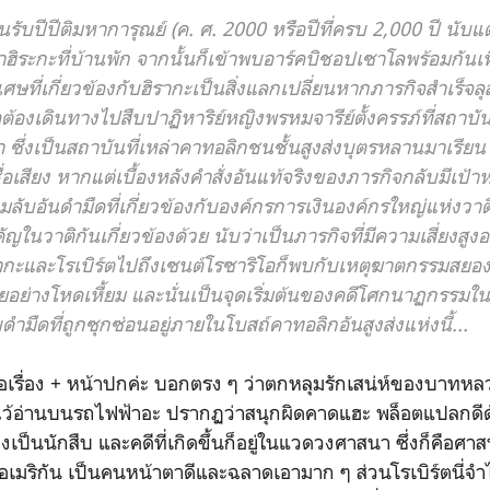
ปีติมหาการุณย์ (ค. ศ. 2000 หรือปีที่ครบ 2,000 ปี นับแต่
หาฮิระกะที่บ้านพัก จากนั้นก็เข้าพบอาร์คบิชอปเซาโลพร้อมกันเพ
นพิเศษที่เกี่ยวข้องกับฮิรากะเป็นสิ่งแลกเปลี่ยนหากภารกิจสำเร
์ตต้องเดินทางไปสืบปาฏิหาริย์หญิงพรหมจารีย์ตั้งครรภ์ที่สถาบ
ซึ่งเป็นสถาบันที่เหล่าคาทอลิกชนชั้นสูงส่งบุตรหลานมาเรียน อ
่อเสียง หากแต่เบื้องหลังคำสั่งอันแท้จริงของภารกิจกลับมีเป้าห
มลับอันดำมืดที่เกี่ยวข้องกับองค์กรการเงินองค์กรใหญ่แห่งวาต
ญในวาติกันเกี่ยวข้องด้วย นับว่าเป็นภารกิจที่มีความเสี่ยงสูงอย่
อฮิรากะและโรเบิร์ตไปถึงเซนต์โรซาริโอก็พบกับเหตุฆาตกรรมสย
อย่างโหดเหี้ยม และนั่นเป็นจุดเริ่มต้นของคดีโศกนาฏกรรมใน
ำมืดที่ถูกซุกซ่อนอยู่ภายในโบสถ์คาทอลิกอันสูงส่งแห่งนี้...
่อง + หน้าปกค่ะ บอกตรง ๆ ว่าตกหลุมรักเสน่ห์ของบาทหลวงฮ
้อ่านบนรถไฟฟ้าอะ ปรากฏว่าสนุกผิดคาดแฮะ พล็อตแปลกดี
ป็นนักสืบ และคดีที่เกิดขึ้นก็อยู่ในแวดวงศาสนา ซึ่งก็คือศาสนา
ี้ยวอเมริกัน เป็นคนหน้าตาดีและฉลาดเอามาก ๆ ส่วนโรเบิร์ตนี่จ