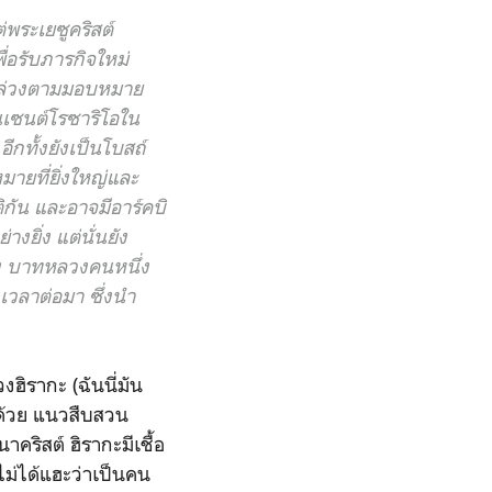
พระเยซูคริสต์
ื่อรับภารกิจใหม่
็จลุล่วงตามมอบหมาย
ันเซนต์โรซาริโอใน
ีกทั้งยังเป็นโบสถ์
มายที่ยิ่งใหญ่และ
ิกัน และอาจมีอาร์คบิ
างยิ่ง แต่นั่นยัง
อง บาทหลวงคนหนึ่ง
เวลาต่อมา ซึ่งนำ
ิรากะ (ฉันนี่มัน
ด้วย แนวสืบสวน
คริสต์ ฮิรากะมีเชื้อ
ำไม่ได้แฮะว่าเป็นคน