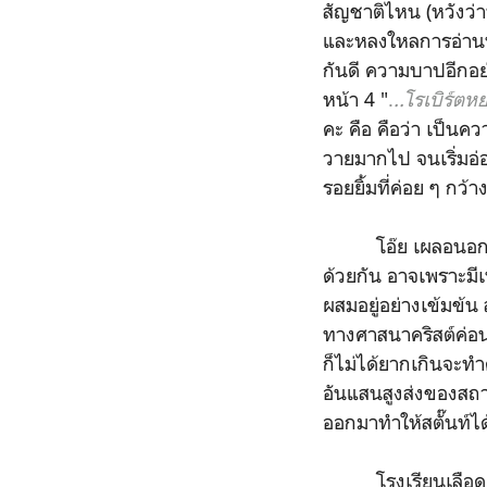
สัญชาติไหน (หวังว่า
และหลงใหลการอ่านหน
กันดี ความบาปอีกอย่
หน้า 4 "
.
..โรเบิร์ตห
คะ คือ คือว่า เป็น
วายมากไป จนเริ่มอ่
รอยยิ้มที่ค่อย ๆ กว้าง
โอ๊ย เผลอนอกเรื่อง 
ด้วยกัน อาจเพราะมีเน
ผสมอยู่อย่างเข้มข้น 
ทางศาสนาคริสต์ค่อนข
ก็ไม่ได้ยากเกินจะทำ
อันแสนสูงส่งของสถาบ
ออกมาทำให้สตั๊นท์ได
โรงเรียนเลือด