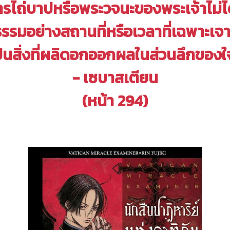
รไถ่บาปหรือพระวจนะของพระเจ้าไม่ไ
รรมอย่างสถานที่หรือเวลาที่เฉพาะเจา
เป็นสิ่งที่ผลิดอกออกผลในส่วนลึกของใจ
- เซบาสเตียน
(หน้า 294)