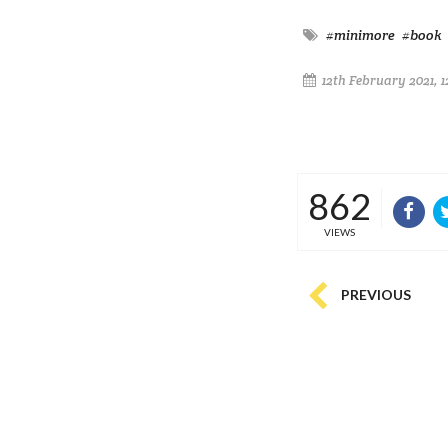
#minimore
#book
12th February 2021, 
862
VIEWS
PREVIOUS