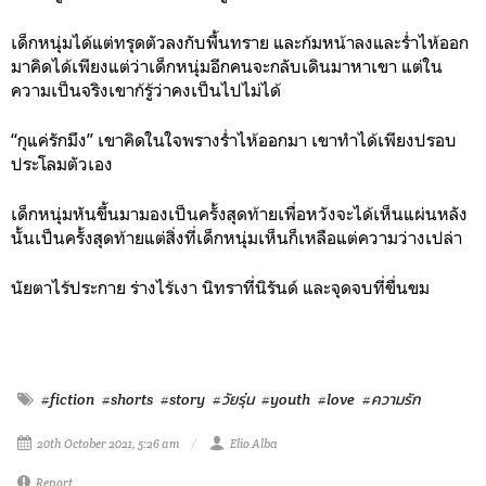
เด็กหนุ่มได้แต่ทรุดตัวลงกับพื้นทราย และก้มหน้าลงและร่ำไห้ออก
มาคิดได้เพียงแต่ว่าเด็กหนุ่มอีกคนจะกลับเดินมาหาเขา แต่ใน
ความเป็นจริงเขาก้รู้ว่าคงเป็นไปไม่ได้
“กุแค่รักมึง” เขาคิดในใจพรางร่ำไห้ออกมา เขาทำได้เพียงปรอบ
ประโลมตัวเอง
เด็กหนุ่มหันขึ้นมามองเป็นครั้งสุดท้ายเพื่อหวังจะได้เห็นแผ่นหลัง
นั้นเป็นครั้งสุดท้ายแต่สิ่งที่เด็กหนุ่มเห็นก็เหลือแต่ความว่างเปล่า
นัยตาไร้ประกาย ร่างไร้เงา นิทราที่นิรันด์ และจุดจบที่ขื่นขม
#fiction
#shorts
#story
#วัยรุ่น
#youth
#love
#ความรัก
20th October 2021, 5:26 am
Elio Alba
Report