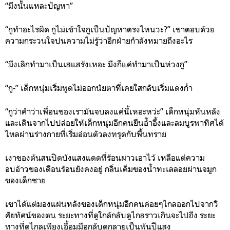
“มึงนั้นแหละปัญหา”
“กูทำอะไรผิด กูไม่เข้าใจกูเป็นปัญหาตรงไหนวะ?” เขาตอบด้วย
ความกระวนใจปนความไม่รู้ว่าอีกฝ่ายกำลังหมายถึงอะไร
“มึงเลิกทำมาเป็นเสแสร้งเหอะ มึงก็แค่ทำมาเป็นห่วงกู”
“กู-” เด็กหนุ่มเริ่มพูดไม่ออกนัยตาที่เคยใสกลับเริ่มแดงก่ำ
“กูว่าคำว่าเพื่อนของเรามันจบลงแค่นี้เหอะหว่ะ” เด็กหนุ่มหันหลัง
และเดินจากไปปล่อยให้เด็กหนุ่มอีกคนยืนอ้ำอึ้งและลมบูรพาทิศได้
ไหลผ่านร่างกายที่เริ่มอ่อนตัวลงทรุดกับพื้นทราย
เงาของต้นสนปิดบังแสงแดดที่ร้อนผ่าวเอาไว้ เหลือแต่ความ
อบอ้าวของเดือนร้อนยังคงอยู่ กลิ่นเค็มของน้ำทะเลลอยผ่านจมูก
ของเด็กชาย
เขาได้แต่มองแผ่นหลังของเด็กหนุ่มอีกคนค่อยๆไกลออกไปจากวิ
ศัยทัศน์ของตน ระยะทางที่ดูใกล้กลับดูไกลราวเกินจะไปถึง ระยะ
ทางที่ดูไกลเพียงเอื้อมมือกลับดูกลายเป็นพันปีแสง