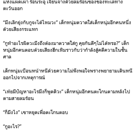
แห่งแผดเผา ร้อนระอุ เจียนจางด้วยลมร้อนของของทะเลทาง
ตะวันออก
“มึงเลิกยุ่งกับกูจะได้ไหมวะ” เด็กหนุ่มตวาดใส่เด็กหนุ่มอีกคนหนึ่ง
ด้วยเสียงกระแทก
“กูทำอะไรผิดวะมึงถึงต้องมาตวาดใส่กู คุยกันดีๆไม่ได้หรอ?” เด็ก
หนุ่มอีกคนตอบด้วยเสียงฮึกเหิมราวกับว่ากำลังสู้คดีความในชั้น
ศาล
เด็กหนุ่มเบือนหน้าหนีด้วยความไม่พึงพอใจพรางพยายามเดินหนี
ออกไปจากเหตุการณ์
“เห้ยมีปัญหาอะไรมึงก็พูดดิวะ” เด็กหนุ่มอีกคนตะโกนตามหลังไป
ตามสายลมร้อน
“ก็มึงไง” เขาหยุดเพื่อตะโกนตอบ
“กูอะไร?”