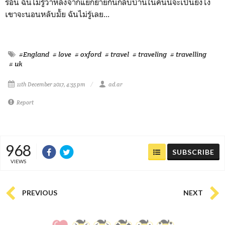
รอัน ฉันไม่รู้ว่าหลังจากแยกย้ายกันกลับบ้านในคืนนี้จะเป็นยังไง
เขาจะนอนหลับมั้ย ฉันไม่รู้เลย...
#England
# love
# oxford
# travel
# traveling
# travelling
# uk
11th December 2017, 4:55 pm
ad.ar
Report
968
SUBSCRIBE
VIEWS
PREVIOUS
NEXT