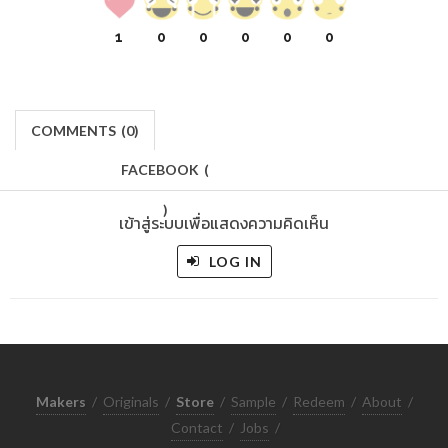
1
0
0
0
0
0
COMMENTS
(
0)
FACEBOOK
(
)
เข้าสู่ระบบเพื่อแสดงความคิดเห็น
LOG IN
Makers
/
Originals
/
Store
/
Sample
/
Redeem
/
About
/
Contact
/
Jobs
/