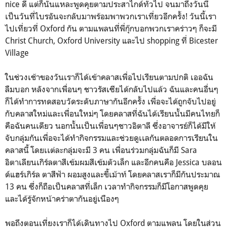
nice ดี แต่ก็นั่นแหละพูดคุยตามประสาไกด์ทั่วไป จนมาถึงวันนี้
เป็นวันที่ไบรอันจะกลับมาพร้อมพาพวกเราเที่ยวอีกครั้ง! วันนี้เรา
ไปเที่ยวที่ Oxford กัน ตามแพลนที่พี่กุ๊กบอกพวกเราคร่าวๆ ก็จะมี
Christ Church, Oxford University และไป shopping ที่ Bicester
Village
ในช่วงเช้าของวันเราก็ได้เข้าคลาสเพื่อไปเรียนตามปกติ เออฉัน
ลืมบอก หลังจากเพื่อนๆ ชาวรัสเซียได้กลับไปแล้ว ฉันและคนอื่นๆ
ก็ได้ทำการทดสอบวัดระดับภาษากันอีกครั้ง เพื่อจะได้ถูกจับไปอยู่
กับคลาสใหม่และเพื่อนใหม่ๆ โดยคลาสที่ฉันได้เรียนนั้นมีคนไทยก็
คือฉันคนเดียว นอกนั้นเป็นเพื่อนๆชาวอิตาลี ซึ่งอาจารย์ก็ได้มีให้
จับกลุ่มกันเพื่อจะได้ทำกิจกรรมและช่วยดูเเลกันตลอดการเรียนใน
คลาสนี้ โดยเเต่ละกลุ่มจะมี 3 คน เพื่อนร่วมกลุ่มฉันก็มี Sara
อิตาเลียนเกิร์ลตาสีเข้มผมสีเข้มตัวเล็ก และอีกคนคือ Jessica บลอน
ด์แฮร์เกิร์ล ตาสีฟ้า ผอมสูงและขี้เม้าท์ โดยคลาสเราก็มีกันประมาณ
13 คน ซึ่งก็ถือเป็นคลาสที่เล็ก เวลาทำกิจกรรมก็มีโอกาสพูดคุย
และได้รู้จักหน้าคร่าตากันอยู่เนืองๆ
พอถึงตอนเที่ยงเราก็ได้เดินทางไป Oxford ตามแพลน โดยในส่วน