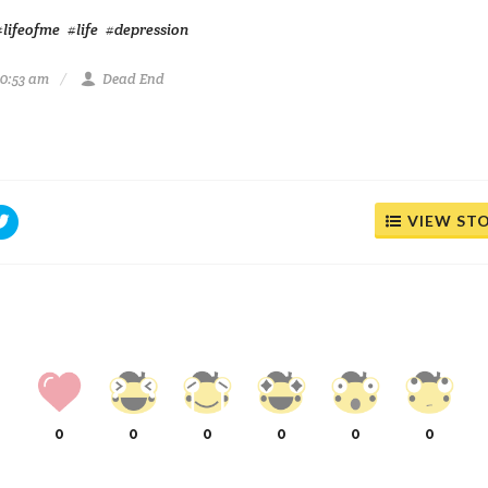
#lifeofme
#life
#depression
10:53 am
Dead End
VIEW ST
0
0
0
0
0
0