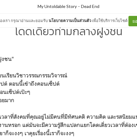
My Untoldable Story
–
Dead End
ต์ของเรา กรุณาอ่านและยอมรับ
นโยบายความเป็นส่วนตัว
เพื่อใช้บริการเว็บไซต์
ยอ
โดดเดี่ยวท่ามกลางฝูงชน
ฝูงชน"
กตอนเรียนวิชาวรรณกรรมวิจารณ์
ปต์ ตอนนี้เข้าถึงคอนเซ็ปต์
อนเซ็ปต์เป๊ะๆ
บ่อยมาก
วลาที่สังคมที่คุณอยู่ไม่มีคนที่มีทัศนคติ ความคิด และรสนิยม
งานหรอก แต่มันจะมีความรู้สึกแปลกแยกโดดเดี่ยวเวลาที่ต้องเ
ขาก็จะงงๆ เาคุยเรื่องนี้เราก็จะงงๆ