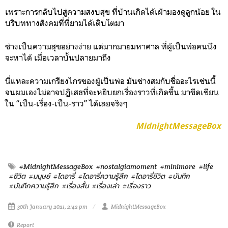
เพราะการกลับไปสู่ความสงบสุข ที่บ้านเกิดได้เฝ้ามองดูลูกน้อย ใน
บริบททางสังคมที่พี่ยามได้เติบโตมา
ช่างเป็นความสุขอย่างง่าย แต่มากมายมหาศาล ที่ผู้เป็นพ่อคนนึง
จะหาได้ เมื่อเวลาบั้นปลายมาถึง
นี่แหละความเกรียงไกรของผู้เป็นพ่อ มันช่างสมกับชื่ออะไรเช่นนี้
จนผมเองไม่อาจปฏิเสธที่จะหยิบยกเรื่องราวที่เกิดขึ้น มาขีดเขียน
ใน “เป็น-เรื่อง-เป็น-ราว” ได้เลยจริงๆ
MidnightMessageBox
#MidnightMessageBox
#nostalgiamoment
#minimore
#life
#ชีวิต
#มนุษย์
#ไดอารี่
#ไดอารี่ความรู้สึก
#ไดอารี่ชีวิต
#บันทึก
#บันทึกความรู้สึก
#เรื่องสั้น
#เรื่องเล่า
#เรื่องราว
30th January 2021, 2:42 pm
MidnightMessageBox
Report