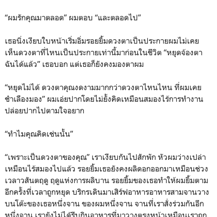
“ผมรักคุณมาตลอด” ผมตอบ “และตลอดไป”
เธอนิ่งเงียบใบหน้าเริ่มอิ่มรอยยิ้มดวงตาเป็นประกายผมไม่เคย
เห็นดวงตาที่ไหนเป็นประกายเท่านี้มาก่อนในชีวิต “หยุดจ้องตา
ฉันได้แล้ว” เธอบอก แต่เธอก็ยังคงมองตาผม
“หยุดไม่ได้ ดวงตาคุณงดงามมากกว่าดวงตาไหนไหน ที่ผมเคย
ชำเลืองมอง” ผมเอ่ยปากโดยไม่ยั้งคิดเหมือนสมองไร้การทำงาน
ปล่อยปากไปตามใจอยาก
“ทำไมคุณคิดเช่นนั้น”
“เพราะเป็นดวงตาของคุณ” เราเงียบกันไปสักพัก หัวผมว่างเปล่า
เหมือนไร้สมองไปแล้ว รอยยิ้มเธอยังคงผลิดอกออกมาเหมือนช่วง
เวลาวสันตฤดู ฤดูแห่งการผลิบาน รอยยิ้มของเธอทำให้ผมยิ้มตาม
อีกครั้งที่เวลาถูกหยุด บริกรเดินมาเสิร์ฟอาหารอาหารสามจานวาง
บนโต๊ะของเธอหนึ่งจาน ของผมหนึ่งจาน จานที่เราสั่งร่วมกันอีก
หนึ่งจาน เรายังไม่ได้รีบกินอาหารที่มาวางตรงหน้าเหมือนเราถูก