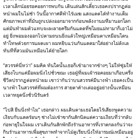
เวลาเล็กน้อยรอคอยการพบกัน เดินเล่นสักเดี๋ยวเธอคงปรากฏต่อ
หน้าผมในไม่ช้า วันนี้อากาศดีฟ้าไร้เมฆ แสงแดดได้ทำงานเต็ม
ศักยภาพเท่าที่มันถูกเปล่งออกมาจากก้อนพลังงานมหึมานอกโลก
แต่มันทำผมตัวแทบจะละลายครีมกันแดดที่ขโมยแม่ทามาก็เอาไม่
อยู่ ยิ่งพอมองออกไปตามถนนยิ่งแล้วใหญ่เหมือนตาเหมือนโดน
ทำโทษด้วยการแผดเผา ผมหยิบแว่นกันแดดมาใส่อย่างไม่ลังเล
ทันทีที่สวมมันเหมือนได้ย้ายโลก
“สวรรค์นี่หว่า” ผมคิด ทันใดนั้นเธอก็เข้ามาจากข้างๆ ไม่ให้ซุ่มให้
เสียงโบกแค่มือผมนิ่งไปชั่วขณะ เธอผู้ที่ผมเฝ้ารอคอยมาเกือบครึ่ง
ชีวิตปรากฏต่อหน้าผม เขาว่ากันว่าบนสวรรค์มีนางฟ้า เธอคงเป็น
นางฟ้า ในสวรรค์ที่ผมต้องการ สายตาค้างเต่ออยู่อย่างนั้นเหมือน
เวลาหยุดนิ่งชั่วนิรันดร์
“ไปสิ ยืนนิ่งทำไม” เธอกล่าว ผมเดินตามเธอโดยไร้เสียงพูดความ
เงียบกับแดดร้อนๆ ช่างไม่เข้าขากันสักนิดแต่ความเงียบที่ว่ากลับ
ก่อพายุในใจผม เราเดินกันสักพักถึงร้านอาหารที่เราตกลงกันว่าจะ
กินร้านอาหารเพื่อสุขภาพทำจากไม้ดูเรียบนิ่งให้อารมณ์เหมือนอยู่