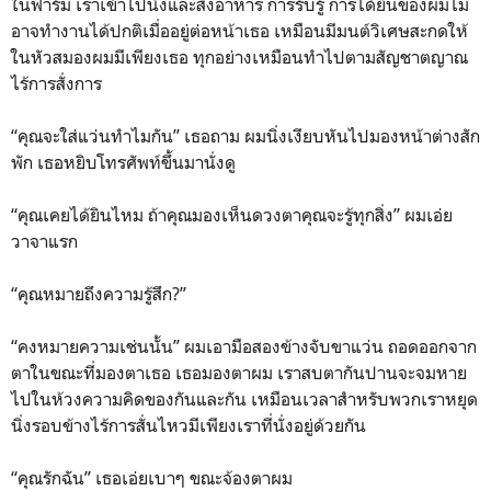
ในฟาร์ม เราเข้าไปนั่งและสั่งอาหาร การรับรู้ การได้ยินของผมไม่
อาจทำงานได้ปกติเมื่ออยู่ต่อหน้าเธอ เหมือนมีมนต์วิเศษสะกดให้
ในหัวสมองผมมีเพียงเธอ ทุกอย่างเหมือนทำไปตามสัญชาตญาณ
ไร้การสั่งการ
“คุณจะใส่แว่นทำไมกัน” เธอถาม ผมนิ่งเงียบหันไปมองหน้าต่างสัก
พัก เธอหยิบโทรศัพท์ขึ้นมานั่งดู
“คุณเคยได้ยินไหม ถ้าคุณมองเห็นดวงตาคุณจะรู้ทุกสิ่ง” ผมเอ่ย
วาจาแรก
“คุณหมายถึงความรู้สึก?”
“คงหมายความเช่นนั้น” ผมเอามือสองข้างจับขาแว่น ถอดออกจาก
ตาในขณะที่มองตาเธอ เธอมองตาผม เราสบตากันปานจะจมหาย
ไปในห้วงความคิดของกันและกัน เหมือนเวลาสำหรับพวกเราหยุด
นิ่งรอบข้างไร้การสั่นไหวมีเพียงเราที่นั่งอยู่ด้วยกัน
“คุณรักฉัน” เธอเอ่ยเบาๆ ขณะจ้องตาผม