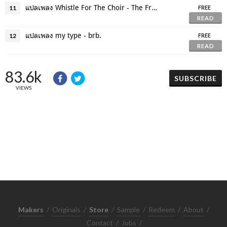
แปลเพลง Whistle For The Choir - The Fratellis
11
FREE
READ
แปลเพลง my type - brb.
12
FREE
READ
83.6k
SUBSCRIBE
VIEWS
Makers
/
Originals
/
Store
/
Sample
/
Redeem
/
About
/
Contact
/
Jobs
/