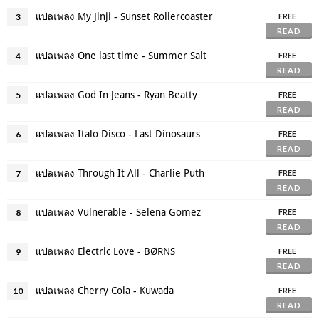
แปลเพลง My Jinji - Sunset Rollercoaster
3
FREE
READ
แปลเพลง One last time - Summer Salt
4
FREE
READ
แปลเพลง God In Jeans - Ryan Beatty
5
FREE
READ
แปลเพลง Italo Disco - Last Dinosaurs
6
FREE
READ
แปลเพลง Through It All - Charlie Puth
7
FREE
READ
แปลเพลง Vulnerable - Selena Gomez
8
FREE
READ
แปลเพลง Electric Love - BØRNS
9
FREE
READ
แปลเพลง Cherry Cola - Kuwada
10
FREE
READ