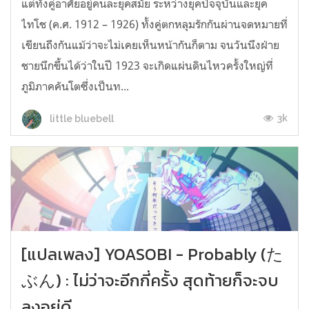
แต่ทั้งคู่อาศัยอยู่คนละยุคสมัย ระหว่างยุคปัจจุบันและยุค
ไทโช (ค.ศ. 1912 – 1926) ทั้งคู่ตกหลุมรักกันผ่านจดหมายที่
เขียนถึงกันแม้ว่าจะไม่เคยเห็นหน้ากันก็ตาม จนวันนึงฝ่าย
ชายนึกขึ้นได้ว่าในปี 1923 จะเกิดแผ่นดินไหวครั้งใหญ่ที่
ภูมิภาคคันโตซึ่งเป็นท...
3k
little bluebell
[แปลเพลง] YOASOBI - Probably (た
ぶん) : ไม่ว่าจะอีกกี่ครั้ง สุดท้ายก็จะจบ
ลงอยู่ดี