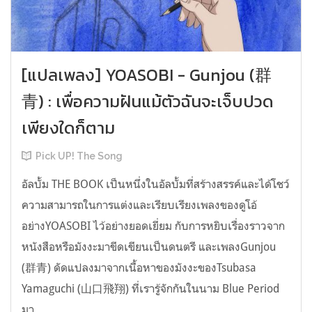
[แปลเพลง] YOASOBI - Gunjou (群
青) : เพื่อความฝันแม้ตัวฉันจะเจ็บปวด
เพียงใดก็ตาม
Pick UP! The Song
อัลบั้ม THE BOOK เป็นหนึ่งในอัลบั้มที่สร้างสรรค์และได้โชว์
ความสามารถในการแต่งและเรียบเรียงเพลงของดูโอ้
อย่างYOASOBI ไว้อย่างยอดเยี่ยม กับการหยิบเรื่องราวจาก
หนังสือหรือมังงะมาขีดเขียนเป็นดนตรี และเพลงGunjou
(群青) ดัดแปลงมาจากเนื้อหาของมังงะของTsubasa
Yamaguchi (山口飛翔) ที่เรารู้จักกันในนาม Blue Period
มา...