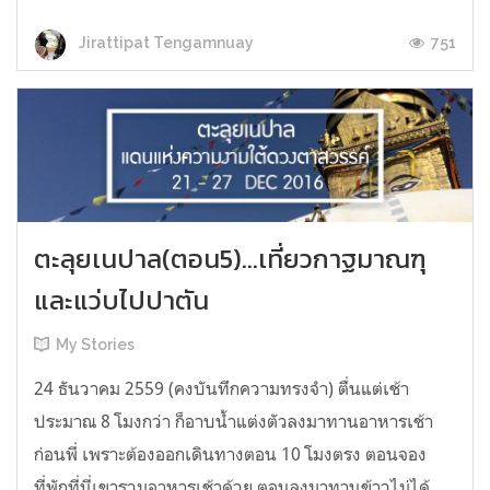
751
Jirattipat Tengamnuay
ตะลุยเนปาล(ตอน5)...เที่ยวกาฐมาณฑุ
และแว่บไปปาตัน
My Stories
24 ธันวาคม 2559 (คงบันทึกความทรงจำ) ตื่นแต่เช้า
ประมาณ 8 โมงกว่า ก็อาบน้ำแต่งตัวลงมาทานอาหารเช้า
ก่อนพี่ เพราะต้องออกเดินทางตอน 10 โมงตรง ตอนจอง
ที่พักที่นี่เขารวมอาหารเช้าด้วย ตอนลงมาทานข้าวไม่ได้