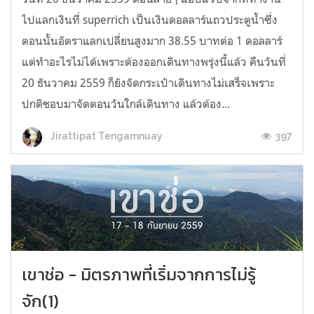
ไปแลกเงินที่ superrich เป็นเงินดอลลาร์แถวประตูน้ำซึ่ง
ตอนนั้นอัตราแลกเปลี่ยนสูงมาก 38.55 บาทต่อ 1 ดอลลาร์
แต่ทำอะไรไม่ได้เพราะต้องออกเดินทางพรุ่งนี้แล้ว คืนวันที่
20 ธันวาคม 2559 ก็ยังจัดกระเป๋าเดินทางไม่เสร็จเพราะ
ปกติชอบมาจัดตอนวันใกล้เดินทาง แล้วต้อง...
397
Jirattipat Tengamnuay
เขาช่อ - มิตรภาพที่เริ่มจากการไม่รู้
จัก(1)