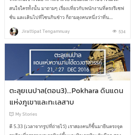
สนใจใครทั้งนั้น มาถามๆ เรื่องเที่ยวกับพนักงานที่ตรงรีเซฟ
ชั่น และเดินไปที่โซนกินข้าว ก็ถามลุงคนหนึ่งว่าที่น...
534
Jirattipat Tengamnuay
ตะลุยเนปาล(ตอน3)...Pokhara ดินแดน
แห่งภูเขาและทะเลสาบ
My Stories
ตี 5.33 (เวลาจากรูปที่ถ่ายไว้) เราสองคนก็ขึ้นมายืนตรงจุด