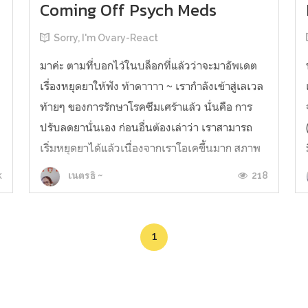
Coming Off Psych Meds
Sorry, I'm Ovary-React
มาค่ะ ตามที่บอกไว้ในบล็อกที่แล้วว่าจะมาอัพเดต
เรื่องหยุดยาให้ฟัง ท้าดาาาา ~ เรากำลังเข้าสู่เลเวล
ท้ายๆ ของการรักษาโรคซึมเศร้าแล้ว นั่นคือ การ
ปรับลดยานั่นเอง ก่อนอื่นต้องเล่าว่า เราสามารถ
เริ่มหยุดยาได้แล้วเนื่องจากเราโอเคขึ้นมาก สภาพ
า
จิตดี อารมณ์มั่นคง ใช้ชีวิตได้ปกติสุข ไม่อยากตาย
k
218
เนตรธิ ~
ไม่อยากทำร้ายตัวเอง...
1