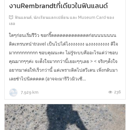
งานRembrandtที่เดียวในฟินแลนด์
ฟินแลนด์, นักเรียนแลกเปลี่ยน และ Museum Card ของ
เธอ
ใดๆก่อนเริ่มรีิวิว ขอกรี๊ดดดดดดดดดดดดดก่อนนนนนนน
ติดเทรนหน้าtravel เป็นไปได้ไงงงงงงง แงงงงงงงงง ดีใจ
มากกกกกกกกก ขอบคุณนะคะ ไม่รู้ระบบคืออะไรแต่ว่าขอบ
คุณมากๆๆค่ะ จะตั้งใจมากกว่านี้เยอะๆๆเลย > < จริงๆตั้งใจ
อยากมาต่อให้เร็วกว่านี้ แต่เพราะติดไปสวีเดน เพิ่งกลับมา
เลยช้าไปนิดดดดด (อาจจะมารีวิวมิวเซี...
236
7,929 km