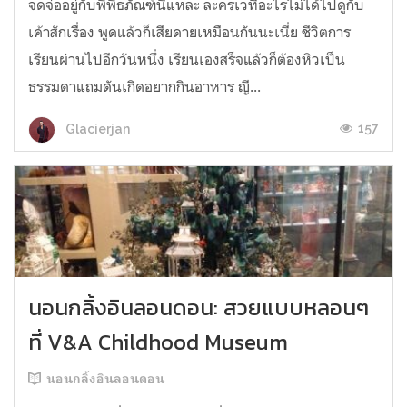
จดจ่ออยู่กับพิพิธภัณฑ์นี่แหละ ละครเวทีอะไรไม่ได้ไปดูกับ
เค้าสักเรื่อง พูดแล้วก็เสียดายเหมือนกันนะเนี่ย ชีวิตการ
เรียนผ่านไปอีกวันหนึ่ง เรียนเองสร็จแล้วก็ต้องหิวเป็น
ธรรมดาแถมดันเกิดอยากกินอาหาร ญี...
157
Glacierjan
นอนกลิ้งอินลอนดอน: สวยแบบหลอนๆ
ที่ V&A Childhood Museum
นอนกลิ้งอินลอนดอน