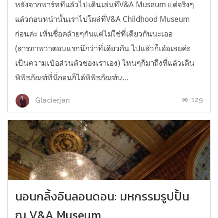
หลังจากพาร์ทที่แล้วไปเดินเล่นที่V&A Museum แต่จริงๆ
แล้วก่อนหน้านั้นเราไปโผล่ที่V&A Childhood Museum
ก่อนค่ะ เห็นชื่อคล้ายๆกันแต่ไม่ใช่ที่เดียวกันนะเออ
(สารภาพว่าตอนแรกนึกว่าที่เดียวกัน ไปแล้วก็เอ๋อเลยค่ะ
เป็นความเป๋อส่วนตัวของเราเอง) ไหนๆก็มาถึงที่แล้วเดิน
พิพิธภัณฑ์ที่นี่ก่อนก็ได้พิพิธภัณฑ์น...
129
Glacierjan
นอนกลิ้งอินลอนดอน: มหกรรมรูปปั้น
ณ V&A Museum