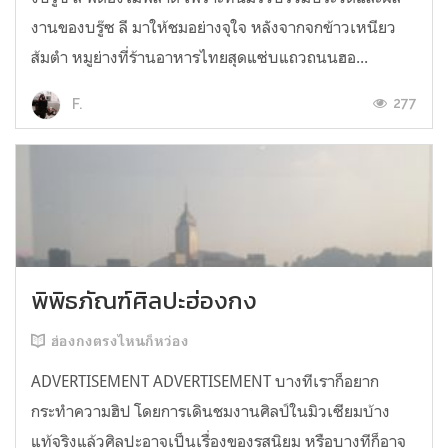
งานของบรู๊ซ ลี มาให้ชมอย่างจุใจ หลังจากจกข้าวเหนียว
ส้มตำ หมูย่างที่ร้านอาหารไทยสุดแซ่บแถวถนนฮอ...
277
F.
พิพิธภัณฑ์ศิลปะฮ่องกง
ฮ่องกงตรงไหนก็หว่อง
ADVERTISEMENT ADVERTISEMENT บางทีเราก็อยาก
กระทำความฮิป โดยการเดินชมงานศิลป์ในมิวเซียมบ้าง
แท้จริงแล้วศิลปะอาจเป็นเรื่องของรสนิยม หรือบางทีก็อาจ