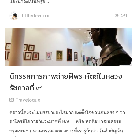
และน่าจะเป็นที่รู้จั...
151
littledevilxxx
นิทรรศการภาพถ่ายฝีพระหัตถ์ในหลวง
รัชกาลที่ ๙
Travelogue
คราวนี้คงจะไม่บรรยายอะไรมาก แต่ตั้งใจชวนกันตรง ๆ ว่า
ถ้าใครมีโอกาสก็แวะมาดูที่ BACC หรือ หอศิลปวัฒนธรรม
กรุงเทพฯ มหานครเถอะค่ะ อย่างที่เรารู้กันว่า วันสำคัญวัน