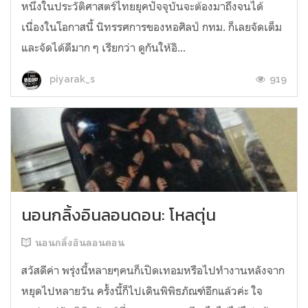
หนึ่งในประวัติศาสตร์ไทยยุคปัจจุบันจะต้องมาถึงจนได้
เนื่องในโอกาสนี้ นิทรรศการของหอศิลป์ กทม. ก็เลยจัดเต็ม
และจัดได้ดีมาก ๆ เรียกว่า ดูกันให้อิ...
919
piyarak_s
นอนกลิ้งอินลอนดอน: โหลตุ่น
นอนกลิ้งอินลอนดอน
สวัสดีค่า พรุ่งนี้หลายๆคนก็เปิดเทอมหรือไปทำงานหลังจาก
หยุดไปหลายวัน ครั้งนี้ก็ไปเดินพิพิธภัณฑ์อีกแล้วค่ะ ใจ