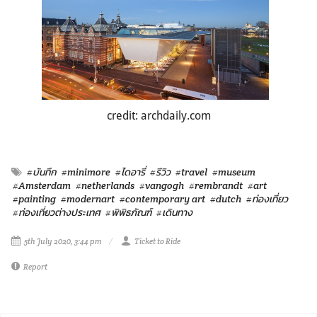
credit: archdaily.com
#บันทึก
#minimore
#ไดอารี่
#รีวิว
#travel
#museum
#Amsterdam
#netherlands
#vangogh
#rembrandt
#art
#painting
#modernart
#contemporary art
#dutch
#ท่องเที่ยว
#ท่องเที่ยวต่างประเทศ
#พิพิธภัณฑ์
#เดินทาง
5th July 2020, 3:44 pm
Ticket to Ride
Report