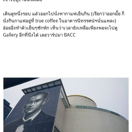
เดินดูหนึ่งรอบ แล้วออกไปนั่งหากาแฟเย็นกิน (เรียกว่าออกมั๊ย ก็
นั่งกินกาแฟอยู่ที่ true coffee ในอาคารนิทรรศน์ฯนั่นแหละ)
อ้อยอิ่งทำตัวเย็นๆซักพัก เห็นว่าเวลายังเหลือเพียงพอจะไปดู
Gallery อีกที่นึงได้ เลยวาร์ปมา BACC