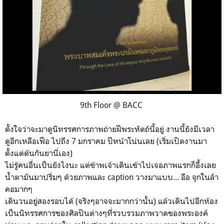
9th Floor @ BACC
ตั้งใจว่าจะมาดูนิทรรศการภาพถ่ายฝีพระหัตถ์นี้อยู่ งานนี้ยังมีเวลา
ดูอีกเหลือเฟือ ไปถึง 7 มกราคม ปีหน้าโน่นเลย (เริ่มเปิดงานมา
ตั้งแต่ต้นกันยานี่เอง)
ไม่รู้คนอื่นเป็นยังไงนะ แต่ข้าพเจ้าเดินเข้าไปเจอภาพแรกก็อึ้งเลย
น้ำตามันมาปริ่มๆ ด้วยภาพและ caption วางมาแบบ... อือ จุกในลำ
คอมากๆ
เดินวนอยู่สองรอบได้ (จริงๆอาจจะมากกว่านั้น) แล้วเดินไปอีกห้อง
เป็นนิทรรศการของศิลปินต่างๆที่รวบรวมภาพวาดของพระองค์