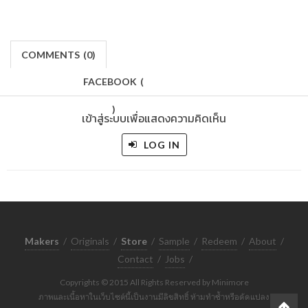
COMMENTS
(
0)
FACEBOOK
(
)
เข้าสู่ระบบเพื่อแสดงความคิดเห็น
LOG IN
Makers
/
Originals
/
Store
/
Sample
/
Redeem
/
About
/
Contact
/
Jobs
/
Copyrights © 2015 All Rights Reserved by Minimore
ภาพและเนื้อหาในเว็บไซต์นี้เป็นงานมีลิขสิทธิ์ ห้ามทำซ้ำหรือดัดแปลง