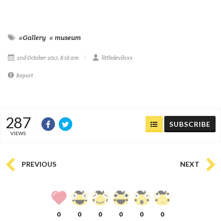
#Gallery
# museum
2nd October 2017, 8:16 am
littledevilxxx
Report
287
SUBSCRIBE
VIEWS
PREVIOUS
NEXT
0
0
0
0
0
0