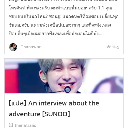
โทรศัพท์ ฟังเพลงครับ ผมทำแบบนั้นบ่อยๆครับ 1.1 คุณ
ชอบดนตรีแนวไหน? ซอนอู: แนวดนตรีที่ผมชอบเปลี่ยนทุก
วันเลยครับ แต่ผมฟังเคป็อปเยอะมากๆ และก็จะฟังเพลง
ป็อปอื่นๆเมื่อผมอยากฟังเพลงเพื่อพักผ่อนไม่ก็ฟัง...
615
Thanawan
[แปล] An interview about the
adventure [SUNOO]
thanatrans