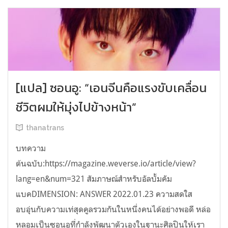
[แปล] ซอนอู: “เอนจีนคือแรงขับเคลื่อน
ชีวิตผมให้มุ่งไปข้างหน้า”
thanatrans
บทความ
ต้นฉบับ:https://magazine.weverse.io/article/view?
lang=en&num=321 สัมภาษณ์สำหรับอัลบั้มคัม
แบคDIMENSION: ANSWER 2022.01.23 ความสดใส
อบอุ่นกับความเท่สุดคูลรวมกันในหนึ่งคนได้อย่างพอดี หล่อ
หลอมเป็นซอนอูที่กำลังพัฒนาตัวเองในฐานะศิลปินให้เรา