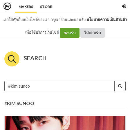
MAKERS
STORE
เราใช้คุ๊กกี้บนเว็บไซต์ของเรา กรุณาอ่านและยอมรับ
นโยบายความเป็นส่วนตัว
เพื่อใช้บริการเว็บไซต์
ยอมรับ
ไม่ยอมรับ
SEARCH
#KIM SUNOO