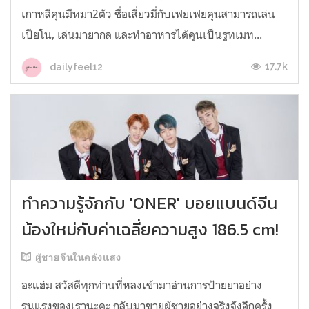
เกาหลีคุนมีหมา2ตัว ชื่อเสี่ยวมี่กับเฟยเฟยคุนสามารถเล่น
เปียโน, เล่นมายากล และทำอาหารได้คุนเป็นรูทเมท...
17.7k
dailyfeel12
ทำความรู้จักกับ 'ONER' บอยแบนด์จีน
น้องใหม่กับค่าเฉลี่ยความสูง 186.5 cm!
ผู้ชายจีนในคลังแสง
อะแฮ่ม สวัสดีทุกท่านที่หลงเข้ามาอ่านการป้ายยาอย่าง
รุนแรงของเรานะคะ กลับมาขายผู้ชายอย่างจริงจังอีกครั้ง