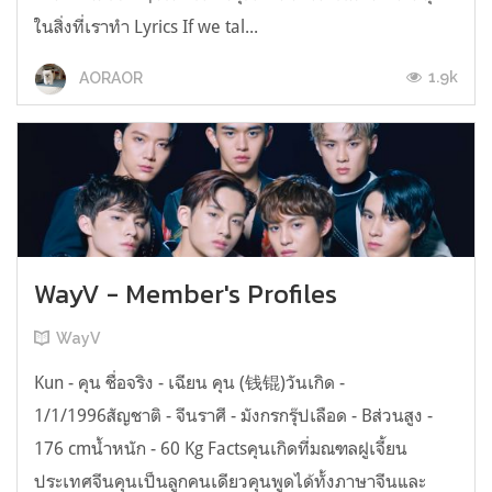
ในสิ่งที่เราทำ Lyrics If we tal...
1.9k
AORAOR
WayV - Member's Profiles
WayV
Kun - คุน ชื่อจริง - เฉียน คุน (钱锟)วันเกิด -
1/1/1996สัญชาติ - จีนราศี - มังกรกรุ๊ปเลือด - Bส่วนสูง -
176 cmน้ำหนัก - 60 Kg Factsคุนเกิดที่มณฑลฝูเจี้ยน
ประเทศจีนคุนเป็นลูกคนเดียวคุนพูดได้ทั้งภาษาจีนและ