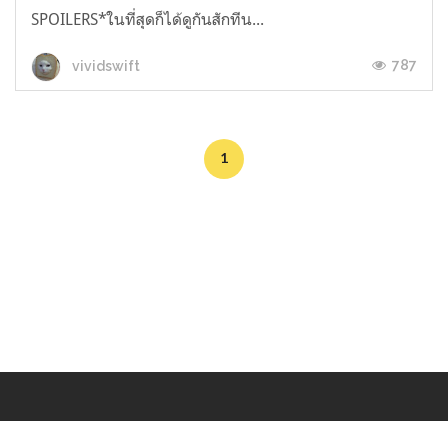
SPOILERS*ในที่สุดก็ได้ดูกันสักทีน...
787
vividswift
1
Makers
/
Originals
/
Store
/
Sample
/
Redeem
/
About
/