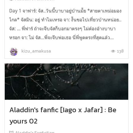
Day 1 จาฟาร์: จัส..วันนี้บาบาอยู่บ้านมั้ย *สายตาเหม่อมอง
ไกล* จัสมิน: อยู่ ทำไมเหรอ จา: งั้นขอไปเที่ยวบ้านหน่อย..
จัส: ... พี่ฟาร์ ถ้าจะจีบจัสก็บอกมาตรงๆ ไม่ต้องอ้างบาบา
หรอก จา: ไม่ จัส...พี่จะจีบพ่อเธอ นี่พี่พูดตรงที่สุดแล้ว...
138
kizu_amakusa
Aladdin's fanfic [Iago x Jafar] : Be
yours 02