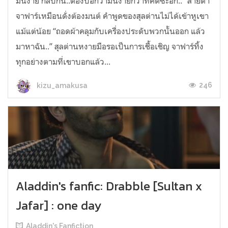
มันง่าย กลับกัน..ต้องบอกว่ามันง่ายกว่าที่คิดซะอีก..” สายตา
จาฟาร์เหมือนดั่งต้องมนต์ คำพูดของสุลต่านไม่ได้เข้าหูเขา
แม้แต่น้อย “ถอดผ้าคลุมกับเครื่องประดับพวกนั้นออก แล้ว
มาหาฉัน..” สุลต่านหงายมือรอเป็นการเชื้อเชิญ จาฟาร์ทิ้ง
ทุกอย่างตามที่เขาบอกแล้ว...
246
kizu_amakusa
Aladdin's fanfic: Drabble [Sultan x
Jafar] : one day
Aladdin's Fanfiction