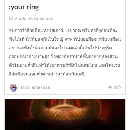
:your ring
Aladdin's Fanfiction
จบการรำลึกอดีตแห่งวัยเยาว์... เขากระพริบตาถี่ๆก่อนที่จะ
พิงไม้เท้าไว้กับแจกันใบใหญ่ จาฟาร์ปล่อยมือจากมันเหมือน
อยากจะทิ้งทั้งตัวตามมันลงไป แต่แล้วก็เดินไปนั่งอยู่ริม
กรอบหน้าต่างบานสูง วิวของอัคราบาห์ที่มองจากห้องส่วน
ตัวในยามค่ำคืนทำให้เขาหวนรำลึกไปแสนไกล แสงไฟนวล
สีส้มที่สวนลอยฟ้าด้านล่างสะท้อนกับเครื...
256
kizu_amakusa