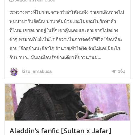
Aladdin's Fanfiction
ระหว่างทางที่ไปร.พ. จาฟาร์เล่าให้ผมฟัง ว่าเขาเดินทางไป
พบบาบากับจัสมิน บาบาล้มป่วยและไม่ยอมไปรักษาตัว
ที่ไหน เขาอยากอยู่ในที่ๆเขาคุ้นเคยและตายจากไปอย่าง
ช้าๆ ทรมานก็ไม่เป็นไร ถือว่าเป็นการจดจำ”ชีวิต”ก่อนที่จะ
ตาย “อีกอย่างนะอิอาโก้ ถ้านายเข้าใจผิด ฉันไม่เคยมีอะไร
กับบาบา…มันเหมือนรักข้างเดียวที่ยาวนานม...
164
kizu_amakusa
Aladdin's fanfic [Sultan x Jafar]