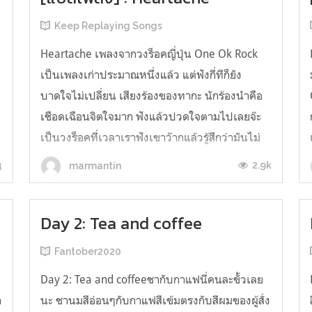
Keep Replaying Songs
Heartache เพลงจากวงร็อคญี่ปุ่น One Ok Rock
เป็นเพลงเก่าประมาณหนึ่งแล้ว แต่ฟังกี่ทีก็ยัง
บาดใจไม่เปลี่ยน เสียงร้องของทากะ นักร้องนำคือ
เชือดเฉือนจิตใจมาก ฟังแล้วปวดใจตามไปเลยจ๊ะ
เป็นวงร็อคที่เวลาเราฟังเขาว๊ากแล้วรู้สึกว่ามันไม่
หนวกหูอะ ให้ความรู้สึกเหมือนเวลาเราฟังวง
4
2.9k
marmantin
Linkin Park ร้องเพลงเลย เราว่าเพลงข...
Day 2: Tea and coffee
Fantober2020
ะ
Day 2: Tea and coffeeชากับกาแฟนี่คนละขั้วเลย
า
นะ ชานมสีอ่อนๆกับกาแฟสีเข้มตรงกับสีผมของผู้สั่ง