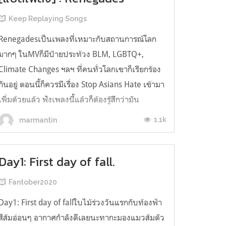
Keep Replaying Songs
Renegadesเป็นเพลงที่เหมาะกับสถานการณ์โลก
มากๆ ในMVก็มีป้ายประท้วง BLM, LGBTQ+,
Climate Changes ฯลฯ ที่คนทั่วโลกเขาก็เรียกร้อง
กันอยู่ ตอนนี้ก็ควรมีเรื่อง Stop Asians Hate เข้ามา
เพิ่มด้วยแล้ว ฟังเพลงนี้แล้วก็ต้องรู้สึกว่ามัน
เกี่ยวข้องกับตัวเราไม่แง่ใดก็แง่หนึ่งละถึงแม้บาง
1.1k
marmantin
เรื่องที่คนเขาเรียกร้องกัน เรา...
Day1: First day of fall.
Fantober2020
Day1: First day of fallใบไม้ร่วงวันแรกกับท้องฟ้า
สีส้มอ่อนๆ อากาศกำลังดีเลยนะทากะมองแมวส้มตัว