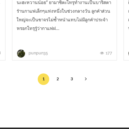
น
นะฮะหวานน้อย” ยามาชิตะโทรุทำงานเป็นบาริสตา
า
ร้านกาแฟเล็กๆแห่งหนึ่งในช่วงกลางวัน ลูกค้าส่วน
ใหญ่จะเป็นขาจรไม่ซ้ำหน้าแทบไม่มีลูกค้าประจำ
หรอกโทรุรู้ว่ากาแฟฝ...
8
177
punpun35
1
2
3