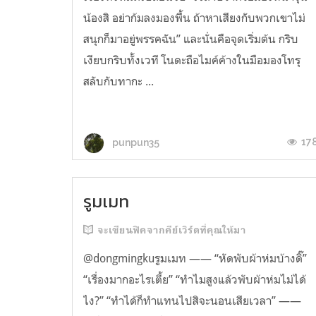
น้องสิ อย่าก้มลงมองพื้น ถ้าหาเสียงกับพวกเขาไม่
สนุกก็มาอยู่พรรคฉัน” และนั่นคือจุดเริ่มต้น กริบ
เงียบกริบทั้งเวที โนดะถือไมค์ค้างในมือมองโทรุ
สลับกับทากะ ...
17
punpun35
รูมเมท
จะเขียนฟิคจากคีย์เวิร์ดที่คุณให้มา
@dongmingkuรูมเมท —— “หัดพับผ้าห่มบ้างดิ๊”
“เรื่องมากอะไรเตี้ย” “ทำไมสูงแล้วพับผ้าห่มไม่ได้
ไง?” “ทำได้ก็ทำแทนไปสิจะนอนเสียเวลา” ——