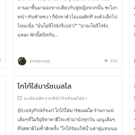
จานมาขึ้นมามองทางเดียวกับผู้หญิงพวกนั้น ชะโงก
หน้า หันซ้ายขวา ก็ยังหาตัวไม่เจอสักที จะตัวเล็กไป
ไหมเนี่ย “นั่นโยจิโร่จังรึเปล่า?” “น่าจะโยจิโร่จัง
แหละ พักนี้สนิทกัน...
8
205
punpun35
โกโก้ใส่มาร์ชเมลโล
จะเขียนฟิคจากคีย์เวิร์ดที่คุณให้มา
@LuckyPinkPearl โกโก้ใส่มาร์ชเมลโล ร้านกาแฟ
เดิมๆที่โมริอุจิทาคาฮิโระเข้ามานั่งทุกวัน เมนูเดิมๆ
ที่รสชาติไม่ซ้ำสักครั้ง “โกโก้ร้อนใช้น้ำเต้าหู้แทนนม