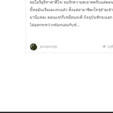
ผมโมริอุจิทาคาฮิโระ ผมรักความสะอาดครับแค่ตอ
นี้หอมันเริ่มเละเทะแล้ว ตั้งแต่ยามาชิตะโทรุย้ายเข้
มานี่แหละ ตอนแรกก็เหมือนจะดี ปัจจุบันชักจะแยก
ไม่ออกระหว่างห้องนอนกับห้...
19
punpun35