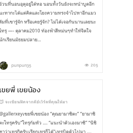
อ้วนที่นอนอุตุอยู่ใต้หอ นอนทั้งวันยังจะหน้าบูดอีก
นะทากะได้แต่คิดและโยงความทรงจำไปหาอีกแมว
ส้มที่เขารู้จัก หรือเคยรู้จัก? ไม่ได้เจอกันนานเลยนะ
โทรุ —- ตุลาคม2010 ท้องฟ้าสีหม่นๆทำให้จิตใจ
นักเรียนมัธยมปลาย...
205
punpun35
เขยพี่ เขยน้อง
จะเขียนฟิคจากคีย์เวิร์ดที่คุณให้มา
@gallerxeyเขยพี่เขยน้อง “คุณยามาชิตะ” “ยามาชิ
ตะโทรุครับ”โทรุก้มหัว .... “แนะนำตัวเองมาซิ” “นิชิ
ซาว่าเทรุกิครับเรียกเทรุก็ได้”เทรุบิดตัวไปมา ....