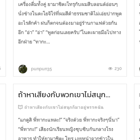
เครื่องดื่มทั้งคู่ ยามาชิตะโทรุกับผมสีบลอนด์อ่อนๆ
นั่งข้างโนดะโยจิโร่ที่ผมสีดำธรรมชาติไม่เอ่ยปากพูด
อะไรสักคำ ฝนก็ตกจนต้องมาอยู่ร้านกาแฟด้วยกัน
อีก “อ่า” “อ่า” “พูดก่อนเลยครับ”โนดะผายมือไปทาง
อีกฝ่าย “ทากะ...
6
230
punpun35
ถ้าหาเสียงกับพวกเขาไม่สนุก...
ถ้าหาเสียงกับเขาไม่สนุกก็มาอยู่พรรคฉัน
“แกดูสิ พี่ทากะแหละ!” “จริงด้วย พี่ทากะจริงๆนี่นา”
“พี่ทากะ!” เสียงนักเรียนหญิงซุบซิบกันกลางโรง
อาหาร ทำให้ยามาชิตะ โทรุ เงยหน้าจากข้าวใน