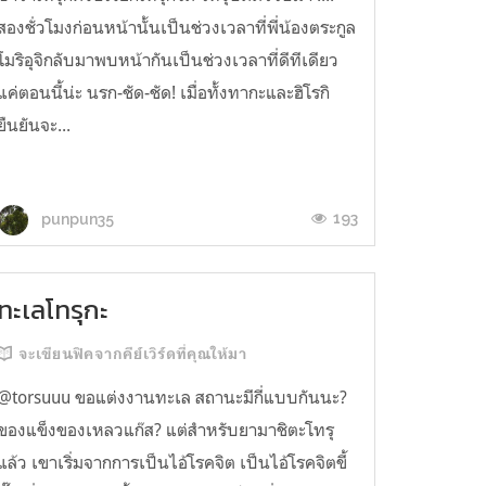
สองชั่วโมงก่อนหน้านั้นเป็นช่วงเวลาที่พี่น้องตระกูล
โมริอุจิกลับมาพบหน้ากันเป็นช่วงเวลาที่ดีทีเดียว
แค่ตอนนี้น่ะ นรก-ชัด-ชัด! เมื่อทั้งทากะและฮิโรกิ
ยืนยันจะ...
193
punpun35
ทะเลโทรุกะ
จะเขียนฟิคจากคีย์เวิร์ดที่คุณให้มา
@torsuuu ขอแต่งงานทะเล สถานะมีกี่แบบกันนะ?
ของแข็งของเหลวแก๊ส? แต่สำหรับยามาชิตะโทรุ
แล้ว เขาเริ่มจากการเป็นไอ้โรคจิต เป็นไอ้โรคจิตขี้