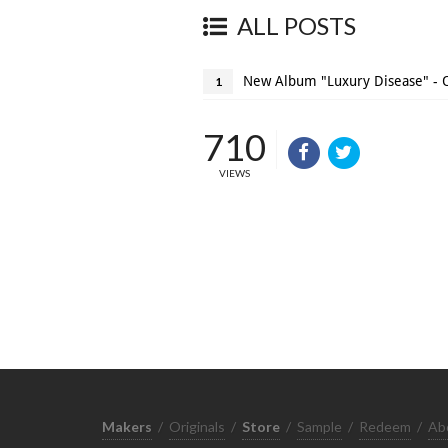
ALL POSTS
New Album "Luxury Disease" -
1
710
VIEWS
Makers
/
Originals
/
Store
/
Sample
/
Redeem
/
Ab