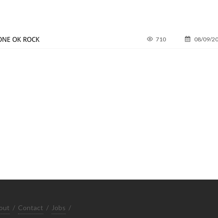
 ONE OK ROCK
710
08/09/2
out
/
Contact
/
Jobs
/